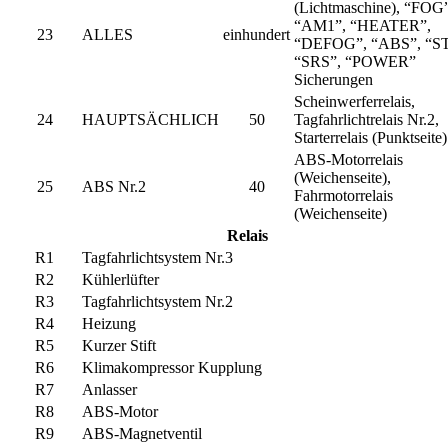
(Lichtmaschine), “FOG”
“AM1”, “HEATER”,
23
ALLES
einhundert
“DEFOG”, “ABS”, “S
“SRS”, “POWER”
Sicherungen
Scheinwerferrelais,
24
HAUPTSÄCHLICH
50
Tagfahrlichtrelais Nr.2,
Starterrelais (Punktseite)
ABS-Motorrelais
(Weichenseite),
25
ABS Nr.2
40
Fahrmotorrelais
(Weichenseite)
Relais
R1
Tagfahrlichtsystem Nr.3
R2
Kühlerlüfter
R3
Tagfahrlichtsystem Nr.2
R4
Heizung
R5
Kurzer Stift
R6
Klimakompressor Kupplung
R7
Anlasser
R8
ABS-Motor
R9
ABS-Magnetventil