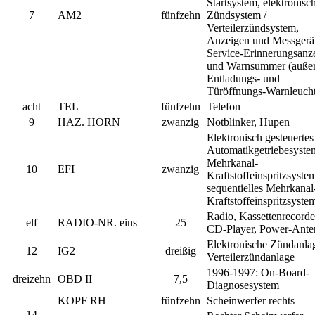
Startsystem, elektronisc
7
AM2
fünfzehn
Zündsystem /
Verteilerzündsystem,
Anzeigen und Messgerät
Service-Erinnerungsanz
und Warnsummer (auße
Entladungs- und
Türöffnungs-Warnleuch
acht
TEL
fünfzehn
Telefon
9
HAZ. HORN
zwanzig
Notblinker, Hupen
Elektronisch gesteuertes
Automatikgetriebesyste
Mehrkanal-
10
EFI
zwanzig
Kraftstoffeinspritzsystem
sequentielles Mehrkanal
Kraftstoffeinspritzsyste
Radio, Kassettenrecorde
elf
RADIO-NR. eins
25
CD-Player, Power-Ante
Elektronische Zündanlag
12
IG2
dreißig
Verteilerzündanlage
1996-1997:
On-Board-
dreizehn
OBD II
7,5
Diagnosesystem
KOPF RH
fünfzehn
Scheinwerfer rechts
14