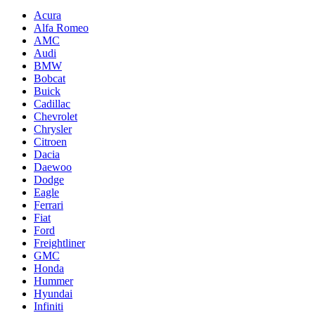
Acura
Alfa Romeo
AMC
Audi
BMW
Bobcat
Buick
Cadillac
Chevrolet
Chrysler
Citroen
Dacia
Daewoo
Dodge
Eagle
Ferrari
Fiat
Ford
Freightliner
GMC
Honda
Hummer
Hyundai
Infiniti