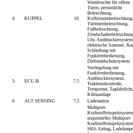
Warnleuchte für offene
Türen, persönliche
Beleuchtung,
4
KUPPEL
10
Kofferraumbeleuchtung
Türinnenbeleuchtung,
Fußbeleuchtung,
Zündschalterbeleuchtun
Uhr, Antiblockiersystem
elektrische Antenne, Ra
Schließung mit
Funkfernbedienung,
Diebstahlschutzsystem
Verriegelung mit
Funkfernbedienung,
Antiblockiersystem,
5
ECU-B
7,5
Traktionskontrolle,
Tempomat, Tagfahrlicht
Klimaanlage
6
ALT SENSING
7,5
Ladestation
Multiport-
Kraftstoffeinspritzsystem
sequentielles Multiport-
Kraftstoffeinspritzsyste
SRS-Airbag, Ladelampe