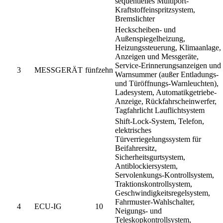
sequentielles Multiport-
Kraftstoffeinspritzsystem,
Bremslichter
Heckscheiben- und
Außenspiegelheizung,
Heizungssteuerung, Klimaanlage,
Anzeigen und Messgeräte,
Service-Erinnerungsanzeigen und
3
MESSGERÄT
fünfzehn
Warnsummer (außer Entladungs-
und Türöffnungs-Warnleuchten),
Ladesystem, Automatikgetriebe-
Anzeige, Rückfahrscheinwerfer,
Tagfahrlicht Lauflichtsystem
Shift-Lock-System, Telefon,
elektrisches
Türverriegelungssystem für
Beifahrersitz,
Sicherheitsgurtsystem,
Antiblockiersystem,
Servolenkungs-Kontrollsystem,
Traktionskontrollsystem,
Geschwindigkeitsregelsystem,
Fahrmuster-Wahlschalter,
4
ECU-IG
10
Neigungs- und
Teleskopkontrollsystem,