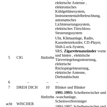
elektrische Antenne ,
elektronisches
Kühlgebläsesystem,
Instrumententafelbeleuchtung,
automatisches
Lichtsteuerungssystem,
elektrisches Türschloss-
Steuerungssystem
Uhr, Klimaanlage, Radio,
Kassettenrekorder, CD-Player,
Shift-Lock-System,
SRS,
Zigarettenanzünder
vorne
und hinten , elektrische
5
CIG
fünfzehn
Türverriegelungssteuerung,
elektrische
Rückspiegelsteuerung,
elektrische Antenne,
Diebstahlschutz
6
–
–
–
7
DREH DICH
10
Blinker und Blinker
1991-1993:
Scheibenwischer und
fünfzehn
-waschanlage,
Scheinwerferreiniger
acht
WISCHER
1994-1997:
Scheibenwischer und