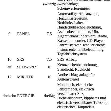
zwanzig
-waschanlage,
Scheinwerferreiniger
Automatikgetriebeanzeige,
Heizungssteuerung,
Notblinkschalter,
Handschuhfachbeleuchtung,
Aschenbecher hinten, Uhr,
9
PANEL
7,5
Zigarettenanzünder vorn, Radio,
Kassettenrecorder, CD-Player,
Fahrmusterwahlschalterleuchte,
Instrumententafelbeleuchtung,
Tagfahrlichtsystem
10
SRS
7,5
SRS-Airbag
Kennzeichenbeleuchtung,
elf
SCHWANZ
10
Standlicht, Rücklicht
Antibeschlagsanlage für
12
MIR HTR
10
Außenspiegel
Monddach, elektrische
Fensterheber, elektrisch
verstellbarer Sitz,
dreizehn
ENERGIE
dreißig
Diebstahlschutz, kippbares und
elektrisch verstellbares Teleskop,
elektrisches Hauptrelais