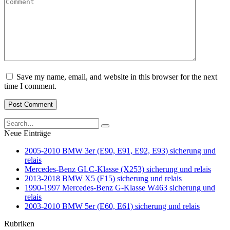
Comment
Save my name, email, and website in this browser for the next
time I comment.
Search
for:
Neue Einträge
2005-2010 BMW 3er (E90, E91, E92, E93) sicherung und
relais
Mercedes-Benz GLC-Klasse (X253) sicherung und relais
2013-2018 BMW X5 (F15) sicherung und relais
1990-1997 Mercedes-Benz G-Klasse W463 sicherung und
relais
2003-2010 BMW 5er (E60, E61) sicherung und relais
Rubriken