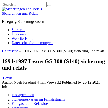
Skip
Search
to
for:
content
Sicherungen und Relais
Belegung Sicherungskasten
Startseite
Über uns
Website-Karte
Datenschutzbestimmungen
Hauptseite
»
1991-1997 Lexus GS 300 (S140) sicherung und relais
1991-1997 Lexus GS 300 (S140) sicherung
und relais
Lexus
Author
Noah
Reading
4 min
Views
32
Published by
26.12.2021
Inhalt
Passagierabteil
Sicherungskasten im Fahrgastraum
Fahrgastraum-Relaisbox
Motorraum