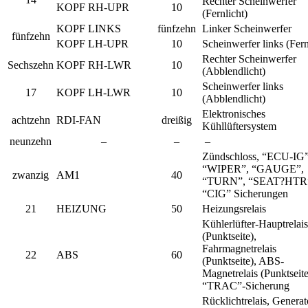
Rechter Scheinwerfer
KOPF RH-UPR
10
(Fernlicht)
KOPF LINKS
fünfzehn
Linker Scheinwerfer
fünfzehn
KOPF LH-UPR
10
Scheinwerfer links (Fern
Rechter Scheinwerfer
Sechszehn
KOPF RH-LWR
10
(Abblendlicht)
Scheinwerfer links
17
KOPF LH-LWR
10
(Abblendlicht)
Elektronisches
achtzehn
RDI-FAN
dreißig
Kühllüftersystem
neunzehn
–
–
–
Zündschloss, “ECU-IG”
“WIPER”, “GAUGE”,
zwanzig
AM1
40
“TURN”, “SEAT?HTR
“CIG” Sicherungen
21
HEIZUNG
50
Heizungsrelais
Kühlerlüfter-Hauptrelais
(Punktseite),
Fahrmagnetrelais
22
ABS
60
(Punktseite), ABS-
Magnetrelais (Punktseite
“TRAC”-Sicherung
Rücklichtrelais, Generat