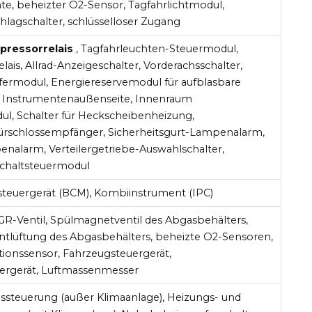
e, beheizter O2-Sensor, Tagfahrlichtmodul,
lagschalter, schlüsselloser Zugang
pressorrelais
, Tagfahrleuchten-Steuermodul,
ais, Allrad-Anzeigeschalter, Vorderachsschalter,
ffermodul, Energiereservemodul für aufblasbare
 Instrumentenaußenseite, Innenraum
, Schalter für Heckscheibenheizung,
rschlossempfänger, Sicherheitsgurt-Lampenalarm,
nalarm, Verteilergetriebe-Auswahlschalter,
Schaltsteuermodul
steuergerät (BCM), Kombiinstrument (IPC)
GR-Ventil, Spülmagnetventil des Abgasbehälters,
ntlüftung des Abgasbehälters, beheizte O2-Sensoren,
ionssensor, Fahrzeugsteuergerät,
uergerät, Luftmassenmesser
ssteuerung (außer Klimaanlage), Heizungs- und