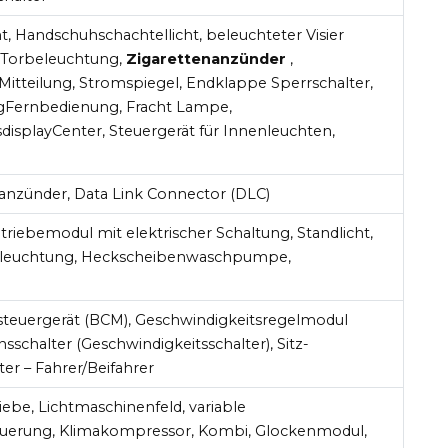
 Handschuhschachtellicht, beleuchteter Visier
P Torbeleuchtung,
Zigarettenanzünder
,
itteilung, Stromspiegel, Endklappe Sperrschalter,
ngFernbedienung, Fracht Lampe,
displayCenter, Steuergerät für Innenleuchten,
anzünder, Data Link Connector (DLC)
triebemodul mit elektrischer Schaltung, Standlicht,
leuchtung, Heckscheibenwaschpumpe,
steuergerät (BCM), Geschwindigkeitsregelmodul
nsschalter (Geschwindigkeitsschalter), Sitz-
er – Fahrer/Beifahrer
ebe, Lichtmaschinenfeld, variable
uerung, Klimakompressor, Kombi, Glockenmodul,