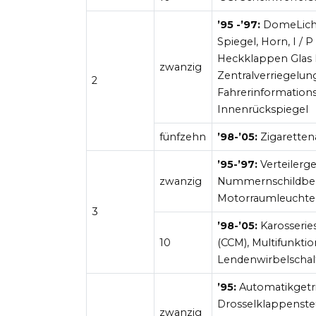
’95 -’97:
DomeLicht,
Spiegel, Horn, I / 
Heckklappen Glas M
zwanzig
Zentralverriegelu
2
Fahrerinformations
Innenrückspiegel
fünfzehn
’98-’05:
Zigaretten
’95-’97:
Verteilerge
zwanzig
Nummernschildbe
Motorraumleuchte
3
’98-’05:
Karosserie
10
(CCM), Multifunktio
Lendenwirbelschalt
’95:
Automatikgetri
Drosselklappenste
zwanzig