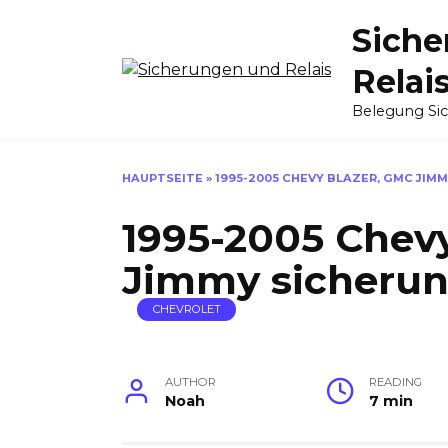
Skip
Siche
to
content
Relai
Belegung Si
HAUPTSEITE
»
1995-2005 CHEVY BLAZER, GMC JIM
1995-2005 Chev
Jimmy sicherun
CHEVROLET
AUTHOR
READING
Noah
7 min