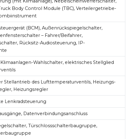
ung (mit Klimaanlage), Nebelscheinwerferschalter,
Truck Body Control Module (TBC), Verteilergetriebe-
Kombiinstrument
steuergerät (BCM), Außenrückspiegelschalter,
enfensterschalter – Fahrer/Beifahrer,
schalter, Rücksitz-Audiosteuerung, IP-
hte
limaanlagen-Wahlschalter, elektrisches Stellglied
ventils
r Stellantrieb des Lufttemperaturventils, Heizungs-
gler, Heizungsregler
e Lenkradsteuerung
ausgänge, Datenverbindungsanschluss
elschalter, Türschlossschalterbaugruppe,
lterbaugruppe