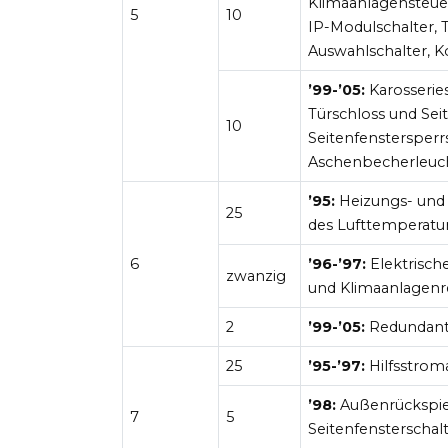
Klimaanlagensteuer
5
10
IP-Modulschalter, 
Auswahlschalter, 
’99-’05:
Karosserie
Türschloss und Seit
10
Seitenfenstersperr
Aschenbecherleuc
’95:
Heizungs- und K
25
des Lufttemperatur
6
’96-’97:
Elektrische
zwanzig
und Klimaanlagenre
2
’99-’05:
Redundant
25
’95-’97:
Hilfsstrom
’98:
Außenrückspieg
7
5
Seitenfensterscha