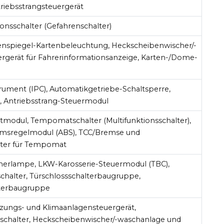
triebsstrangsteuergerät
onsschalter (Gefahrenschalter)
enspiegel-Kartenbeleuchtung, Heckscheibenwischer/-
rgerät für Fahrerinformationsanzeige, Karten-/Dome-
ument (IPC), Automatikgetriebe-Schaltsperre,
, Antriebsstrang-Steuermodul
dul, Tempomatschalter (Multifunktionsschalter),
emsregelmodul (ABS), TCC/Bremse und
lter für Tempomat
erlampe, LKW-Karosserie-Steuermodul (TBC),
chalter, Türschlossschalterbaugruppe,
lterbaugruppe
izungs- und Klimaanlagensteuergerät,
schalter, Heckscheibenwischer/-waschanlage und