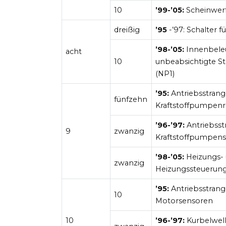
10
’99-’05:
Scheinwerf
dreißig
’95
-’97: Schalter 
’98-’05:
Innenbeleuc
acht
10
unbeabsichtigte S
(NP1)
’95:
Antriebsstrang-
fünfzehn
Kraftstoffpumpenre
’96-’97:
Antriebsst
9
zwanzig
Kraftstoffpumpens
’98-’05:
Heizungs- 
zwanzig
Heizungssteuerung
’95:
Antriebsstrang
10
Motorsensoren
10
’96-’97:
Kurbelwell