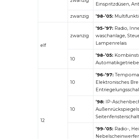
zwanzig
Einspritzdüsen, An
zwanzig
’98-’05:
Multifunkti
’95-’97:
Radio, Inn
zwanzig
waschanlage, Steue
Lampenrelais
elf
’98-’05:
Kombiinstr
10
Automatikgetriebe
’96-’97:
Tempomatmo
10
Elektronisches Br
Entriegelungsscha
’98:
IP-Aschenbech
10
Außenrückspiegels
Seitenfensterscha
12
’99-’05:
Radio-, He
Nebelscheinwerfer