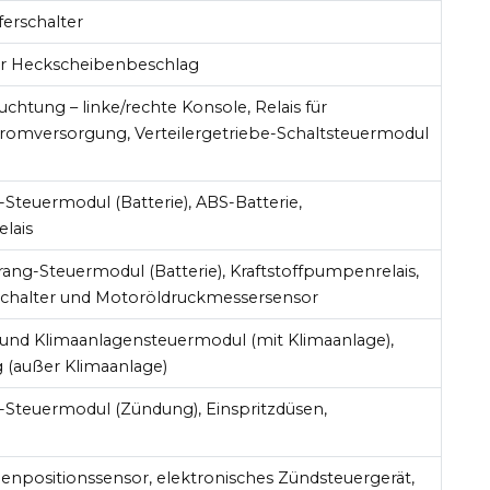
erschalter
für Heckscheibenbeschlag
htung – linke/rechte Konsole, Relais für
tromversorgung, Verteilergetriebe-Schaltsteuermodul
Steuermodul (Batterie), ABS-Batterie,
lais
rang-Steuermodul (Batterie), Kraftstoffpumpenrelais,
chalter und Motoröldruckmessersensor
und Klimaanlagensteuermodul (mit Klimaanlage),
 (außer Klimaanlage)
-Steuermodul (Zündung), Einspritzdüsen,
enpositionssensor, elektronisches Zündsteuergerät,