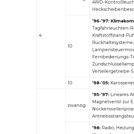
4WD-Kontrollleucht
Heckscheibenbesch
’96-’97: Klimakom
Tagfahrleuchten-Rel
4
Kraftstoffstand-Pu
Rückhaltesysteme,
10
Lampensteuermodul
Fernbedienungs-Tü
Zündschlüssellampe
Verteilergetriebe-
10
’98-’05:
Karosserie
’95-’97:
Lineares A
Magnetventil zur E
zwanzig
Nockenwellenposit
Antriebsstrangste
’98:
Radio, Heizung