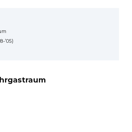
aum
8-’05)
ahrgastraum