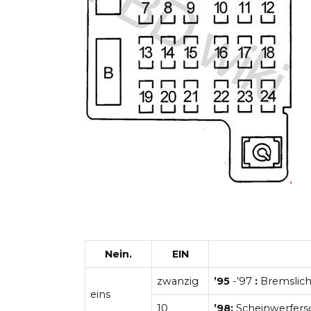
Nein.
EIN
zwanzig
’95
-’97
:
Bremslich
eins
10
’98:
Scheinwerfersc