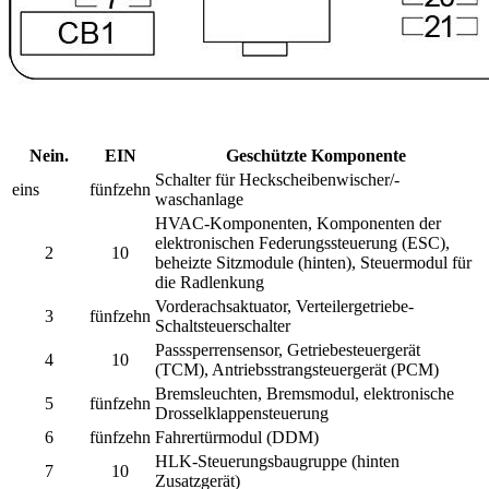
Nein.
EIN
Geschützte Komponente
Schalter für Heckscheibenwischer/-
eins
fünfzehn
waschanlage
HVAC-Komponenten, Komponenten der
elektronischen Federungssteuerung (ESC),
2
10
beheizte Sitzmodule (hinten), Steuermodul für
die Radlenkung
Vorderachsaktuator, Verteilergetriebe-
3
fünfzehn
Schaltsteuerschalter
Passsperrensensor, Getriebesteuergerät
4
10
(TCM), Antriebsstrangsteuergerät (PCM)
Bremsleuchten, Bremsmodul, elektronische
5
fünfzehn
Drosselklappensteuerung
6
fünfzehn
Fahrertürmodul (DDM)
HLK-Steuerungsbaugruppe (hinten
7
10
Zusatzgerät)