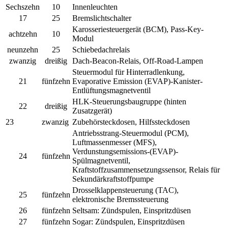
Sechszehn
10
Innenleuchten
17
25
Bremslichtschalter
Karosseriesteuergerät (BCM), Pass-Key-
achtzehn
10
Modul
neunzehn
25
Schiebedachrelais
zwanzig
dreißig
Dach-Beacon-Relais, Off-Road-Lampen
Steuermodul für Hinterradlenkung,
21
fünfzehn
Evaporative Emission (EVAP)-Kanister-
Entlüftungsmagnetventil
HLK-Steuerungsbaugruppe (hinten
22
dreißig
Zusatzgerät)
23
zwanzig
Zubehörsteckdosen, Hilfssteckdosen
Antriebsstrang-Steuermodul (PCM),
Luftmassenmesser (MFS),
Verdunstungsemissions-(EVAP)-
24
fünfzehn
Spülmagnetventil,
Kraftstoffzusammensetzungssensor, Relais für
Sekundärkraftstoffpumpe
Drosselklappensteuerung (TAC),
25
fünfzehn
elektronische Bremssteuerung
26
fünfzehn
Seltsam: Zündspulen, Einspritzdüsen
27
fünfzehn
Sogar: Zündspulen, Einspritzdüsen