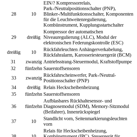
EIN/? Kompressorrelais,
Park-/Neutralpositionsschalter (PNP),
28
10
Blinker-/Multifunktionsschalter, Komponenten
für die Leuchtweitenregulierung,
Kombiinstrument, Kupplungsstartschalter
Kompressor der automatischen
29
dreißig
Niveauregulierung (ALC), Modul der
elektronischen Federungskontrolle (ESC)
Rückfahrleuchten Anhängerverkabelung,
dreißig
10
Rückfahralarm, Karosseriesteuergerät (BCM)
31
zwanzig
Antriebsstrang-Steuermodul, Kraftstoffpumpe
32
fünfzehn
Sauerstoffsensoren
Rückfahrscheinwerfer, Park-/Neutral-
33
zwanzig
Positionsschalter (PNP)
34
dreißig
Relais Heckscheibenheizung
35
fünfzehn
Sauerstoffsensoren
Aufblasbares Rückhaltesensor- und
36
fünfzehn
Diagnosemodul (SDM), Memory-Sitzmodul
(Beifahrer), Innenrückspiegel
Standlicht vorn, Seitenmarkierungsleuchten
37
10
vorn
Relais für Heckscheibenheizung,
38
10
Kombiinstrument (IPC), Steuergerät für