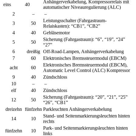
Anhängerverkabelung, Kompressorrelais mit
eins
40
automatischer Niveauregulierung (ALC)
2
–
–
Leistungsschalter (Fahrgastraum-
3
50
Relaiskasten): “CB1”, “CB2”
4
40
Gebläsemotor
Sicherung (Fahrgastraum): “6”, “19”, “24”
5
50
“27”
6
dreißig
Off-Road-Lampen, Anhängerverkabelung
7
60
Elektronisches Bremssteuermodul (EBCM)
Elektronisches Bremssteuermodul (EBCM),
acht
60
Automatic Level Control (ALC) Kompressor
9
40
Zündschloss
10
–
–
elf
40
Zündschloss
Sicherung (Fahrgastraum): “20”, “21”, “25”
12
50
“26”, “CB1”
dreizehn
fünfzehn
Parkleuchten Anhängerverkabelung
Stand- und Seitenmarkierungsleuchten hinten
14
10
rechts
Park- und Seitenmarkierungsleuchten hinten
fünfzehn
10
links