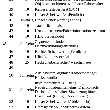
Objektsensor hinten, wählbarer Fahrschalter
39
10
Karosseriesteuergerät (BCM)
40
10
Linker Scheinwerfer (Fernlicht)
41
zwanzig
Linker Scheinwerfer (Xenon)
42
10
Tagfahrlichtrelais
43
10
Kombiinstrument/Fahrerinformationszentrum
44
10
HLK-Steuermodul
Zigarettenanzünder,
45
fünfzehn
Datenverbindungsanschluss
46
10
Rechter Scheinwerfer (Fernlicht)
47
10
Klimakompressorrelais
48
25
Heckscheibenwischer/-waschanlage
49
–
–
Audiosystem, digitaler Radioempfänger,
50
fünfzehn
Rücksitzaudio
Instrumententafel-Cluster (IPC),
Nebelschlussleuchtenrelais, Dachkonsole,
51
fünfzehn
Dachrundumschalter, Sitzheizung hinten,
HomeLink (Garage Door Opener)
52
10
Linker Scheinwerfer (Abblendlicht)
53
10
Bremsgetriebe-Schaltsperre-System