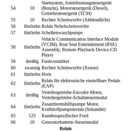
Startsystem, Antriebsstrangsteuergerät
54
10
(Benzin), Motorsteuergerät (Diesel),
Getriebesteuergerät (TCM)
55
10
Rechter Scheinwerfer (Abblendlicht)
56
fünfzehn
Relais Nebelscheinwerfer
57
fünfzehn
Scheibenwaschpumpe
Vehicle Communication Interface Module
(VCIM), Rear Seat Entertainment (RSE)
58
fünfzehn
Assembly, Remote Playback Device-CD
Player
59
dreißig
Funkverstärker
60
zwanzig
Rechter Scheinwerfer (Xenon)
61
fünfzehn
Horn
Relais für elektronische einstellbare Pedale
62
fünfzehn
(EAP)
Verteilergetriebe-Encoder-Motor,
63
dreißig
Verteilergetriebe-Schaltsteuermodul
Zusatzbremshilfspumpe Motor,
64
fünfzehn
Kraftstoffpumpenrelais (Sekundär)
65
125
Kundenspezifischer Feed
66
10
Generatorbatterie-Steuermodul
Relais