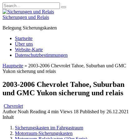
Skip
Search
to
for:
content
Sicherungen und Relais
Belegung Sicherungskasten
Startseite
Über uns
Website-Karte
Datenschutzbestimmungen
Hauptseite
»
2003-2006 Chevrolet Tahoe, Suburban und GMC
Yukon sicherung und relais
2003-2006 Chevrolet Tahoe, Suburban
und GMC Yukon sicherung und relais
Chevrolet
Author
Noah
Reading
4 min
Views
18
Published by
26.12.2021
Inhalt
Sicherungskasten im Fahrgastraum
Motorraum-Sicherungskasten
Motorraum-Relaiskasten (10er Serie)