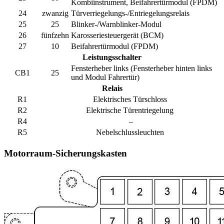
Kombiinstrument, Beifahrertürmodul (FPDM)
24
zwanzig
Türverriegelungs-/Entriegelungsrelais
25
25
Blinker-/Warnblinker-Modul
26
fünfzehn
Karosseriesteuergerät (BCM)
27
10
Beifahrertürmodul (FPDM)
Leistungsschalter
Fensterheber links (Fensterheber hinten links
CB1
25
und Modul Fahrertür)
Relais
R1
Elektrisches Türschloss
R2
Elektrische Türentriegelung
R4
–
R5
Nebelschlussleuchten
Motorraum-Sicherungskasten