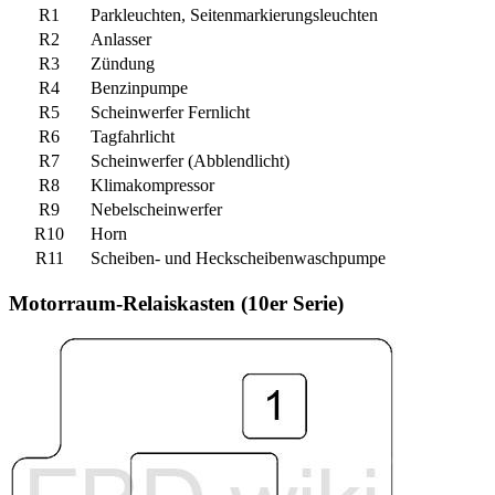
R1
Parkleuchten, Seitenmarkierungsleuchten
R2
Anlasser
R3
Zündung
R4
Benzinpumpe
R5
Scheinwerfer Fernlicht
R6
Tagfahrlicht
R7
Scheinwerfer (Abblendlicht)
R8
Klimakompressor
R9
Nebelscheinwerfer
R10
Horn
R11
Scheiben- und Heckscheibenwaschpumpe
Motorraum-Relaiskasten (10er Serie)