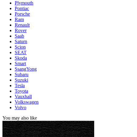
Plymouth
Pontiac
Porsche
Ram
Renault
Rover
Saab
Saturn
Scion
SEAT
Skoda
Smart
SsangYong
Subaru
Suzuki
Tesla
Toyota
Vauxhall
Volkswagen
Volvo
You may also like