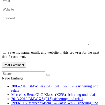
Email
*
Website
Comment
Save my name, email, and website in this browser for the next
time I comment.
Search
for:
Neue Einträge
2005-2010 BMW 3er (E90, E91, E92, E93) sicherung und
relais
Mercedes-Benz GLC-Klasse (X253) sicherung und relais
2013-2018 BMW X5 (F15) sicherung und relais
1990-1997 Mercedes-Benz G-Klasse W463 sicherung und