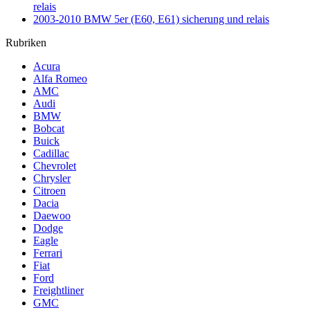
relais
2003-2010 BMW 5er (E60, E61) sicherung und relais
Rubriken
Acura
Alfa Romeo
AMC
Audi
BMW
Bobcat
Buick
Cadillac
Chevrolet
Chrysler
Citroen
Dacia
Daewoo
Dodge
Eagle
Ferrari
Fiat
Ford
Freightliner
GMC