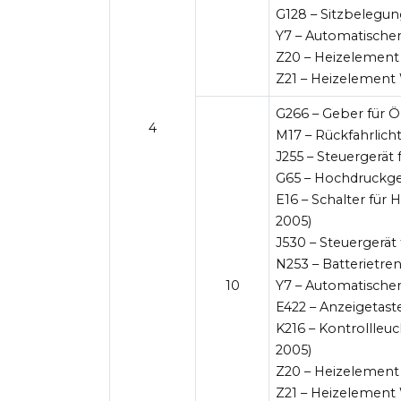
G128 – Sitzbelegun
Y7 – Automatischer
Z20 – Heizelement 
Z21 – Heizelement 
G266 – Geber für 
4
M17 – Rückfahrlic
J255 – Steuergerät
G65 – Hochdruckg
E16 – Schalter für
2005)
J530 – Steuergerät
N253 – Batterietr
10
Y7 – Automatische
E422 – Anzeigetas
K216 – Kontrollle
2005)
Z20 – Heizelement
Z21 – Heizelement