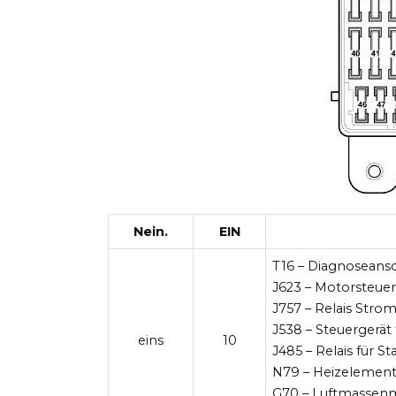
Nein.
EIN
T16 – Diagnoseansch
J623 – Motorsteuer
J757 – Relais Str
J538 – Steuergerät
eins
10
J485 – Relais für 
N79 – Heizelement
G70 – Luftmassenm