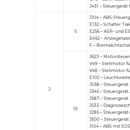
J431 – Steuergerät
J104 – ABS-Steuerg
E132 – Schalter Tra
5
E256 – ASR- und E
E492 – Anzeigetast
F – Bremslichtscha
J623 – Motorsteuer
V49 – Stellmotor f
V48 – Stellmotor f
E102 – Leuchtweite
J538 – Steuergerät
2
J345 – Steuergerä
J587 – Steuergerät
J533 – Diagnosesch
10
J285 – Steuergerät 
J500 – Steuergerät
J104 – ABS mit EDS