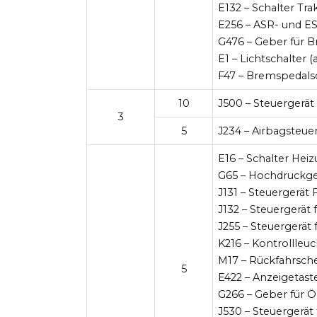
E132 – Schalter Tra
E256 – ASR- und ES
G476 – Geber für B
E1 – Lichtschalter 
F47 – Bremspedals
10
J500 – Steuergerät
3
5
J234 – Airbagsteue
E16 – Schalter Hei
G65 – Hochdruckg
J131 – Steuergerät 
J132 – Steuergerät 
J255 – Steuergerät 
K216 – Kontrollleu
M17 – Rückfahrsche
5
E422 – Anzeigetast
G266 – Geber für Ö
J530 – Steuergerät