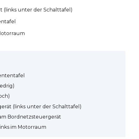
(links unter der Schalttafel)
entafel
 Motorraum
ententafel
edrig)
och)
rät (links unter der Schalttafel)
 am Bordnetzsteuergerät
links im Motorraum