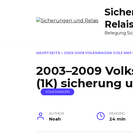
Skip
Siche
to
content
Relai
Belegung Si
HAUPTSEITE
»
2003–2009 VOLKSWAGEN GOLF MK5 (
2003–2009 Volk
(1K) sicherung u
VOLKSWAGEN
AUTHOR
READING
Noah
24 min