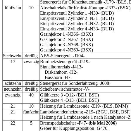
Steuergerät für Glühzeitautomatik -J179- (BL
fünfzehn
10
Abschaltrelais für Kraftstoffpumpe -J333- (BSX)
Einspritzventil Zylinder 1 -N30- (BUD)
Einspritzventil Zylinder 2 -N31- (BUD)
Einspritzventil Zylinder 3 -N32- (BUD)
Einspritzventil Zylinder 4 -N33- (BUD)
Gasinjektor 1 -N366- (BSX)
Gasinjektor 2 -N367- (BSX)
Gasinjektor 3 -N368- (BSX)
Gasinjektor 4 -N369- (BSX)
Sechszehn
dreißig
ABS-Steuergerät -J104-
17
zwanzig
Bordnetzsteuergerät -J519-
Signalhornrelais -J413-
Diskanthorn -H2-
Basshorn -H7-
achtzehn
dreißig
Steuergerät für Sonderfahrzeug -J608-
neunzehn
dreißig
Scheibenwischermotor -V-
zwanzig
40
Glühkerze 3 -Q12- (BDJ, BST)
Glühkerze 4 -Q13- (BDJ, BST)
21
10
Heizung für Lambdasonde -Z19- (BLS, BMM)
21
fünfzehn
Lambdasondenheizung -Z19- (BGU, BSE, BSF
Heizung für Lambdasonde 1 nach Katalysator
22
5
Bremspedalschalter -F47-
(bis Mai 2006)
Geber für Kupplungsposition -G476-