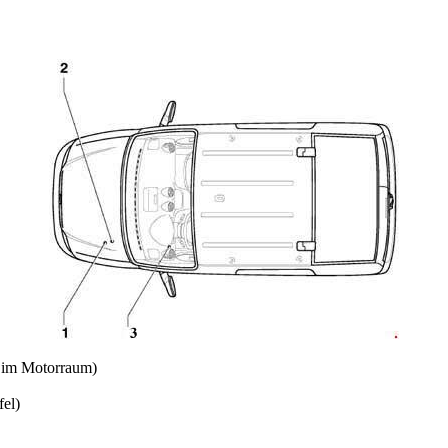
s im Motorraum)
fel)