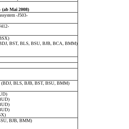
-
(ab Mai 2008)
nssystem -J503-
J412-
 BSX)
7- (BDJ, BST, BLS, BSU, BJB, BCA, BMM)
J248- (BDJ, BLS, BJB, BST, BSU, BMM)
BUD)
 BUD)
 BUD)
 BUD)
SX)
, BSU, BJB, BMM)