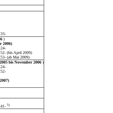
C33-
06
)
r 2006)
SC24-
2- (bis April 2009)
53- (ab Mai 2009)
 2005
bis November 2006
)
SC24-
C52-
2007)
5)
C41-