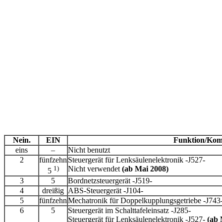
Nein.
EIN
Funktion/Kom
eins
–
Nicht benutzt
2
fünfzehn
Steuergerät für Lenksäulenelektronik -J527-
1)
Nicht verwendet
(ab Mai 2008)
5
3
5
Bordnetzsteuergerät -J519-
4
dreißig
ABS-Steuergerät -J104-
5
fünfzehn
Mechatronik für Doppelkupplungsgetriebe -J743
6
5
Steuergerät im Schalttafeleinsatz -J285-
Steuergerät für Lenksäulenelektronik -J527-
(ab 