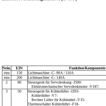
Nein.
EIN
Funktion/Komponente
eins
150
Lichtmaschine -C- 90A / 110A
eins
200
Lichtmaschine -C- 140A
2
80
Steuergerät für Servolenkung -J500-
Elektromechanischer Servolenkmotor -V187-
3
50
Steuergerät für Kühlerlüfter -J293-
Kühlerlüfter -V7-
Rechter Lüfter für Kühlmittel -V35-
Thermoschalter Kühlerlüfter -F18-