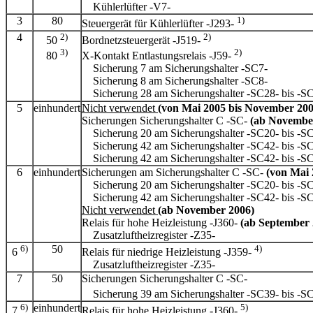
Kühlerlüfter -V7-
3
80
1)
Steuergerät für Kühlerlüfter -J293-
4
2)
2)
50
Bordnetzsteuergerät -J519-
3)
2)
80
X-Kontakt Entlastungsrelais -J59-
Sicherung 7 am Sicherungshalter -SC7-
Sicherung 8 am Sicherungshalter -SC8-
Sicherung 28 am Sicherungshalter -SC28- bis -S
5
einhundert
Nicht verwendet
(von Mai 2005
bis November 20
Sicherungen Sicherungshalter C -SC-
(ab Novembe
Sicherung 20 am Sicherungshalter -SC20- bis -
Sicherung 42 am Sicherungshalter -SC42- bis -SC5
Sicherung 42 am Sicherungshalter -SC42- bis -SC
6
einhundert
Sicherungen am Sicherungshalter C -SC-
(von Mai
Sicherung 20 am Sicherungshalter -SC20- bis -
Sicherung 42 am Sicherungshalter -SC42- bis -S
Nicht verwendet
(ab November 2006)
Relais für hohe Heizleistung -J360-
(ab September 
Zusatzluftheizregister -Z35-
6)
50
4)
6
Relais für niedrige Heizleistung -J359-
Zusatzluftheizregister -Z35-
7
50
Sicherungen Sicherungshalter C -SC-
Sicherung 39 am Sicherungshalter -SC39- bis -S
6)
einhundert
5)
7
Relais für hohe Heizleistung -J360-