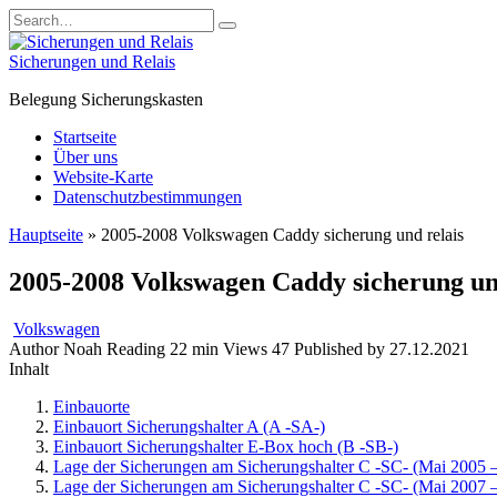
Skip
Search
to
for:
content
Sicherungen und Relais
Belegung Sicherungskasten
Startseite
Über uns
Website-Karte
Datenschutzbestimmungen
Hauptseite
»
2005-2008 Volkswagen Caddy sicherung und relais
2005-2008 Volkswagen Caddy sicherung un
Volkswagen
Author
Noah
Reading
22 min
Views
47
Published by
27.12.2021
Inhalt
Einbauorte
Einbauort Sicherungshalter A (A -SA-)
Einbauort Sicherungshalter E-Box hoch (B -SB-)
Lage der Sicherungen am Sicherungshalter C -SC- (Mai 2005 
Lage der Sicherungen am Sicherungshalter C -SC- (Mai 2007 