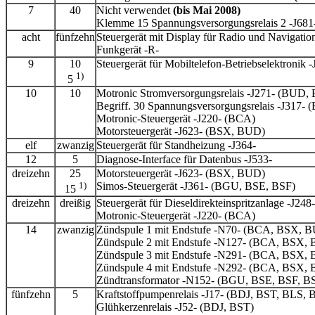
7
40
Nicht verwendet
(bis Mai 2008)
Klemme 15 Spannungsversorgungsrelais 2 -J681
acht
fünfzehn
Steuergerät mit Display für Radio und Navigatio
Funkgerät -R-
9
10
Steuergerät für Mobiltelefon-Betriebselektronik -
1)
5
10
10
Motronic Stromversorgungsrelais -J271- (BUD,
Begriff. 30 Spannungsversorgungsrelais -J31
Motronic-Steuergerät -J220- (BCA)
Motorsteuergerät -J623- (BSX, BUD)
elf
zwanzig
Steuergerät für Standheizung -J364-
12
5
Diagnose-Interface für Datenbus -J533-
dreizehn
25
Motorsteuergerät -J623- (BSX, BUD)
1)
Simos-Steuergerät -J361- (BGU, BSE, BSF)
15
dreizehn
dreißig
Steuergerät für Dieseldirekteinspritzanlage -
Motronic-Steuergerät -J220- (BCA)
14
zwanzig
Zündspule 1 mit Endstufe -N70- (BCA, BSX, 
Zündspule 2 mit Endstufe -N127- (BCA, BSX,
Zündspule 3 mit Endstufe -N291- (BCA, BSX,
Zündspule 4 mit Endstufe -N292- (BCA, BSX,
Zündtransformator -N152- (BGU, BSE, BSF, B
fünfzehn
5
Kraftstoffpumpenrelais -J17- (BDJ, BST, BLS
Glühkerzenrelais -J52- (BDJ, BST)