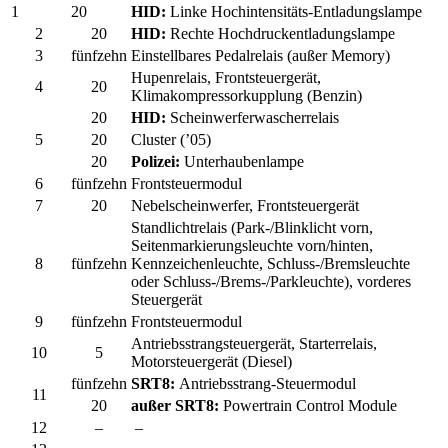
1
20
HID:
Linke Hochintensitäts-Entladungslampe
2
20
HID:
Rechte Hochdruckentladungslampe
3
fünfzehn
Einstellbares Pedalrelais (außer Memory)
Hupenrelais, Frontsteuergerät,
4
20
Klimakompressorkupplung (Benzin)
20
HID:
Scheinwerferwascherrelais
5
20
Cluster (’05)
20
Polizei:
Unterhaubenlampe
6
fünfzehn
Frontsteuermodul
7
20
Nebelscheinwerfer, Frontsteuergerät
Standlichtrelais (Park-/Blinklicht vorn,
Seitenmarkierungsleuchte vorn/hinten,
8
fünfzehn
Kennzeichenleuchte, Schluss-/Bremsleuchte
oder Schluss-/Brems-/Parkleuchte), vorderes
Steuergerät
9
fünfzehn
Frontsteuermodul
Antriebsstrangsteuergerät, Starterrelais,
10
5
Motorsteuergerät (Diesel)
fünfzehn
SRT8:
Antriebsstrang-Steuermodul
11
20
außer SRT8:
Powertrain Control Module
12
–
–