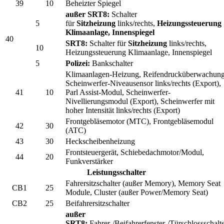
39
10
Beheizter Spiegel
außer SRT8:
Schalter
5
für
Sitzheizung
links/rechts,
Heizungssteuerung
Klimaanlage, Innenspiegel
40
SRT8:
Schalter für
Sitzheizung
links/rechts,
10
Heizungssteuerung Klimaanlage, Innenspiegel
5
Polizei:
Bankschalter
Klimaanlagen-Heizung, Reifendrucküberwachung
Scheinwerfer-Niveausensor links/rechts (Export),
41
10
Parl Assist-Modul, Scheinwerfer-
Nivellierungsmodul (Export), Scheinwerfer mit
hoher Intensität links/rechts (Export)
Frontgebläsemotor (MTC), Frontgebläsemodul
42
30
(ATC)
43
30
Heckscheibenheizung
Frontsteuergerät, Schiebedachmotor/Modul,
44
20
Funkverstärker
Leistungsschalter
Fahrersitzschalter (außer Memory), Memory Seat
CB1
25
Module, Cluster (außer Power/Memory Seat)
CB2
25
Beifahrersitzschalter
außer
SRT8:
Fahrer-/Beifahrerfenster-/Türschlossschalt