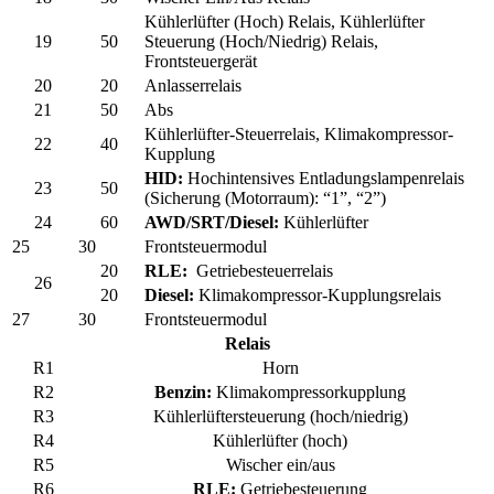
Kühlerlüfter (Hoch) Relais, Kühlerlüfter
19
50
Steuerung (Hoch/Niedrig) Relais,
Frontsteuergerät
20
20
Anlasserrelais
21
50
Abs
Kühlerlüfter-Steuerrelais, Klimakompressor-
22
40
Kupplung
HID:
Hochintensives Entladungslampenrelais
23
50
(Sicherung (Motorraum): “1”, “2”)
24
60
AWD/SRT/Diesel:
Kühlerlüfter
25
30
Frontsteuermodul
20
RLE:
Getriebesteuerrelais
26
20
Diesel:
Klimakompressor-Kupplungsrelais
27
30
Frontsteuermodul
Relais
R1
Horn
R2
Benzin:
Klimakompressorkupplung
R3
Kühlerlüftersteuerung (hoch/niedrig)
R4
Kühlerlüfter (hoch)
R5
Wischer ein/aus
R6
RLE:
Getriebesteuerung