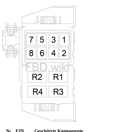
№
EIN
Geschützte Komponente