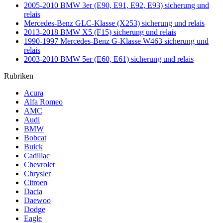
2005-2010 BMW 3er (E90, E91, E92, E93) sicherung und
relais
Mercedes-Benz GLC-Klasse (X253) sicherung und relais
2013-2018 BMW X5 (F15) sicherung und relais
1990-1997 Mercedes-Benz G-Klasse W463 sicherung und
relais
2003-2010 BMW 5er (E60, E61) sicherung und relais
Rubriken
Acura
Alfa Romeo
AMC
Audi
BMW
Bobcat
Buick
Cadillac
Chevrolet
Chrysler
Citroen
Dacia
Daewoo
Dodge
Eagle