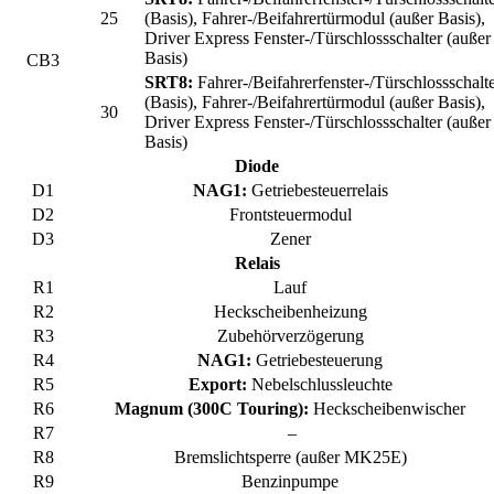
25
(Basis), Fahrer-/Beifahrertürmodul (außer Basis),
Driver Express Fenster-/Türschlossschalter (außer
Basis)
CB3
SRT8:
Fahrer-/Beifahrerfenster-/Türschlossschalt
(Basis), Fahrer-/Beifahrertürmodul (außer Basis),
30
Driver Express Fenster-/Türschlossschalter (außer
Basis)
Diode
D1
NAG1:
Getriebesteuerrelais
D2
Frontsteuermodul
D3
Zener
Relais
R1
Lauf
R2
Heckscheibenheizung
R3
Zubehörverzögerung
R4
NAG1:
Getriebesteuerung
R5
Export:
Nebelschlussleuchte
R6
Magnum (300C Touring):
Heckscheibenwischer
R7
–
R8
Bremslichtsperre (außer MK25E)
R9
Benzinpumpe