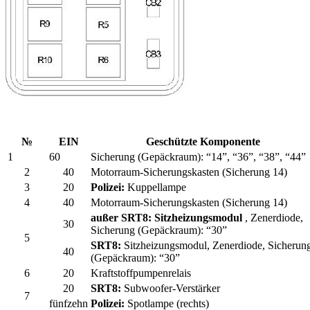
№
EIN
Geschützte Komponente
1
60
Sicherung (Gepäckraum): “14”, “36”, “38”, “44”
2
40
Motorraum-Sicherungskasten (Sicherung 14)
3
20
Polizei:
Kuppellampe
4
40
Motorraum-Sicherungskasten (Sicherung 14)
außer SRT8: Sitzheizungsmodul
, Zenerdiode,
30
Sicherung (Gepäckraum): “30”
5
SRT8:
Sitzheizungsmodul, Zenerdiode, Sicherun
40
(Gepäckraum): “30”
6
20
Kraftstoffpumpenrelais
20
SRT8:
Subwoofer-Verstärker
7
fünfzehn
Polizei:
Spotlampe (rechts)