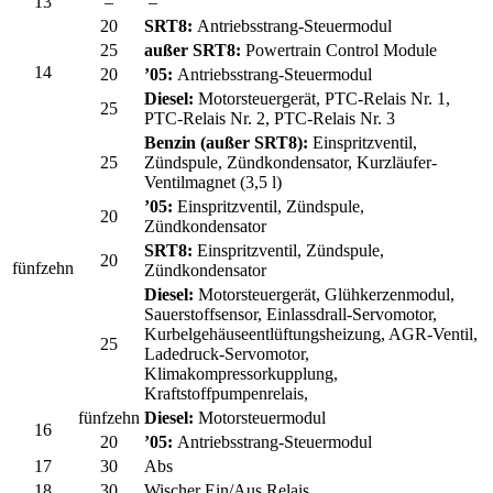
13
–
–
20
SRT8:
Antriebsstrang-Steuermodul
25
außer SRT8:
Powertrain Control Module
14
20
’05:
Antriebsstrang-Steuermodul
Diesel:
Motorsteuergerät, PTC-Relais Nr. 1,
25
PTC-Relais Nr. 2, PTC-Relais Nr. 3
Benzin
(außer SRT8):
Einspritzventil,
25
Zündspule, Zündkondensator, Kurzläufer-
Ventilmagnet (3,5 l)
’05:
Einspritzventil, Zündspule,
20
Zündkondensator
SRT8:
Einspritzventil, Zündspule,
20
fünfzehn
Zündkondensator
Diesel:
Motorsteuergerät, Glühkerzenmodul,
Sauerstoffsensor, Einlassdrall-Servomotor,
Kurbelgehäuseentlüftungsheizung, AGR-Ventil,
25
Ladedruck-Servomotor,
Klimakompressorkupplung,
Kraftstoffpumpenrelais,
fünfzehn
Diesel:
Motorsteuermodul
16
20
’05:
Antriebsstrang-Steuermodul
17
30
Abs
18
30
Wischer Ein/Aus Relais