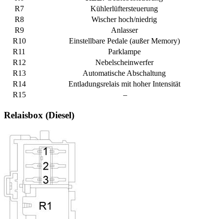
R7
Kühlerlüftersteuerung
R8
Wischer hoch/niedrig
R9
Anlasser
R10
Einstellbare Pedale (außer Memory)
R11
Parklampe
R12
Nebelscheinwerfer
R13
Automatische Abschaltung
R14
Entladungsrelais mit hoher Intensität
R15
–
Relaisbox (Diesel)