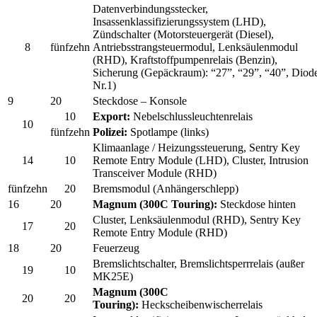
Datenverbindungsstecker,
Insassenklassifizierungssystem (LHD),
Zündschalter (Motorsteuergerät (Diesel),
8
fünfzehn
Antriebsstrangsteuermodul, Lenksäulenmodul
(RHD), Kraftstoffpumpenrelais (Benzin),
Sicherung (Gepäckraum): “27”, “29”, “40”, Diod
Nr.1)
9
20
Steckdose – Konsole
10
Export:
Nebelschlussleuchtenrelais
10
fünfzehn
Polizei:
Spotlampe (links)
Klimaanlage / Heizungssteuerung, Sentry Key
14
10
Remote Entry Module (LHD), Cluster, Intrusion
Transceiver Module (RHD)
fünfzehn
20
Bremsmodul (Anhängerschlepp)
16
20
Magnum (300C Touring):
Steckdose hinten
Cluster, Lenksäulenmodul (RHD), Sentry Key
17
20
Remote Entry Module (RHD)
18
20
Feuerzeug
Bremslichtschalter, Bremslichtsperrrelais (außer
19
10
MK25E)
Magnum (300C
20
20
Touring):
Heckscheibenwischerrelais