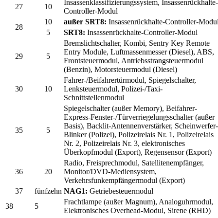
Insassenklassifizierungssystem, Insassenrückhalte-
27
10
Controller-Modul
10
außer SRT8:
Insassenrückhalte-Controller-Modu
28
5
SRT8:
Insassenrückhalte-Controller-Modul
Bremslichtschalter, Kombi, Sentry Key Remote
Entry Module, Luftmassenmesser (Diesel), ABS,
29
5
Frontsteuermodul, Antriebsstrangsteuermodul
(Benzin), Motorsteuermodul (Diesel)
Fahrer-/Beifahrertürmodul, Spiegelschalter,
30
10
Lenksteuermodul, Polizei-/Taxi-
Schnittstellenmodul
Spiegelschalter (außer Memory), Beifahrer-
Express-Fenster-/Türverriegelungsschalter (außer
Basis), Backlit-Antennenverstärker, Scheinwerfer-
35
5
Blinker (Polizei), Polizeirelais Nr. 1, Polizeirelais
Nr. 2, Polizeirelais Nr. 3, elektronisches
Überkopfmodul (Export), Regensensor (Export)
Radio, Freisprechmodul, Satellitenempfänger,
36
20
Monitor/DVD-Mediensystem,
Verkehrsfunkempfängermodul (Export)
37
fünfzehn
NAG1:
Getriebesteuermodul
Frachtlampe (außer Magnum), Analoguhrmodul,
38
5
Elektronisches Overhead-Modul, Sirene (RHD)