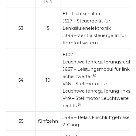
7)
15
E1 – Lichtschalter
J527 – Steuergerät für
53
5
Lenksäulenelektronik
J393 – Zentralsteuergerät für
Komfortsystem
E102 –
Leuchtweitenregulierungsregler
J667 – Leistungsmodul für linken
6)
Scheinwerfer
54
10
V48 – Stellmotor für
5)
Leuchtweitenregulierung links
V49 – Stellmotor Leuchtweite
5)
rechts
J486 – Relais Frischluftgebläse fü
55
fünfzehn
2. Gang