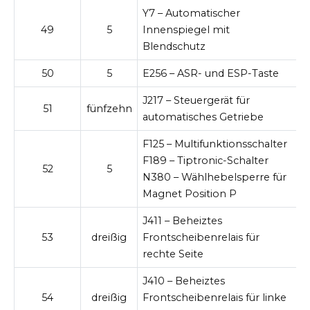
Y7 – Automatischer
49
5
Innenspiegel mit
Blendschutz
50
5
E256 – ASR- und ESP-Taste
J217 – Steuergerät für
51
fünfzehn
automatisches Getriebe
F125 – Multifunktionsschalter
F189 – Tiptronic-Schalter
52
5
N380 – Wählhebelsperre für
Magnet Position P
J411 – Beheiztes
53
dreißig
Frontscheibenrelais für
rechte Seite
J410 – Beheiztes
54
dreißig
Frontscheibenrelais für linke