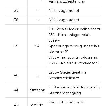
Fahrersitzverstellung
37
–
Nicht zugeordnet
38
–
Nicht zugeordnet
J9 – Relais Heckscheibenheizun
J32 – Klimaanlagenrelais
J329 –
39
5A
Spannungsversorgungsrelais
Klemme 15
J755 – Transportmodusrelais
1)
J807 – Relais für Steckdosen
J285 – Steuergerät im
40
5
Schalttafeleinsatz
J518 – Steuergerät für Zugang un
41
fünfzehn
Startberechtigung
J245 – Steuergerät für
42
dreißig