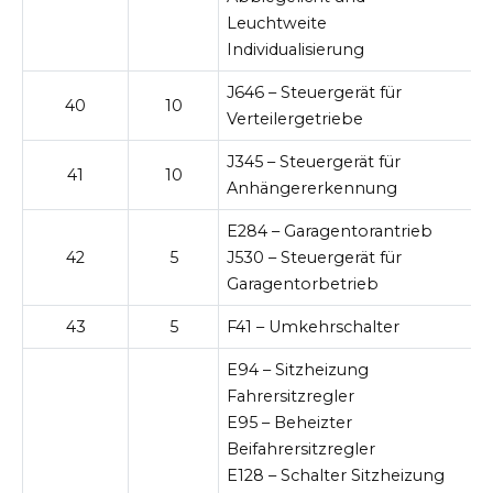
Leuchtweite
Individualisierung
J646 – Steuergerät für
40
10
Verteilergetriebe
J345 – Steuergerät für
41
10
Anhängererkennung
E284 – Garagentorantrieb
42
5
J530 – Steuergerät für
Garagentorbetrieb
43
5
F41 – Umkehrschalter
E94 – Sitzheizung
Fahrersitzregler
E95 – Beheizter
Beifahrersitzregler
E128 – Schalter Sitzheizung