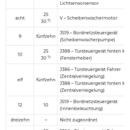
Lichtsensorsensor
25
acht
V – Scheibenwischermotor
7)
30
J519 – Bordnetzsteuergerät
9
fünfzehn
(Scheibenwischerpumpe)
25
J388 – Türsteuergerät hinten link
10
7)
30
(Fensterheber)
J386 – Türsteuergerät Fahrer
(Zentralverriegelung)
elf
fünfzehn
J388 – Türsteuergerät hinten link
(Zentralverriegelung)
J519 – Bordnetzsteuergerät
12
10
(Innenbeleuchtung)
dreizehn
–
Nicht zugeordnet