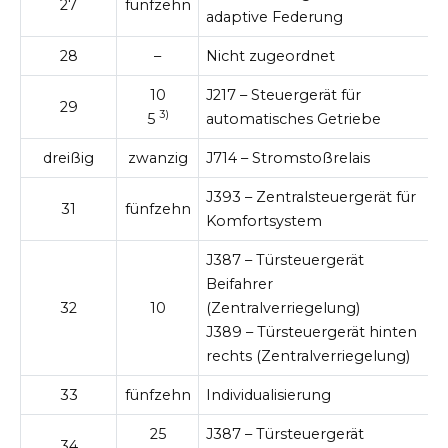
27
fünfzehn
adaptive Federung
28
–
Nicht zugeordnet
10
J217 – Steuergerät für
29
3)
5
automatisches Getriebe
dreißig
zwanzig
J714 – Stromstoßrelais
J393 – Zentralsteuergerät für
31
fünfzehn
Komfortsystem
J387 – Türsteuergerät
Beifahrer
32
10
(Zentralverriegelung)
J389 – Türsteuergerät hinten
rechts (Zentralverriegelung)
33
fünfzehn
Individualisierung
25
J387 – Türsteuergerät
34