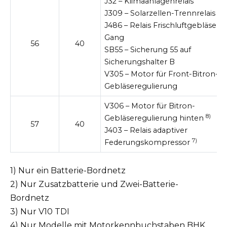
J32 – Klimaanlagenrelais
J309 – Solarzellen-Trennrelais
J486 – Relais Frischluftgebläse 2.
Gang
56
40
SB55 – Sicherung 55 auf
Sicherungshalter B
V305 – Motor für Front-Bitron-
Gebläseregulierung
V306 – Motor für Bitron-
8)
Gebläseregulierung hinten
57
40
J403 – Relais adaptiver
7)
Federungskompressor
1) Nur ein Batterie-Bordnetz
2) Nur Zusatzbatterie und Zwei-Batterie-
Bordnetz
3) Nur V10 TDI
4) Nur Modelle mit Motorkennbuchstaben BHK,