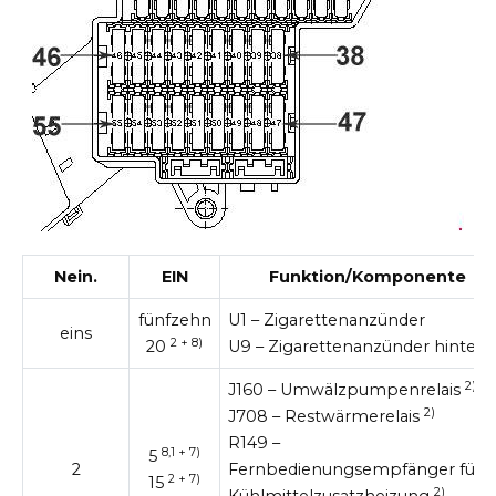
Nein.
EIN
Funktion/Komponente
fünfzehn
U1 – Zigarettenanzünder
eins
2 + 8)
20
U9 – Zigarettenanzünder hinten
2)
J160 – Umwälzpumpenrelais
2)
J708 – Restwärmerelais
R149 –
8,1 + 7)
5
2
Fernbedienungsempfänger für
2 + 7)
15
2)