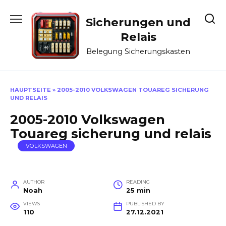
Skip
to
Sicherungen und
content
Relais
Belegung Sicherungskasten
HAUPTSEITE
»
2005-2010 VOLKSWAGEN TOUAREG SICHERUNG
UND RELAIS
2005-2010 Volkswagen
Touareg sicherung und relais
VOLKSWAGEN
AUTHOR
READING
Noah
25 min
VIEWS
PUBLISHED BY
110
27.12.2021