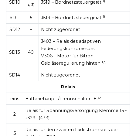
1)
SD10
J519 – Bordnetzsteuergerät
3)
5
1)
SD11
5
J519 – Bordnetzsteuergerät
SD12
–
Nicht zugeordnet
J403 – Relais des adaptiven
Federungskompressors
SD13
40
V306 – Motor für Bitron-
1,3)
Gebläseregulierung hinten
SD14
–
Nicht zugeordnet
Relais
eins
Batteriehaupt-/Trennschalter -E74-
Relais für Spannungsversorgung Klemme 15 -
2
J329- (433)
Relais für den zweiten Ladestromkreis der
3