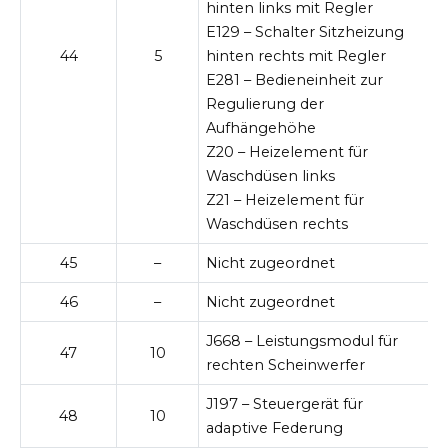
hinten links mit Regler
E129 – Schalter Sitzheizung
44
5
hinten rechts mit Regler
E281 – Bedieneinheit zur
Regulierung der
Aufhängehöhe
Z20 – Heizelement für
Waschdüsen links
Z21 – Heizelement für
Waschdüsen rechts
45
–
Nicht zugeordnet
46
–
Nicht zugeordnet
J668 – Leistungsmodul für
47
10
rechten Scheinwerfer
J197 – Steuergerät für
48
10
adaptive Federung