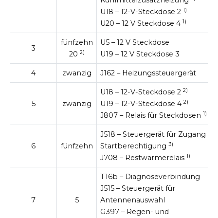
Kühlmittelzusatzheizung
1)
U18 – 12-V-Steckdose 2
1)
U20 – 12 V Steckdose 4
fünfzehn
U5 – 12 V Steckdose
3
2)
20
U19 – 12 V Steckdose 3
4
zwanzig
J162 – Heizungssteuergerät
2)
U18 – 12-V-Steckdose 2
2)
5
zwanzig
U19 – 12-V-Steckdose 4
1)
J807 – Relais für Steckdosen
J518 – Steuergerät für Zugang un
3)
6
fünfzehn
Startberechtigung
1)
J708 – Restwärmerelais
T16b – Diagnoseverbindung
J515 – Steuergerät für
7
5
Antennenauswahl
G397 – Regen- und