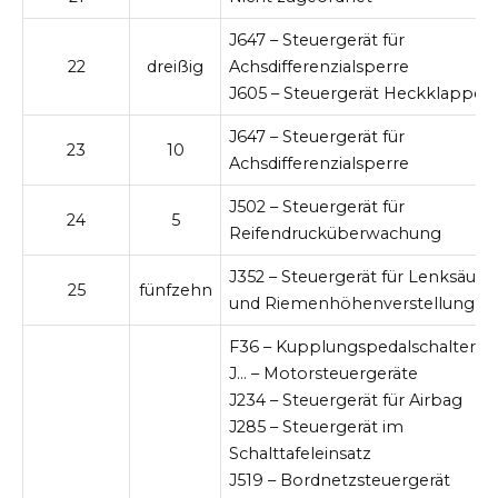
J647 – Steuergerät für
22
dreißig
Achsdifferenzialsperre
J605 – Steuergerät Heckklappe
J647 – Steuergerät für
23
10
Achsdifferenzialsperre
J502 – Steuergerät für
24
5
Reifendrucküberwachung
J352 – Steuergerät für Lenksäule
25
fünfzehn
und Riemenhöhenverstellung
F36 – Kupplungspedalschalter
J… – Motorsteuergeräte
J234 – Steuergerät für Airbag
J285 – Steuergerät im
Schalttafeleinsatz
J519 – Bordnetzsteuergerät