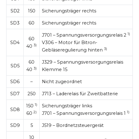
SD2
150
Sicherungsträger rechts
SD3
60
Sicherungsträger rechts
1)
J701 – Spannungsversorgungsrelais 2
60
SD4
V306 – Motor für Bitron-
3)
40
3)
Gebläseregulierung hinten
60
J329 – Spannungsversorgungsrelais
SD5
3)
40
Klemme 15
SD6
–
Nicht zugeordnet
SD7
250
J713 – Laderelais für Zweitbatterie
1)
150
Sicherungsträger links
SD8
2)
1)
60
J701 – Spannungsversorgungsrelais 1
SD9
5
J519 – Bordnetzsteuergerät
10