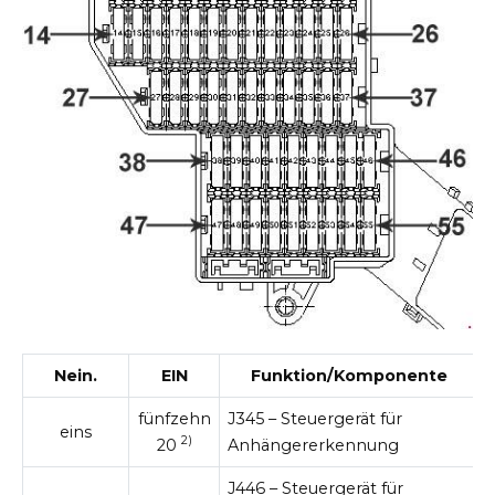
Nein.
EIN
Funktion/Komponente
fünfzehn
J345 – Steuergerät für
eins
2)
20
Anhängererkennung
J446 – Steuergerät für