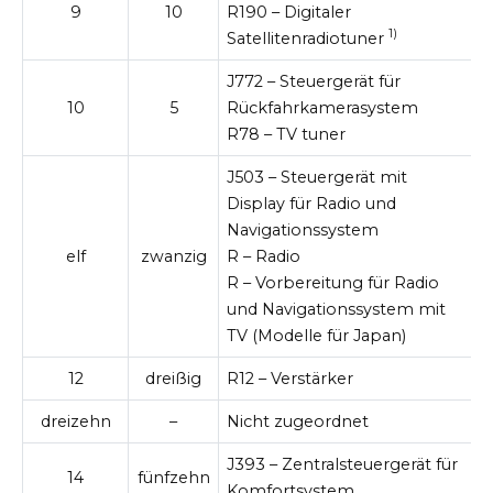
9
10
R190 – Digitaler
1)
Satellitenradiotuner
J772 – Steuergerät für
10
5
Rückfahrkamerasystem
R78 – TV tuner
J503 – Steuergerät mit
Display für Radio und
Navigationssystem
elf
zwanzig
R – Radio
R – Vorbereitung für Radio
und Navigationssystem mit
TV (Modelle für Japan)
12
dreißig
R12 – Verstärker
dreizehn
–
Nicht zugeordnet
J393 – Zentralsteuergerät für
14
fünfzehn
Komfortsystem