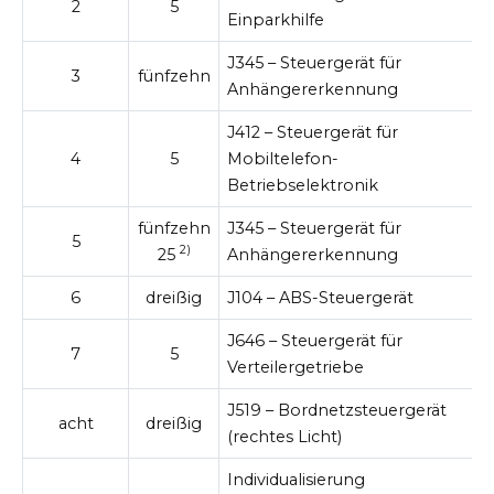
2
5
Einparkhilfe
J345 – Steuergerät für
3
fünfzehn
Anhängererkennung
J412 – Steuergerät für
4
5
Mobiltelefon-
Betriebselektronik
fünfzehn
J345 – Steuergerät für
5
2)
25
Anhängererkennung
6
dreißig
J104 – ABS-Steuergerät
J646 – Steuergerät für
7
5
Verteilergetriebe
J519 – Bordnetzsteuergerät
acht
dreißig
(rechtes Licht)
Individualisierung