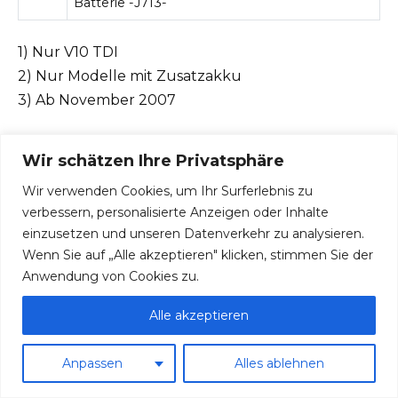
Batterie -J713-
1) Nur V10 TDI
2) Nur Modelle mit Zusatzakku
3) Ab November 2007
Relaispositionen für E-Box links unter
Wir schätzen Ihre Privatsphäre
dem Armaturenbrett in der Nähe der
Wir verwenden Cookies, um Ihr Surferlebnis zu
Mittelkonsole
verbessern, personalisierte Anzeigen oder Inhalte
einzusetzen und unseren Datenverkehr zu analysieren.
Wenn Sie auf „Alle akzeptieren" klicken, stimmen Sie der
Anwendung von Cookies zu.
Alle akzeptieren
Anpassen
Alles ablehnen