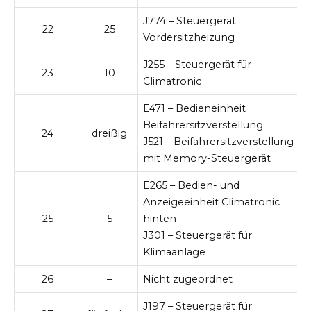
J774 – Steuergerät
22
25
Vordersitzheizung
J255 – Steuergerät für
23
10
Climatronic
E471 – Bedieneinheit
Beifahrersitzverstellung
24
dreißig
J521 – Beifahrersitzverstellung
mit Memory-Steuergerät
E265 – Bedien- und
Anzeigeeinheit Climatronic
25
5
hinten
J301 – Steuergerät für
Klimaanlage
26
–
Nicht zugeordnet
J197 – Steuergerät für