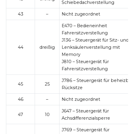
Schiebedachverstellung
43
–
Nicht zugeordnet
E470 – Bedieneinheit
Fahrersitzverstellung
J136 – Steuergerät für Sitz- und
44
dreißig
Lenksäulenverstellung mit
Memory
J810 – Steuergerät für
Fahrersitzverstellung
J786 – Steuergerät für beheizbar
45
25
Rücksitze
46
–
Nicht zugeordnet
J647 – Steuergerät für
47
10
Achsdifferenzialsperre
J769 – Steuergerät für