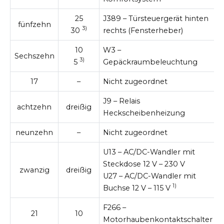
25
J389 – Türsteuergerät hinten
fünfzehn
3)
30
rechts (Fensterheber)
10
W3 –
Sechszehn
3)
5
Gepäckraumbeleuchtung
17
–
Nicht zugeordnet
J9 – Relais
achtzehn
dreißig
Heckscheibenheizung
neunzehn
–
Nicht zugeordnet
U13 – AC/DC-Wandler mit
Steckdose 12 V – 230 V
zwanzig
dreißig
U27 – AC/DC-Wandler mit
1)
Buchse 12 V – 115 V
F266 –
21
10
Motorhaubenkontaktschalter