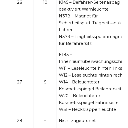
26
10
K145 – Beifahrer-Seitenairbag
deaktiviert Warnleuchte
N378 – Magnet für
Sicherheitsgurt-Trägheitsspule fü
Fahrer
N379 – Trägheitsspulenmagnet
für Beifahrersitz
E183 –
Innenraumüberwachungsschalte
W11 – Leseleuchte hinten links
W12 – Leseleuchte hinten rechts
27
5
W14 – Beleuchteter
Kosmetikspiegel Beifahrerseite
W20 – Beleuchteter
Kosmetikspiegel Fahrerseite
W51 – Heckklappenleuchte
28
–
Nicht zugeordnet