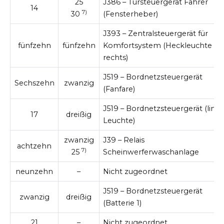
25
J386 – Türsteuergerät Fahrer
14
7)
30
(Fensterheber)
J393 – Zentralsteuergerät für
fünfzehn
fünfzehn
Komfortsystem (Heckleuchte
rechts)
J519 – Bordnetzsteuergerät
Sechszehn
zwanzig
(Fanfare)
J519 – Bordnetzsteuergerät (link
17
dreißig
Leuchte)
zwanzig
J39 – Relais
achtzehn
7)
25
Scheinwerferwaschanlage
neunzehn
–
Nicht zugeordnet
J519 – Bordnetzsteuergerät
zwanzig
dreißig
(Batterie 1)
21
–
Nicht zugeordnet