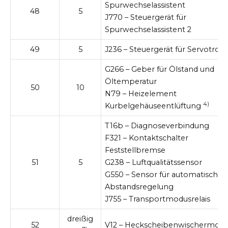
Spurwechselassistent
48
5
J770 – Steuergerät für
Spurwechselassistent 2
49
5
J236 – Steuergerät für Servotroni
G266 – Geber für Ölstand und
Öltemperatur
50
10
N79 – Heizelement
4)
Kurbelgehäuseentlüftung
T16b – Diagnoseverbindung
F321 – Kontaktschalter
Feststellbremse
51
5
G238 – Luftqualitätssensor
G550 – Sensor für automatische
Abstandsregelung
J755 – Transportmodusrelais
dreißig
52
V12 – Heckscheibenwischermoto