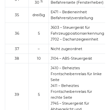
3)
30
Beifahrerseite (Fensterheber)
E471 – Bedieneinheit
35
dreißig
Beifahrersitzverstellung
J603 – Steuergerät für
36
5
Fahrzeugpositionserkennung
J702 – Dachanzeigeeinheit
37
–
Nicht zugeordnet
38
10
J104 – ABS-Steuergerät
J410 – Beheiztes
Frontscheibenrelais für linke
Seite
J411 – Beheiztes
Frontscheibenrelais für
39
5
rechte Seite
J745 – Steuergerät für
Abbiegelicht und