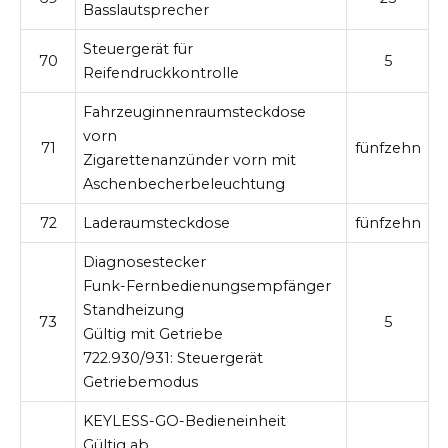
Basslautsprecher
Steuergerät für
70
5
Reifendruckkontrolle
Fahrzeuginnenraumsteckdose
vorn
71
fünfzehn
Zigarettenanzünder vorn mit
Aschenbecherbeleuchtung
72
Laderaumsteckdose
fünfzehn
Diagnosestecker
Funk-Fernbedienungsempfänger
Standheizung
73
5
Gültig mit Getriebe
722.930/931:
Steuergerät
Getriebemodus
KEYLESS-GO-Bedieneinheit
Gültig ab