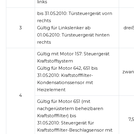
links
bis 31.05.2010:
Türsteuergerät vorn
rechts
3
Gültig für Linkslenker ab
drei
01.06.2010:
Türsteuergerät hinten
rechts
Gültig mit Motor 157:
Steuergerät
Kraftstoffsystem
Gültig für Motor 642, 651 bis
zwan
31.05.2010:
Kraftstofffilter-
Kondensationssensor mit
Heizelement
4
Gültig für Motor 651 (mit
nachgerüstetem beheizbaren
Kraftstofffilter) bis
7,5
31.05.2010:
Steuergerät für
Kraftstofffilter-Beschlagsensor mit