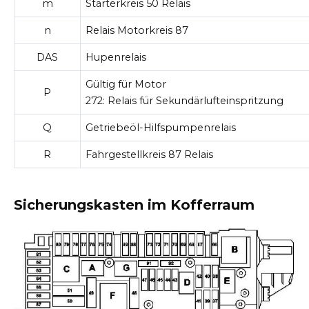
m
Starterkreis 50 Relais
n
Relais Motorkreis 87
DAS
Hupenrelais
Gültig für Motor
P
272:
Relais
für
Sekundärlufteinspritzung
Q
Getriebeöl-Hilfspumpenrelais
R
Fahrgestellkreis 87 Relais
Sicherungskasten im Kofferraum