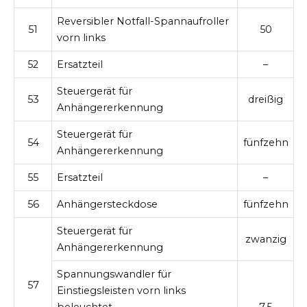
Reversibler Notfall-Spannaufroller
51
50
vorn links
52
Ersatzteil
–
Steuergerät für
53
dreißig
Anhängererkennung
Steuergerät für
54
fünfzehn
Anhängererkennung
55
Ersatzteil
–
56
Anhängersteckdose
fünfzehn
Steuergerät für
zwanzig
Anhängererkennung
Spannungswandler für
57
Einstiegsleisten vorn links