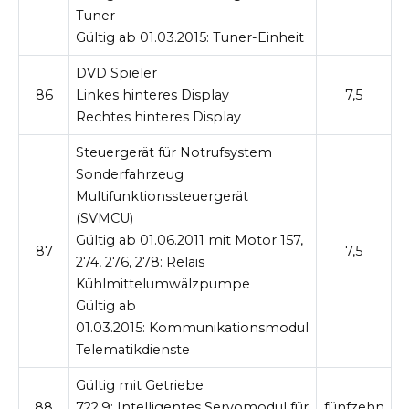
Tuner
Gültig ab 01.03.2015:
Tuner-Einheit
DVD Spieler
86
Linkes hinteres Display
7,5
Rechtes hinteres Display
Steuergerät für Notrufsystem
Sonderfahrzeug
Multifunktionssteuergerät
(SVMCU)
Gültig ab 01.06.2011 mit Motor 157,
87
7,5
274, 276, 278:
Relais
Kühlmittelumwälzpumpe
Gültig ab
01.03.2015:
Kommunikationsmodul
Telematikdienste
Gültig mit Getriebe
88
722.9:
Intelligentes Servomodul für
fünfzehn