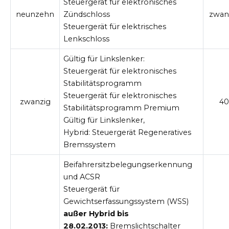
Steuergerät für elektronisches
neunzehn
Zündschloss
zwan
Steuergerät für elektrisches
Lenkschloss
Gültig für Linkslenker:
Steuergerät für elektronisches
Stabilitätsprogramm
Steuergerät für elektronisches
zwanzig
40
Stabilitätsprogramm Premium
Gültig für Linkslenker,
Hybrid:
Steuergerät Regeneratives
Bremssystem
Beifahrersitzbelegungserkennung
und ACSR
Steuergerät für
Gewichtserfassungssystem (WSS)
außer Hybrid bis
28.02.2013:
Bremslichtschalter