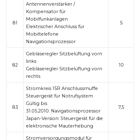
Antennenverstärker /
Kompensator für
Mobilfunkanlagen
81
5
Elektrischer Anschluss für
Mobiltelefone
Navigationsprozessor
Gebläseregler Sitzbelüftung vorn
links
82
10
Gebläseregler Sitzbelüftung vorn
rechts
Stromkreis 15R Anschlussmuffe
Steuergerät für Notrufsystem
Gültig bis
83
7,5
31.05.2010:
Navigationsprozessor
Japan-Version:
Steuergerät für die
elektronische Mauterhebung
Stromversorgungsmodul für