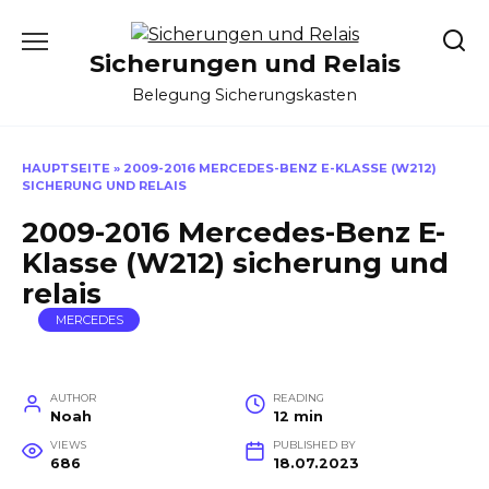
Skip
to
Sicherungen und Relais
content
Belegung Sicherungskasten
HAUPTSEITE
»
2009-2016 MERCEDES-BENZ E-KLASSE (W212)
SICHERUNG UND RELAIS
2009-2016 Mercedes-Benz E-
Klasse (W212) sicherung und
relais
MERCEDES
AUTHOR
READING
Noah
12 min
VIEWS
PUBLISHED BY
686
18.07.2023