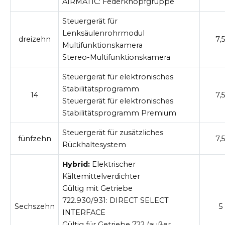
AIRMATIC:
Federknopfgruppe
Steuergerät für
Lenksäulenrohrmodul
dreizehn
7,5
Multifunktionskamera
Stereo-Multifunktionskamera
Steuergerät für elektronisches
Stabilitätsprogramm
14
7,5
Steuergerät für elektronisches
Stabilitätsprogramm Premium
Steuergerät für zusätzliches
fünfzehn
7,5
Rückhaltesystem
Hybrid:
Elektrischer
Kältemittelverdichter
Gültig mit Getriebe
722.930/931:
DIRECT SELECT
Sechszehn
5
INTERFACE
Gültig für Getriebe 722 (außer