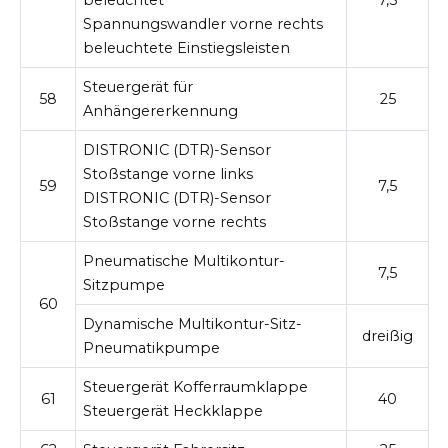
beleuchtet
7,5
Spannungswandler vorne rechts
beleuchtete Einstiegsleisten
Steuergerät für
58
25
Anhängererkennung
DISTRONIC (DTR)-Sensor
Stoßstange vorne links
59
7,5
DISTRONIC (DTR)-Sensor
Stoßstange vorne rechts
Pneumatische Multikontur-
7,5
Sitzpumpe
60
Dynamische Multikontur-Sitz-
dreißig
Pneumatikpumpe
Steuergerät Kofferraumklappe
61
40
Steuergerät Heckklappe