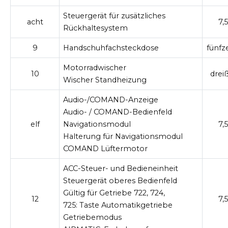
Steuergerät für zusätzliches
acht
7,5
Rückhaltesystem
9
Handschuhfachsteckdose
fünfz
Motorradwischer
10
drei
Wischer Standheizung
Audio-/COMAND-Anzeige
Audio- / COMAND-Bedienfeld
elf
Navigationsmodul
7,5
Halterung für Navigationsmodul
COMAND Lüftermotor
ACC-Steuer- und Bedieneinheit
Steuergerät oberes Bedienfeld
Gültig für Getriebe 722, 724,
12
7,5
725:
Taste Automatikgetriebe
Getriebemodus