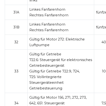
links
Linkes Fanfarenhorn
31A
fünfz
Rechtes Fanfarenhorn
Linkes Fanfarenhorn
31B
fünfz
Rechtes Fanfarenhorn
Gültig für Motor 272:
Elektrische
32
40
Luftpumpe
Gültig für Getriebe
722.6:
Steuergerät
für
elektronisches
Getriebesteuergerät
33
Gültig für Getriebe 722.9, 724,
10
725:
Vollintegrierte
Steuergeräteeinheit
Getriebesteuerung
Gültig für Motor 156, 271, 272, 273,
34
642, 651:
Steuergerät
7,5