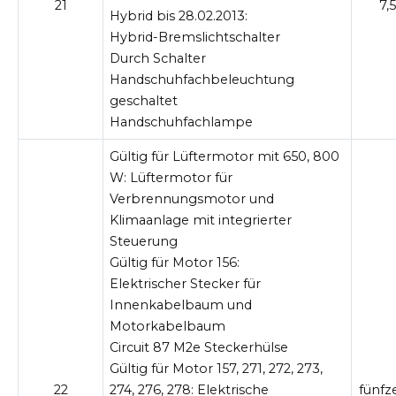
21
7,5
Hybrid bis 28.02.2013:
Hybrid-Bremslichtschalter
Durch Schalter
Handschuhfachbeleuchtung
geschaltet
Handschuhfachlampe
Gültig für Lüftermotor mit 650, 800
W: Lüftermotor
für
Verbrennungsmotor und
Klimaanlage mit integrierter
Steuerung
Gültig für Motor 156:
Elektrischer Stecker für
Innenkabelbaum und
Motorkabelbaum
Circuit 87 M2e Steckerhülse
Gültig für Motor 157, 271, 272, 273,
22
274, 276, 278:
Elektrische
fünfz