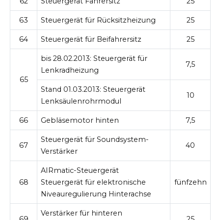
62
Steuergerät Fahrersitz
25
63
Steuergerät für Rücksitzheizung
25
64
Steuergerät für Beifahrersitz
25
bis 28.02.2013:
Steuergerät für
7,5
Lenkradheizung
65
Stand 01.03.2013:
Steuergerät
10
Lenksäulenrohrmodul
66
Gebläsemotor hinten
7,5
Steuergerät für Soundsystem-
67
40
Verstärker
AIRmatic-Steuergerät
68
Steuergerät für elektronische
fünfzehn
Niveauregulierung Hinterachse
Verstärker für hinteren
69
25