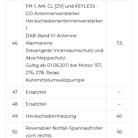
FM 1, AM, CL [ZV] und KEYLESS-
GO Antennenverstärker
Heckscheibenantennenverstärker
1
DAB-Band III-Antenne
46
Alarmsirene
7,5
Steuergerät Innenraumschutz und
Abschleppschutz
Gültig ab 01.06.2011 bei Motor 157,
276, 278:
Relais
Kühlmittelumwälzpumpe
47
Ersatzteil
–
48
Ersatzteil
–
49
Heckscheibenheizung
40
Reversibler Notfall-Spannaufroller
50
50
vorn rechts