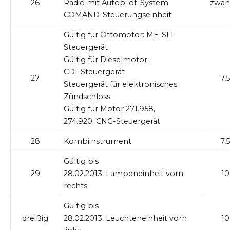
26
Radio mit Autopilot-System
zwan
COMAND-Steuerungseinheit
Gültig für Ottomotor:
ME-SFI-
Steuergerät
Gültig für Dieselmotor:
CDI-Steuergerät
27
7,5
Steuergerät für elektronisches
Zündschloss
Gültig für Motor 271.958,
274.920:
CNG-Steuergerät
28
Kombiinstrument
7,5
Gültig bis
29
28.02.2013:
Lampeneinheit vorn
10
rechts
Gültig bis
dreißig
28.02.2013:
Leuchteneinheit vorn
10