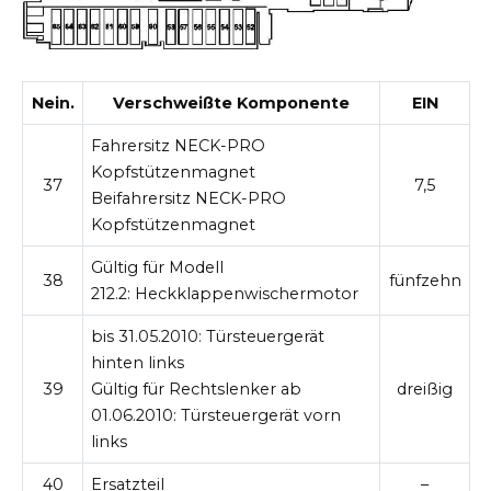
Nein.
Verschweißte Komponente
EIN
Fahrersitz NECK-PRO
Kopfstützenmagnet
37
7,5
Beifahrersitz NECK-PRO
Kopfstützenmagnet
Gültig für Modell
38
fünfzehn
212.2:
Heckklappenwischermotor
bis 31.05.2010:
Türsteuergerät
hinten links
39
Gültig für Rechtslenker ab
dreißig
01.06.2010:
Türsteuergerät vorn
links
40
Ersatzteil
–