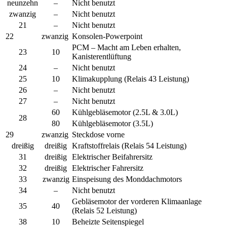
neunzehn
–
Nicht benutzt
zwanzig
–
Nicht benutzt
21
–
Nicht benutzt
22
zwanzig
Konsolen-Powerpoint
PCM – Macht am Leben erhalten,
23
10
Kanisterentlüftung
24
–
Nicht benutzt
25
10
Klimakupplung (Relais 43 Leistung)
26
–
Nicht benutzt
27
–
Nicht benutzt
60
Kühlgebläsemotor (2.5L & 3.0L)
28
80
Kühlgebläsemotor (3.5L)
29
zwanzig
Steckdose vorne
dreißig
dreißig
Kraftstoffrelais (Relais 54 Leistung)
31
dreißig
Elektrischer Beifahrersitz
32
dreißig
Elektrischer Fahrersitz
33
zwanzig
Einspeisung des Monddachmotors
34
–
Nicht benutzt
Gebläsemotor der vorderen Klimaanlage
35
40
(Relais 52 Leistung)
38
10
Beheizte Seitenspiegel