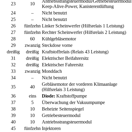
Antriebsstrangsteuermodul/Getriebesteuermodul
23
10
Keep-Alive-Power, Kanisterentlüftung
24
–
Nicht benutzt
25
–
Nicht benutzt
26
fünfzehn
Linker Scheinwerfer (Hilfsrelais 1 Leistung)
27
fünfzehn
Rechter Scheinwerfer (Hilfsrelais 2 Leistung)
28
60
Kühlgebläsemotor
29
zwanzig
Steckdose vorne
dreißig
dreißig
Kraftstoffrelais (Relais 43 Leistung)
31
dreißig
Elektrischer Beifahrersitz
32
dreißig
Elektrischer Fahrersitz
33
zwanzig
Monddach
34
–
Nicht benutzt
Gebläsemotor der vorderen Klimaanlage
35
40
(Hilfsrelais 3 Leistung)
36
eins
Diode:
Kraftstoffpumpe
37
5
Überwachung der Vakuumpumpe
38
10
Beheizte Seitenspiegel
39
10
Getriebesteuermodul
40
10
Antriebsstrangsteuermodul
45
fünfzehn
Injektoren