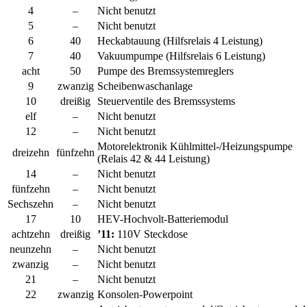
4
–
Nicht benutzt
5
–
Nicht benutzt
6
40
Heckabtauung (Hilfsrelais 4 Leistung)
7
40
Vakuumpumpe (Hilfsrelais 6 Leistung)
acht
50
Pumpe des Bremssystemreglers
9
zwanzig
Scheibenwaschanlage
10
dreißig
Steuerventile des Bremssystems
elf
–
Nicht benutzt
12
–
Nicht benutzt
Motorelektronik Kühlmittel-/Heizungspumpe
dreizehn
fünfzehn
(Relais 42 & 44 Leistung)
14
–
Nicht benutzt
fünfzehn
–
Nicht benutzt
Sechszehn
–
Nicht benutzt
17
10
HEV-Hochvolt-Batteriemodul
achtzehn
dreißig
’11:
110V Steckdose
neunzehn
–
Nicht benutzt
zwanzig
–
Nicht benutzt
21
–
Nicht benutzt
22
zwanzig
Konsolen-Powerpoint