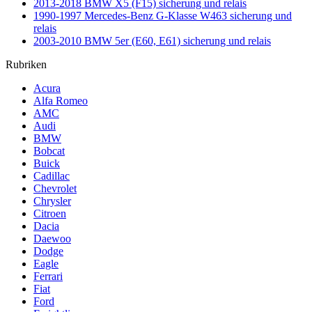
2013-2018 BMW X5 (F15) sicherung und relais
1990-1997 Mercedes-Benz G-Klasse W463 sicherung und
relais
2003-2010 BMW 5er (E60, E61) sicherung und relais
Rubriken
Acura
Alfa Romeo
AMC
Audi
BMW
Bobcat
Buick
Cadillac
Chevrolet
Chrysler
Citroen
Dacia
Daewoo
Dodge
Eagle
Ferrari
Fiat
Ford