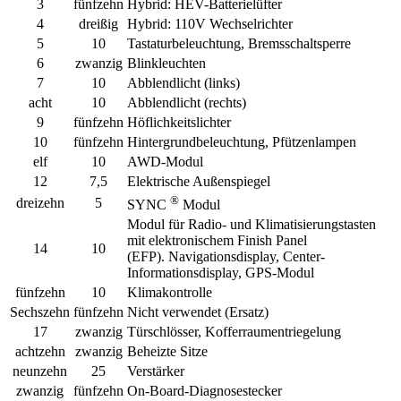
3
fünfzehn
Hybrid:
HEV-Batterielüfter
4
dreißig
Hybrid:
110V Wechselrichter
5
10
Tastaturbeleuchtung, Bremsschaltsperre
6
zwanzig
Blinkleuchten
7
10
Abblendlicht (links)
acht
10
Abblendlicht (rechts)
9
fünfzehn
Höflichkeitslichter
10
fünfzehn
Hintergrundbeleuchtung, Pfützenlampen
elf
10
AWD-Modul
12
7,5
Elektrische Außenspiegel
®
dreizehn
5
SYNC
Modul
Modul für Radio- und Klimatisierungstasten
mit elektronischem Finish Panel
14
10
(EFP). Navigationsdisplay, Center-
Informationsdisplay, GPS-Modul
fünfzehn
10
Klimakontrolle
Sechszehn
fünfzehn
Nicht verwendet (Ersatz)
17
zwanzig
Türschlösser, Kofferraumentriegelung
achtzehn
zwanzig
Beheizte Sitze
neunzehn
25
Verstärker
zwanzig
fünfzehn
On-Board-Diagnosestecker