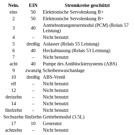
Nein.
EIN
Stromkreise geschützt
eins
50
Elektronische Servolenkung B+
2
50
Elektronische Servolenkung B+
Antriebsstrangsteuermodul (PCM) (Relais 57
3
40
Leistung)
4
–
Nicht benutzt
5
dreißig
Anlasser (Relais 55 Leistung)
6
40
Heckabtauung (Relais 53 Leistung)
7
–
Nicht benutzt
acht
40
Pumpe des Antiblockiersystems (ABS)
9
zwanzig
Scheibenwaschanlage
10
dreißig
ABS-Ventil
elf
–
Nicht benutzt
12
–
Nicht benutzt
dreizehn
–
Nicht benutzt
14
–
Nicht benutzt
fünfzehn
–
Nicht benutzt
Sechszehn
fünfzehn
Getriebemodul (3.5L)
17
10
Generator
achtzehn
–
Nicht benutzt