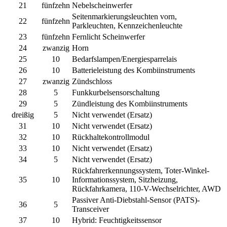
21
fünfzehn
Nebelscheinwerfer
Seitenmarkierungsleuchten vorn,
22
fünfzehn
Parkleuchten, Kennzeichenleuchte
23
fünfzehn
Fernlicht Scheinwerfer
24
zwanzig
Horn
25
10
Bedarfslampen/Energiesparrelais
26
10
Batterieleistung des Kombiinstruments
27
zwanzig
Zündschloss
28
5
Funkkurbelsensorschaltung
29
5
Zündleistung des Kombiinstruments
dreißig
5
Nicht verwendet (Ersatz)
31
10
Nicht verwendet (Ersatz)
32
10
Rückhaltekontrollmodul
33
10
Nicht verwendet (Ersatz)
34
5
Nicht verwendet (Ersatz)
Rückfahrerkennungssystem, Toter-Winkel-
35
10
Informationssystem, Sitzheizung,
Rückfahrkamera, 110-V-Wechselrichter, AWD
Passiver Anti-Diebstahl-Sensor (PATS)-
36
5
Transceiver
37
10
Hybrid:
Feuchtigkeitssensor