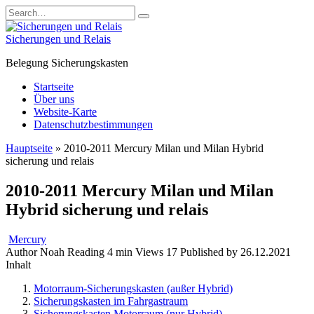
Skip
Search
to
for:
content
Sicherungen und Relais
Belegung Sicherungskasten
Startseite
Über uns
Website-Karte
Datenschutzbestimmungen
Hauptseite
»
2010-2011 Mercury Milan und Milan Hybrid
sicherung und relais
2010-2011 Mercury Milan und Milan
Hybrid sicherung und relais
Mercury
Author
Noah
Reading
4 min
Views
17
Published by
26.12.2021
Inhalt
Motorraum-Sicherungskasten (außer Hybrid)
Sicherungskasten im Fahrgastraum
Sicherungskasten Motorraum (nur Hybrid)