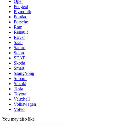
Opel
Peugeot
Plymouth
Pontiac
Porsche
Ram
Renault
Rover
Saab
Saturn
Scion
SEAT
Skoda
Smart
SsangYong
Subaru
Suzuki
Tesla
Toyota
Vauxhall
Volkswagen
Volvo
You may also like