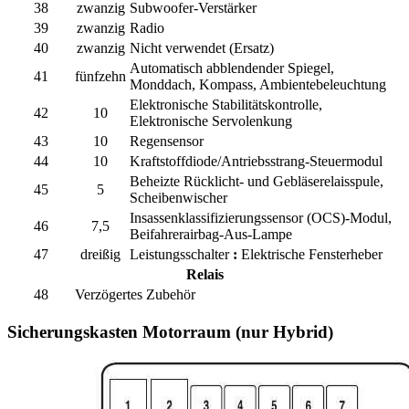
38
zwanzig
Subwoofer-Verstärker
39
zwanzig
Radio
40
zwanzig
Nicht verwendet (Ersatz)
Automatisch abblendender Spiegel,
41
fünfzehn
Monddach, Kompass, Ambientebeleuchtung
Elektronische Stabilitätskontrolle,
42
10
Elektronische Servolenkung
43
10
Regensensor
44
10
Kraftstoffdiode/Antriebsstrang-Steuermodul
Beheizte Rücklicht- und Gebläserelaisspule,
45
5
Scheibenwischer
Insassenklassifizierungssensor (OCS)-Modul,
46
7,5
Beifahrerairbag-Aus-Lampe
47
dreißig
Leistungsschalter
:
Elektrische Fensterheber
Relais
48
Verzögertes Zubehör
Sicherungskasten Motorraum (nur Hybrid)