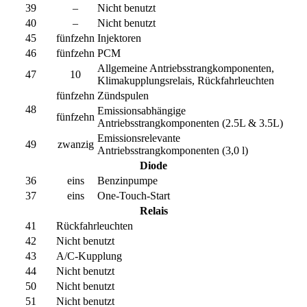
39
–
Nicht benutzt
40
–
Nicht benutzt
45
fünfzehn
Injektoren
46
fünfzehn
PCM
Allgemeine Antriebsstrangkomponenten,
47
10
Klimakupplungsrelais, Rückfahrleuchten
fünfzehn
Zündspulen
48
Emissionsabhängige
fünfzehn
Antriebsstrangkomponenten (2.5L & 3.5L)
Emissionsrelevante
49
zwanzig
Antriebsstrangkomponenten (3,0 l)
Diode
36
eins
Benzinpumpe
37
eins
One-Touch-Start
Relais
41
Rückfahrleuchten
42
Nicht benutzt
43
A/C-Kupplung
44
Nicht benutzt
50
Nicht benutzt
51
Nicht benutzt