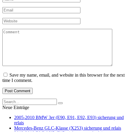
*
Email
*
Website
Comment
Save my name, email, and website in this browser for the next
time I comment.
Search
for:
Neue Einträge
2005-2010 BMW 3er (E90, E91, E92, E93) sicherung und
relais
Mercedes-Benz GLC-Klasse (X253) sicherung und relais