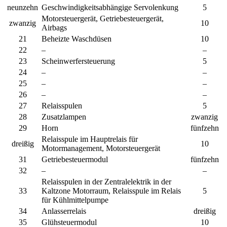
neunzehn
Geschwindigkeitsabhängige Servolenkung
5
Motorsteuergerät, Getriebesteuergerät,
zwanzig
10
Airbags
21
Beheizte Waschdüsen
10
22
–
–
23
Scheinwerfersteuerung
5
24
–
–
25
–
–
26
–
–
27
Relaisspulen
5
28
Zusatzlampen
zwanzig
29
Horn
fünfzehn
Relaisspule im Hauptrelais für
dreißig
10
Motormanagement, Motorsteuergerät
31
Getriebesteuermodul
fünfzehn
32
–
–
Relaisspulen in der Zentralelektrik in der
33
Kaltzone Motorraum, Relaisspule im Relais
5
für Kühlmittelpumpe
34
Anlasserrelais
dreißig
35
Glühsteuermodul
10