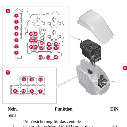
Nein.
Funktion
EIN
eins
–
–
Primärsicherung für das zentrale
2
elektronische Modul (CEM) unter dem
50