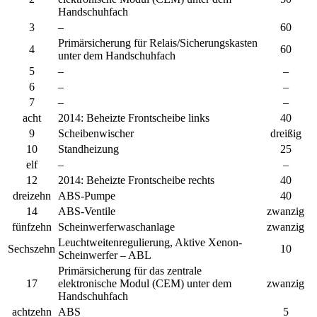
Handschuhfach
3
–
60
Primärsicherung für Relais/Sicherungskasten
4
60
unter dem Handschuhfach
5
–
–
6
–
–
7
–
–
acht
2014:
Beheizte Frontscheibe links
40
9
Scheibenwischer
dreißig
10
Standheizung
25
elf
–
–
12
2014:
Beheizte Frontscheibe rechts
40
dreizehn
ABS-Pumpe
40
14
ABS-Ventile
zwanzig
fünfzehn
Scheinwerferwaschanlage
zwanzig
Leuchtweitenregulierung, Aktive Xenon-
Sechszehn
10
Scheinwerfer – ABL
Primärsicherung für das zentrale
17
elektronische Modul (CEM) unter dem
zwanzig
Handschuhfach
achtzehn
ABS
5