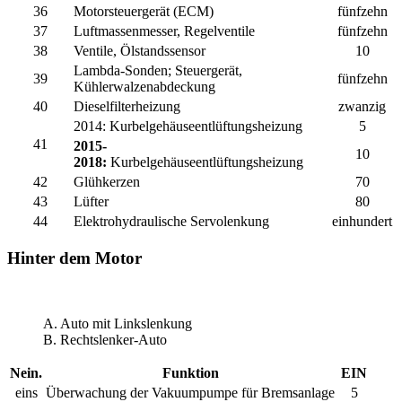
36
Motorsteuergerät (ECM)
fünfzehn
37
Luftmassenmesser, Regelventile
fünfzehn
38
Ventile, Ölstandssensor
10
Lambda-Sonden; Steuergerät,
39
fünfzehn
Kühlerwalzenabdeckung
40
Dieselfilterheizung
zwanzig
2014:
Kurbelgehäuseentlüftungsheizung
5
41
2015-
10
2018:
Kurbelgehäuseentlüftungsheizung
42
Glühkerzen
70
43
Lüfter
80
44
Elektrohydraulische Servolenkung
einhundert
Hinter dem Motor
A. Auto mit Linkslenkung
B. Rechtslenker-Auto
Nein.
Funktion
EIN
eins
Überwachung der Vakuumpumpe für Bremsanlage
5