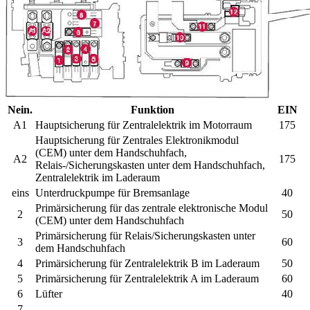
Nein.
Funktion
EIN
A1
Hauptsicherung für Zentralelektrik im Motorraum
175
Hauptsicherung für Zentrales Elektronikmodul
(CEM) unter dem Handschuhfach,
A2
175
Relais-/Sicherungskasten unter dem Handschuhfach,
Zentralelektrik im Laderaum
eins
Unterdruckpumpe für Bremsanlage
40
Primärsicherung für das zentrale elektronische Modul
2
50
(CEM) unter dem Handschuhfach
Primärsicherung für Relais/Sicherungskasten unter
3
60
dem Handschuhfach
4
Primärsicherung für Zentralelektrik B im Laderaum
50
5
Primärsicherung für Zentralelektrik A im Laderaum
60
6
Lüfter
40
7
–
–