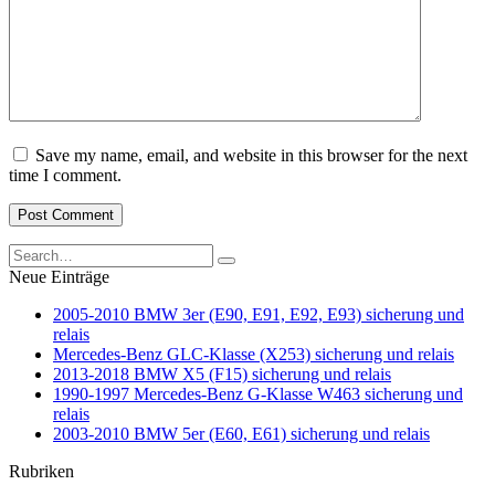
Save my name, email, and website in this browser for the next
time I comment.
Search
for:
Neue Einträge
2005-2010 BMW 3er (E90, E91, E92, E93) sicherung und
relais
Mercedes-Benz GLC-Klasse (X253) sicherung und relais
2013-2018 BMW X5 (F15) sicherung und relais
1990-1997 Mercedes-Benz G-Klasse W463 sicherung und
relais
2003-2010 BMW 5er (E60, E61) sicherung und relais
Rubriken