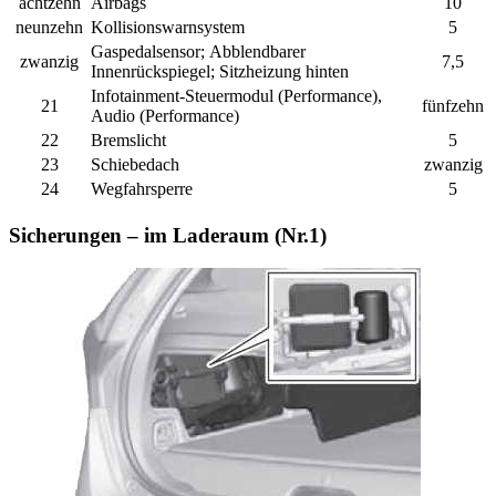
achtzehn
Airbags
10
neunzehn
Kollisionswarnsystem
5
Gaspedalsensor; Abblendbarer
zwanzig
7,5
Innenrückspiegel; Sitzheizung hinten
Infotainment-Steuermodul (Performance),
21
fünfzehn
Audio (Performance)
22
Bremslicht
5
23
Schiebedach
zwanzig
24
Wegfahrsperre
5
Sicherungen – im Laderaum (Nr.1)