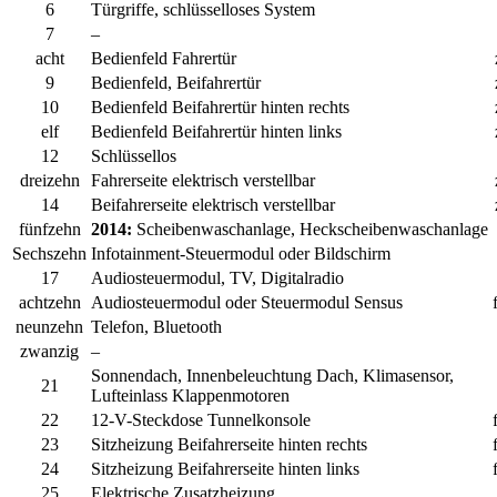
6
Türgriffe, schlüsselloses System
7
–
acht
Bedienfeld Fahrertür
9
Bedienfeld, Beifahrertür
10
Bedienfeld Beifahrertür hinten rechts
elf
Bedienfeld Beifahrertür hinten links
12
Schlüssellos
dreizehn
Fahrerseite elektrisch verstellbar
14
Beifahrerseite elektrisch verstellbar
fünfzehn
2014:
Scheibenwaschanlage, Heckscheibenwaschanlage
Sechszehn
Infotainment-Steuermodul oder Bildschirm
17
Audiosteuermodul, TV, Digitalradio
achtzehn
Audiosteuermodul oder Steuermodul Sensus
neunzehn
Telefon, Bluetooth
zwanzig
–
Sonnendach, Innenbeleuchtung Dach, Klimasensor,
21
Lufteinlass Klappenmotoren
22
12-V-Steckdose Tunnelkonsole
23
Sitzheizung Beifahrerseite hinten rechts
24
Sitzheizung Beifahrerseite hinten links
25
Elektrische Zusatzheizung