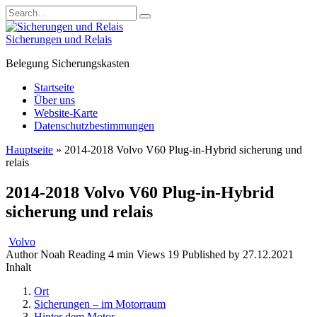
Skip
Search
to
for:
content
Sicherungen und Relais
Belegung Sicherungskasten
Startseite
Über uns
Website-Karte
Datenschutzbestimmungen
Hauptseite
»
2014-2018 Volvo V60 Plug-in-Hybrid sicherung und
relais
2014-2018 Volvo V60 Plug-in-Hybrid
sicherung und relais
Volvo
Author
Noah
Reading
4 min
Views
19
Published by
27.12.2021
Inhalt
Ort
Sicherungen – im Motorraum
Hinter dem Motor