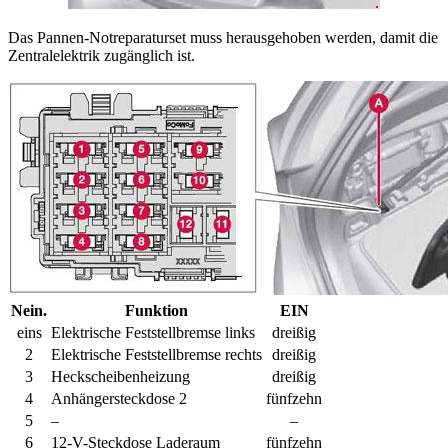
Das Pannen-Notreparaturset muss herausgehoben werden, damit die
Zentralelektrik zugänglich ist.
Nein.
Funktion
EIN
eins
Elektrische Feststellbremse links
dreißig
2
Elektrische Feststellbremse rechts
dreißig
3
Heckscheibenheizung
dreißig
4
Anhängersteckdose 2
fünfzehn
5
–
–
6
12-V-Steckdose Laderaum
fünfzehn