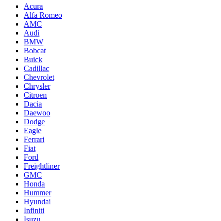
Acura
Alfa Romeo
AMC
Audi
BMW
Bobcat
Buick
Cadillac
Chevrolet
Chrysler
Citroen
Dacia
Daewoo
Dodge
Eagle
Ferrari
Fiat
Ford
Freightliner
GMC
Honda
Hummer
Hyundai
Infiniti
Isuzu