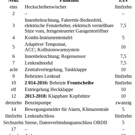
Nein.
Funktion
EIN
eins
Heckscheibenwischer
fünfzehn
2
–
–
Innenbeleuchtung, Fahrertür-Bedienfeld,
3
elektrische Fensterheber, elektrisch verstellbare
7,5
Sitze vorn, ferngesteuerter Garagentoröffner
4
Kombi-Instrumententafel
5
Adaptiver Tempomat,
5
10
ACC; Kollisionswarnsystem
6
Innenbeleuchtung; Regensensor
7,5
7
Lenkradmodul
7,5
acht
Zentralverriegelung, Tankklappe
10
9
Beheiztes Lenkrad
fünfzehn
10
2
014-2016:
Beheizte
Frontscheibe
fünfzehn
elf
Entriegelung Heckklappe
10
12
2013-2018:
Klappbare Kopfstütze
10
dreizehn
Benzinpumpe
zwanzig
14
Bewegungsmelder für Alarm, Klimazentrale
5
fünfzehn
Lenkradschloss
fünfzehn
Sechszehn
Sirene, Datenverbindungsanschluss OBDII
5
17
–
–