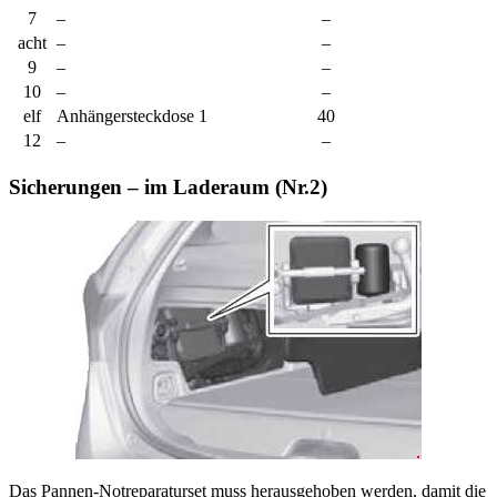
7
–
–
acht
–
–
9
–
–
10
–
–
elf
Anhängersteckdose 1
40
12
–
–
Sicherungen – im Laderaum (Nr.2)
Das Pannen-Notreparaturset muss herausgehoben werden, damit die