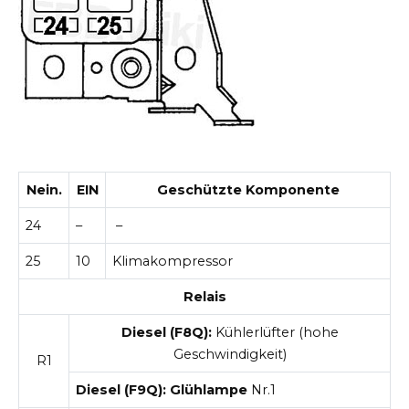
Nein.
EIN
Geschützte Komponente
24
–
–
25
10
Klimakompressor
Relais
Diesel (F8Q):
Kühlerlüfter (hohe
Geschwindigkeit)
R1
Diesel (F9Q): Glühlampe
Nr.1