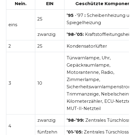
Nein.
EIN
Geschützte Komponent
’95
-’97
:
Scheibenheizung un
25
Spiegelheizung
eins
zwanzig
’98-’05:
Kraftstoffleitungsheiz
2
25
Kondensatorlüfter
Türwarnlampe, Uhr,
Gepäckraumlampe,
Motorantenne, Radio,
Zimmerlampe,
3
10
Sicherheitswarnlampenstromkr
Trimmanzeige, Nebelscheinwer
Kilometerzähler, ECU-Netzteil
MUT-II-Netzteil
zwanzig
’98-’99:
Zentrales Türschloss
4
fünfzehn
’01-’05:
Zentrales Türschloss