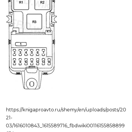
https://knigaproavto.ru/shemy/en/uploads/posts/20
21-
03/1616010843_1615589716_fbdwiki00116155858899