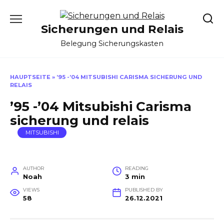
Skip
to
Sicherungen und Relais
content
Belegung Sicherungskasten
HAUPTSEITE
»
’95 -’04 MITSUBISHI CARISMA SICHERUNG UND
RELAIS
’95 -’04 Mitsubishi Carisma
sicherung und relais
MITSUBISHI
AUTHOR
READING
Noah
3 min
VIEWS
PUBLISHED BY
58
26.12.2021