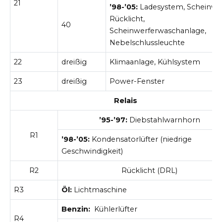
21
’98-’05:
Ladesystem, Scheinwer
Rücklicht,
40
Scheinwerferwaschanlage,
Nebelschlussleuchte
22
dreißig
Klimaanlage, Kühlsystem
23
dreißig
Power-Fenster
Relais
’95-’97:
Diebstahlwarnhorn
R1
’98-’05:
Kondensatorlüfter (niedrige
Geschwindigkeit)
R2
Rücklicht (DRL)
R3
Öl:
Lichtmaschine
Benzin:
Kühlerlüfter
R4