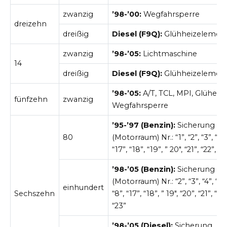
zwanzig
’98-’00:
Wegfahrsperre
dreizehn
dreißig
Diesel (F9Q):
Glühheizelemen
zwanzig
’98-’05:
Lichtmaschine
14
dreißig
Diesel (F9Q):
Glühheizelemen
’98-’05:
A/T, TCL, MPI, Glühen,
fünfzehn
zwanzig
Wegfahrsperre
’95-’97 (Benzin):
Sicherung
80
(Motorraum) Nr.: “1”, “2”, “3”, “7”,
“17”, “18”, “19”, ” 20″, “21”, “22”, “2
’98-’05 (Benzin):
Sicherung
(Motorraum) Nr.: “2”, “3”, “4”, “6”,
einhundert
Sechszehn
“8”, “17”, “18”, ” 19″, “20”, “21”, “22”
“23”
’98-’05 (Diesel):
Sicherung