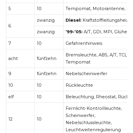
5
10
Tempomat, Motorantenne, Ra
zwanzig
Diesel:
Kraftstoffleitungsheizu
6
zwanzig
’99-’05:
A/T, GDI, MPI, Glühen
7
10
Gefahrenhinweis
Bremsleuchte, ABS, A/T, TCL,
acht
fünfzehn
Tempomat
9
fünfzehn
Nebelscheinwerfer
10
10
Rückleuchte
elf
10
Beleuchtung, Rheostat, Rückli
Fernlicht-Kontrollleuchte,
Scheinwerfer,
12
10
Nebelschlussleuchte,
Leuchtweitenregulierung