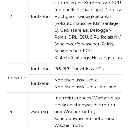
automatische Kompressor-ECU
(manuelle Klimaanlage), Gebläse-
12
fünfzehn
Hochgeschwindigkeitsrelais
(vollautomatische Klimaanlage)
C), Gebläserelais, Defogger-
Relais, DRL-ECU, DRL-Relais Nr.1,
Scheinwerferwascher-Relais,
Schiebedach-ECU,
Kraftstoffleitungs-Heizungsrelais
fünfzehn
’95-’97:
Türschloss-ECU
dreizehn
Nebelschlussleuchte,
fünfzehn
Nebelschlussleuchte-Anzeige
Intermittierendes Wischerrelais,
Heckscheibenwaschermotor
14
zwanzig
und Wischermotor,
Scheibenwaschermotor und
Wischermotor