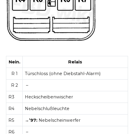
Nein.
Relais
R
1
Türschloss (ohne Diebstahl-Alarm)
R
2
–
R3
Heckscheibenwischer
R4
Nebelschlußleuchte
R5
→’97:
Nebelscheinwerfer
R6
–