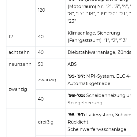
(Motorraum) Nr.: “2”, “3”, “4”, “6”,
120
“8”, “17”, “18”, ” 19″, “20”, “21”, “22”
“23”
Klimaanlage, Sicherung
17
40
(Fahrgastraum): “1”, “2”, “13”
achtzehn
40
Diebstahlwarnanlage, Zündsch
neunzehn
50
ABS
’95-’97:
MPI-System, ELC 4-Ga
zwanzig
Automatikgetriebe
zwanzig
’98-’05:
Scheibenheizung und
40
Spiegelheizung
’95-’97:
Ladesystem, Scheinwer
dreißig
Rücklicht,
Scheinwerferwaschanlage