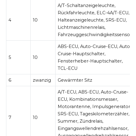
A/T-Schaltanzeigeleuchte,
Rückfahrleuchte, ELC-4A/T-ECU,
4
10
Halteanzeigeleuchte, SRS-ECU,
Lichtmaschinenrelais,
Fahrzeuggeschwindigkeitssensor
ABS-ECU, Auto-Cruise-ECU, Auto-
Cruise-Hauptschalter,
5
10
Fensterheber-Hauptschalter,
TCL-ECU
6
zwanzig
Gewärmter Sitz
A/T-ECU, ABS-ECU, Auto-Cruise-
ECU, Kombinationsmesser,
Motorantenne, Impulsgenerator,
SRS-ECU, Tageskilometerzähler,
7
10
Summer, Zündrelais,
Eingangswellendrehzahlsensor,
Ausgangswellendrehzahlsensor,