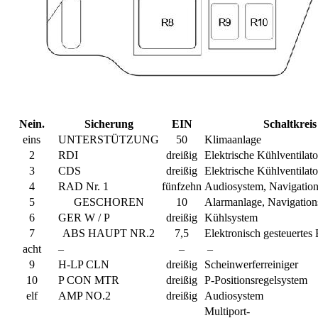
Nein.
Sicherung
EIN
Schaltkreis
eins
UNTERSTÜTZUNG
50
Klimaanlage
2
RDI
dreißig
Elektrische Kühlventilat
3
CDS
dreißig
Elektrische Kühlventilat
4
RAD Nr. 1
fünfzehn
Audiosystem, Navigatio
5
GESCHOREN
10
Alarmanlage, Navigation
6
GER W / P
dreißig
Kühlsystem
7
ABS HAUPT NR.2
7,5
Elektronisch gesteuertes
acht
–
–
–
9
H-LP CLN
dreißig
Scheinwerferreiniger
10
P CON MTR
dreißig
P-Positionsregelsystem
elf
AMP NO.2
dreißig
Audiosystem
Multiport-