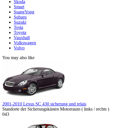
Skoda
Smart
SsangYong
Subaru
Suzuki
Tesla
Toyota
Vauxhall
Volkswagen
Volvo
You may also like
2001-2010 Lexus SC 430 sicherung und relais
Standorte der Sicherungskästen Motorraum ( links / rechts )
0
43