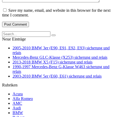
Save my name, email, and website in this browser for the next
time I comment.
Search
for:
Neue Einträge
2005-2010 BMW 3er (E90, E91, E92, E93) sicherung und
relais
Mercedes-Benz GLC-Klasse (X253) sicherung und relais
2013-2018 BMW X5 (F15) sicherung und relais
1990-1997 Mercedes-Benz G-Klasse W463 sicherung und
relais
2003-2010 BMW 5er (E60, E61) sicherung und relais
Rubriken
Acura
Alfa Romeo
AMC
Audi
BMW