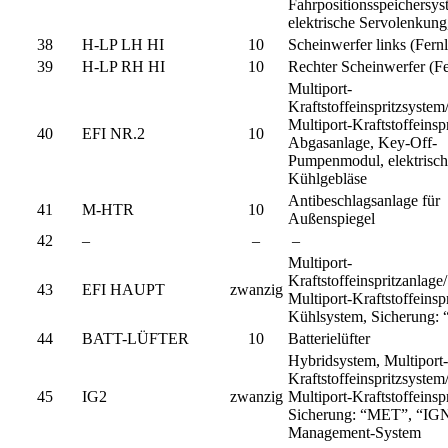
Fahrpositionsspeichersys
elektrische Servolenkung
38
H-LP LH HI
10
Scheinwerfer links (Fernl
39
H-LP RH HI
10
Rechter Scheinwerfer (Fe
Multiport-
Kraftstoffeinspritzsystem
Multiport-Kraftstoffeinsp
40
EFI NR.2
10
Abgasanlage, Key-Off-
Pumpenmodul, elektrisc
Kühlgebläse
Antibeschlagsanlage für
41
M-HTR
10
Außenspiegel
42
–
–
–
Multiport-
Kraftstoffeinspritzanlage
43
EFI HAUPT
zwanzig
Multiport-Kraftstoffeinsp
Kühlsystem, Sicherung:
44
BATT-LÜFTER
10
Batterielüfter
Hybridsystem, Multiport-
Kraftstoffeinspritzsystem
45
IG2
zwanzig
Multiport-Kraftstoffeinsp
Sicherung: “MET”, “IGN
Management-System