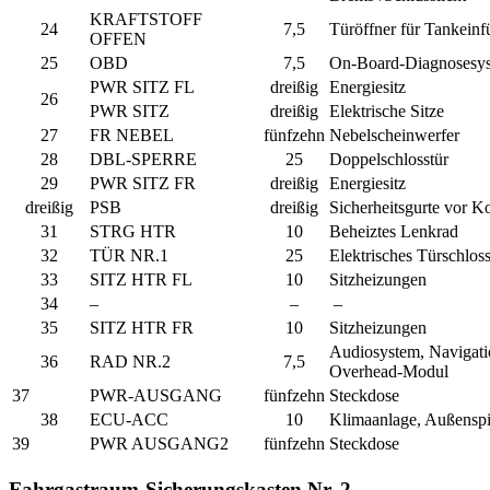
KRAFTSTOFF
24
7,5
Türöffner für Tankeinf
OFFEN
25
OBD
7,5
On-Board-Diagnosesy
PWR SITZ FL
dreißig
Energiesitz
26
PWR SITZ
dreißig
Elektrische Sitze
27
FR NEBEL
fünfzehn
Nebelscheinwerfer
28
DBL-SPERRE
25
Doppelschlosstür
29
PWR SITZ FR
dreißig
Energiesitz
dreißig
PSB
dreißig
Sicherheitsgurte vor Ko
31
STRG HTR
10
Beheiztes Lenkrad
32
TÜR NR.1
25
Elektrisches Türschlos
33
SITZ HTR FL
10
Sitzheizungen
34
–
–
–
35
SITZ HTR FR
10
Sitzheizungen
Audiosystem, Navigati
36
RAD NR.2
7,5
Overhead-Modul
37
PWR-AUSGANG
fünfzehn
Steckdose
38
ECU-ACC
10
Klimaanlage, Außenspi
39
PWR AUSGANG2
fünfzehn
Steckdose
Fahrgastraum-Sicherungskasten Nr. 2