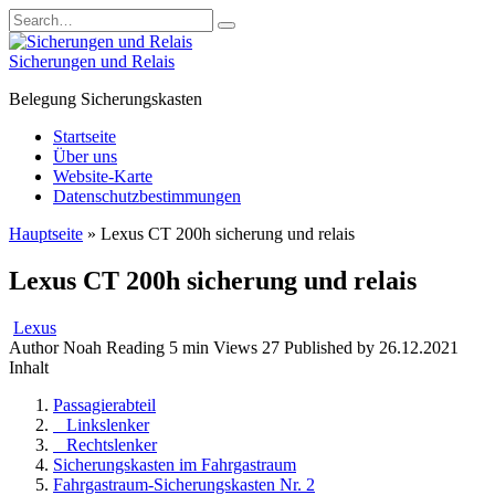
Skip
Search
to
for:
content
Sicherungen und Relais
Belegung Sicherungskasten
Startseite
Über uns
Website-Karte
Datenschutzbestimmungen
Hauptseite
»
Lexus CT 200h sicherung und relais
Lexus CT 200h sicherung und relais
Lexus
Author
Noah
Reading
5 min
Views
27
Published by
26.12.2021
Inhalt
Passagierabteil
Linkslenker
Rechtslenker
Sicherungskasten im Fahrgastraum
Fahrgastraum-Sicherungskasten Nr. 2