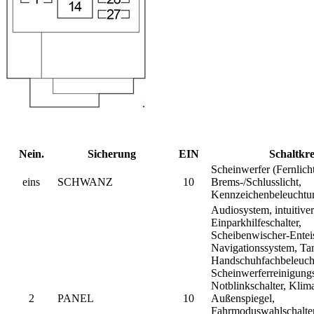
Nein.
Sicherung
EIN
Schaltkre
Scheinwerfer (Fernlicht
eins
SCHWANZ
10
Brems-/Schlusslicht,
Kennzeichenbeleuchtun
Audiosystem, intuitiver
Einparkhilfeschalter,
Scheibenwischer-Enteis
Navigationssystem, Ta
Handschuhfachbeleuch
Scheinwerferreinigungs
Notblinkschalter, Klim
2
PANEL
10
Außenspiegel,
Fahrmoduswahlschalter