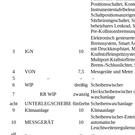
Positionsschalter, Kontr
Instrumententafelbeleu
Schaltpositionsanzeige
Sitzheizungsschalter, Sc
beheizbares Lenkrad, S
Pre-Kollisionsbremsun
Elektronisch gesteuerte
Bremssystem, Smart A
mit Druckknopfstart, M
3
IGN
10
Kraftstoffeinspritzsyst
Multiport-Kraftstoffein
Brems-/Schlusslichter
4
VON
7,5
Messgeräte und Meter
5
–
–
–
6
WIP
dreißig
Scheibenwischer
Heckscheibenwischer u
7
RR WIP
zwanzig
waschanlage
acht
UNTERLEGSCHEIBE
fünfzehn
Scheibenwaschanlage
9
Klimaanlage
10
Klimaanlage
Scheibenwischer-Enteis
10
MESSGERÄT
10
automatische
Leuchtweitenregulieru
elf
–
–
–