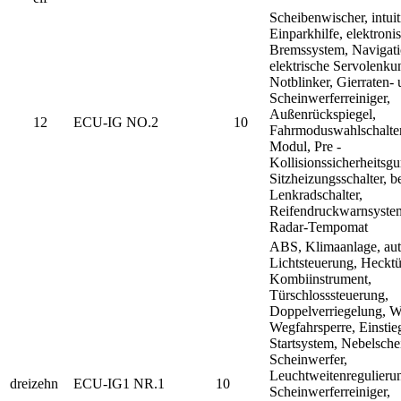
Scheibenwischer, intuit
Einparkhilfe, elektroni
Bremssystem, Navigati
elektrische Servolenkun
Notblinker, Gierraten-
Scheinwerferreiniger,
Außenrückspiegel,
12
ECU-IG NO.2
10
Fahrmoduswahlschalter
Modul, Pre -
Kollisionssicherheitsgu
Sitzheizungsschalter, b
Lenkradschalter,
Reifendruckwarnsyste
Radar-Tempomat
ABS, Klimaanlage, aut
Lichtsteuerung, Hecktü
Kombiinstrument,
Türschlosssteuerung,
Doppelverriegelung, W
Wegfahrsperre, Einstie
Startsystem, Nebelsche
Scheinwerfer,
Leuchtweitenregulieru
dreizehn
ECU-IG1 NR.1
10
Scheinwerferreiniger,