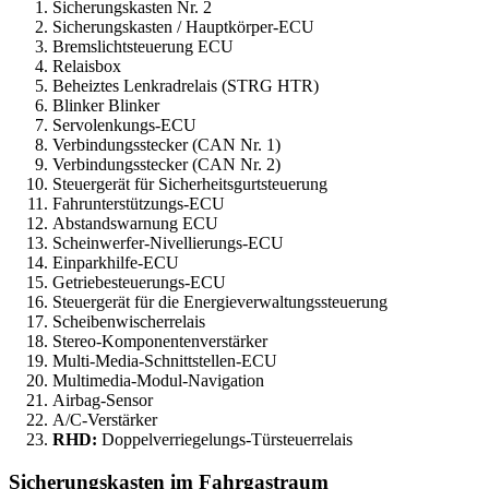
Sicherungskasten Nr. 2
Sicherungskasten / Hauptkörper-ECU
Bremslichtsteuerung ECU
Relaisbox
Beheiztes Lenkradrelais (STRG HTR)
Blinker Blinker
Servolenkungs-ECU
Verbindungsstecker (CAN Nr. 1)
Verbindungsstecker (CAN Nr. 2)
Steuergerät für Sicherheitsgurtsteuerung
Fahrunterstützungs-ECU
Abstandswarnung ECU
Scheinwerfer-Nivellierungs-ECU
Einparkhilfe-ECU
Getriebesteuerungs-ECU
Steuergerät für die Energieverwaltungssteuerung
Scheibenwischerrelais
Stereo-Komponentenverstärker
Multi-Media-Schnittstellen-ECU
Multimedia-Modul-Navigation
Airbag-Sensor
A/C-Verstärker
RHD:
Doppelverriegelungs-Türsteuerrelais
Sicherungskasten im Fahrgastraum