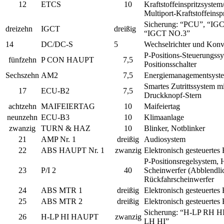
12
ETCS
10
Kraftstoffeinspritzsystem
Multiport-Kraftstoffeinsp
Sicherung: “PCU”, “IG
dreizehn
IGCT
dreißig
“IGCT NO.3”
14
DC/DC-S
5
Wechselrichter und Konv
P-Positions-Steuerungssy
fünfzehn
P CON HAUPT
7,5
Positionsschalter
Sechszehn
AM2
7,5
Energiemanagementsyst
Smartes Zutrittssystem mi
17
ECU-B2
7,5
Druckknopf-Stern
achtzehn
MAIFEIERTAG
10
Maifeiertag
neunzehn
ECU-B3
10
Klimaanlage
zwanzig
TURN & HAZ
10
Blinker, Notblinker
21
AMP Nr. 1
dreißig
Audiosystem
22
ABS HAUPT Nr. 1
zwanzig
Elektronisch gesteuertes
P-Positionsregelsystem, 
23
P/I 2
40
Scheinwerfer (Abblendlic
Rückfahrscheinwerfer
24
ABS MTR 1
dreißig
Elektronisch gesteuertes
25
ABS MTR 2
dreißig
Elektronisch gesteuertes
Sicherung: “H-LP RH H
26
H-LP HI HAUPT
zwanzig
LH HI”