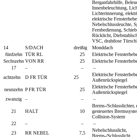
Berganfahrhilfe, Beleu
Innenbeleuchtung, Lich
Lichterinnerung, elektri
elektrische Fensterhebe
Nebelschlussleuchte, S
Fernbedienung, Schieb
Rücklicht, Diebstahlsc
VSC, drahtlose Türsch
14
S/DACH
dreißig
Monddach
fünfzehn
TÜR RL
25
Elektrische Fensterheb
Sechszehn
VON RR
25
Elektrische Fensterheb
17
–
–
–
Elektrische Fensterhebe
achtzehn
D FR TÜR
25
Außenrückspiegel
Elektrische Fensterhebe
neunzehn
P FR TÜR
25
Außenrückspiegel
zwanzig
–
–
–
Brems-/Schlusslichter, 
21
HALT
10
gesteuertes Bremssyste
Collision-System
22
–
–
–
Nebelschlusslicht,
23
RR NEBEL
7,5
Brems-/Schlusslicht