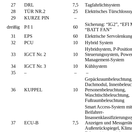
27
DRL
7,5
Tagfahrlichtsystem
28
TÜR NR.2
25
Elektrisches Türschlosss
29
KURZE PIN
–
Sicherung: “IG2”, “EFI
dreißig
P/I 1
60
“BATT FAN”
31
EPS
60
Elektrische Servolenkun
32
PCU
10
Hybrid System
Hybridsystem, P-Position
33
IGCT Nr. 2
10
Steuerungssystem, Powe
Management-System
34
IGCT Nr. 3
10
Kühlsystem
35
–
–
–
Gepäckraumbeleuchtung
Dachmodul, Innenbeleuc
36
KUPPEL
10
Personenbeleuchtung,
Waschtischbeleuchtung,
Fußraumbeleuchtung
Smart Access-System mit 
Beifahrer-
Insassenklassifizierungss
37
ECU-B
7,5
Anzeigen und Messgerät
Außenrückspiegel, Klima