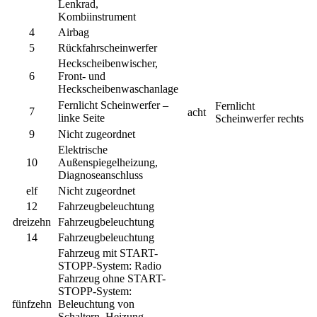
Lenkrad,
Kombiinstrument
4
Airbag
5
Rückfahrscheinwerfer
Heckscheibenwischer,
6
Front- und
Heckscheibenwaschanlage
Fernlicht Scheinwerfer –
Fernlicht
7
acht
linke Seite
Scheinwerfer rechts
9
Nicht zugeordnet
Elektrische
10
Außenspiegelheizung,
Diagnoseanschluss
elf
Nicht zugeordnet
12
Fahrzeugbeleuchtung
dreizehn
Fahrzeugbeleuchtung
14
Fahrzeugbeleuchtung
Fahrzeug mit START-
STOPP-System: Radio
Fahrzeug ohne START-
STOPP-System:
fünfzehn
Beleuchtung von
Schaltern, Heizung,