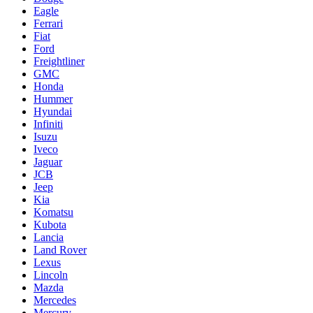
Eagle
Ferrari
Fiat
Ford
Freightliner
GMC
Honda
Hummer
Hyundai
Infiniti
Isuzu
Iveco
Jaguar
JCB
Jeep
Kia
Komatsu
Kubota
Lancia
Land Rover
Lexus
Lincoln
Mazda
Mercedes
Mercury