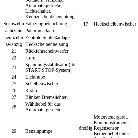
Automatikgetriebe,
Lichtschalter,
Kennzeichenbeleuchtung
Sechszehn
Fahrzeugbeleuchtung
17
Heckscheibenwischer
achtzehn
Panoramadach
neunzehn
Zentrale Schließanlage
zwanzig
Heckscheibenheizung
21
Rückfahrscheinwerfer
22
Horn
Spannungsstabilisator (für
23
START-STOP-System)
24
Lichthupe
25
Scheibenwischer
26
Radio
27
Blinker, Bremslichter
Wählhebel für das
28
Automatikgetriebe
Motorsteuergerät,
Kombiinstrument,
dreißig
Regensensor,
29
Benzinpumpe
Bedienhebel unter