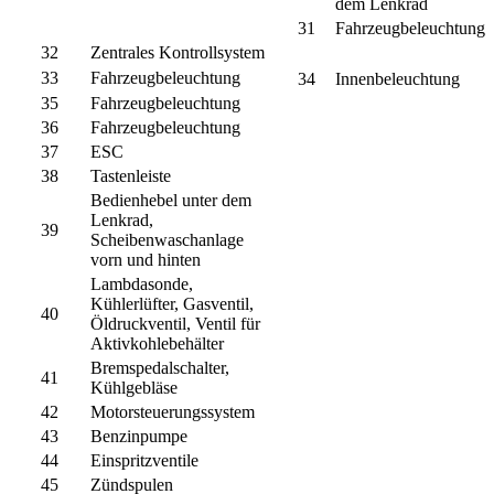
dem Lenkrad
31
Fahrzeugbeleuchtung
32
Zentrales Kontrollsystem
33
Fahrzeugbeleuchtung
34
Innenbeleuchtung
35
Fahrzeugbeleuchtung
36
Fahrzeugbeleuchtung
37
ESC
38
Tastenleiste
Bedienhebel unter dem
Lenkrad,
39
Scheibenwaschanlage
vorn und hinten
Lambdasonde,
Kühlerlüfter, Gasventil,
40
Öldruckventil, Ventil für
Aktivkohlebehälter
Bremspedalschalter,
41
Kühlgebläse
42
Motorsteuerungssystem
43
Benzinpumpe
44
Einspritzventile
45
Zündspulen