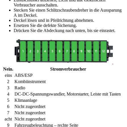
Verbraucher ausschalten.
Stecken Sie einen Schlitzschraubendreher in die Aussparung
A im Deckel.
Deckel lösen und in Pfeilrichtung abnehmen.
Ersetzen Sie die defekte Sicherung.
Drücken Sie die Abdeckung nach unten, bis sie einrastet.
Nein.
Stromverbraucher
eins
ABS/ESP
2
Kombiinstrument
3
Radio
4
DC-DC-Spannungswandler, Motorstarter, Leiste mit Tasten
5
Klimaanlage
6
Nicht zugeordnet
7
Nicht zugeordnet
acht
Nicht zugeordnet
9
Fahrzeugbeleuchtung – rechte Seite