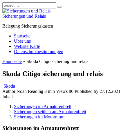
Skip
Search
to
for:
content
Sicherungen und Relais
Belegung Sicherungskasten
Startseite
Über uns
Website-Karte
Datenschutzbestimmungen
Hauptseite
»
Skoda Citigo sicherung und relais
Skoda Citigo sicherung und relais
Skoda
Author
Noah
Reading
3 min
Views
86
Published by
27.12.2021
Inhalt
Sicherungen im Armaturenbrett
Sicherungen seitlich am Armaturenbrett
Sicherungen im Motorraum
Sicherungen im Armaturenbrett