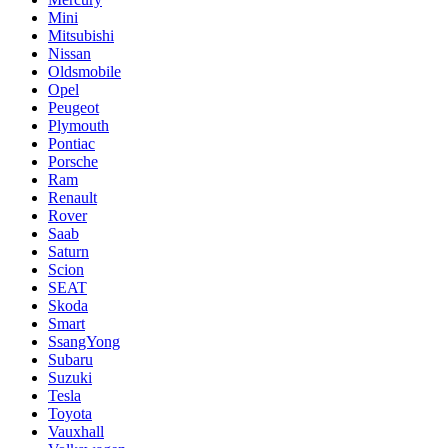
Mini
Mitsubishi
Nissan
Oldsmobile
Opel
Peugeot
Plymouth
Pontiac
Porsche
Ram
Renault
Rover
Saab
Saturn
Scion
SEAT
Skoda
Smart
SsangYong
Subaru
Suzuki
Tesla
Toyota
Vauxhall