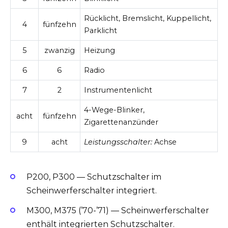
Rücklicht, Bremslicht, Kuppellicht,
4
fünfzehn
Parklicht
5
zwanzig
Heizung
6
6
Radio
7
2
Instrumentenlicht
4-Wege-Blinker,
acht
fünfzehn
Zigarettenanzünder
9
acht
Leistungsschalter:
Achse
P200, P300 — Schutzschalter im
Scheinwerferschalter integriert.
M300, M375 (’70-’71) — Scheinwerferschalter
enthält integrierten Schutzschalter.