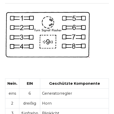
Nein.
EIN
Geschützte Komponente
eins
6
Generatorregler
2
dreißig
Horn
3
fünfzehn
Blinklicht