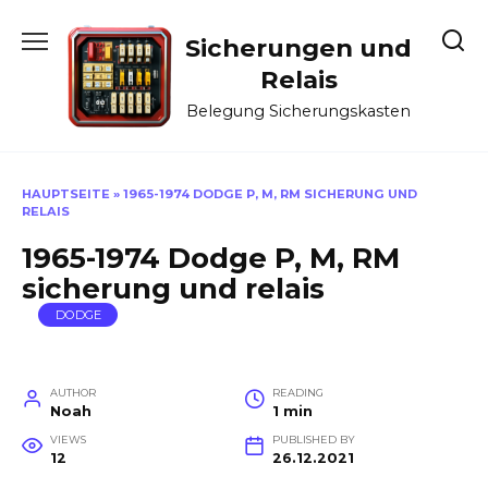
Skip
to
Sicherungen und
content
Relais
Belegung Sicherungskasten
HAUPTSEITE
»
1965-1974 DODGE P, M, RM SICHERUNG UND
RELAIS
1965-1974 Dodge P, M, RM
sicherung und relais
DODGE
AUTHOR
READING
Noah
1 min
VIEWS
PUBLISHED BY
12
26.12.2021