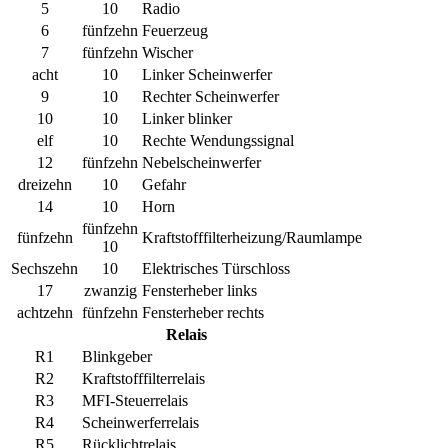
5
10
Radio
6
fünfzehn
Feuerzeug
7
fünfzehn
Wischer
acht
10
Linker Scheinwerfer
9
10
Rechter Scheinwerfer
10
10
Linker blinker
elf
10
Rechte Wendungssignal
12
fünfzehn
Nebelscheinwerfer
dreizehn
10
Gefahr
14
10
Horn
fünfzehn
fünfzehn
Kraftstofffilterheizung/Raumlampe
10
Sechszehn
10
Elektrisches Türschloss
17
zwanzig
Fensterheber links
achtzehn
fünfzehn
Fensterheber rechts
Relais
R1
Blinkgeber
R2
Kraftstofffilterrelais
R3
MFI-Steuerrelais
R4
Scheinwerferrelais
R5
Rücklichtrelais