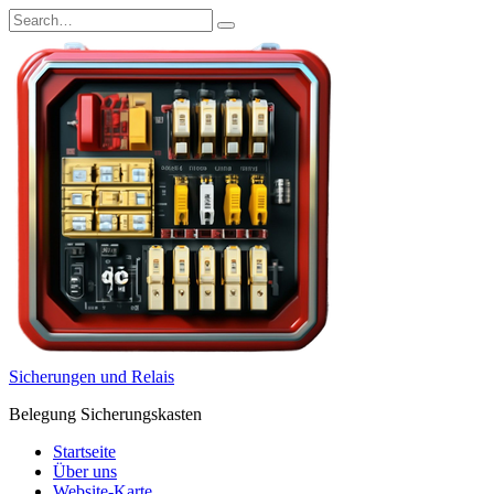
Skip
Search
to
for:
content
Sicherungen und Relais
Belegung Sicherungskasten
Startseite
Über uns
Website-Karte