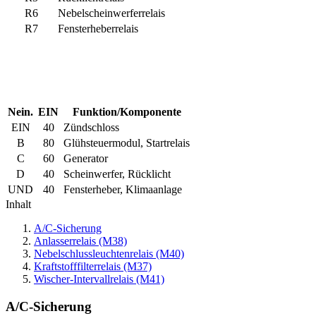
R6
Nebelscheinwerferrelais
R7
Fensterheberrelais
Nein.
EIN
Funktion/Komponente
EIN
40
Zündschloss
B
80
Glühsteuermodul, Startrelais
C
60
Generator
D
40
Scheinwerfer, Rücklicht
UND
40
Fensterheber, Klimaanlage
Inhalt
A/C-Sicherung
Anlasserrelais (M38)
Nebelschlussleuchtenrelais (M40)
Kraftstofffilterrelais (M37)
Wischer-Intervallrelais (M41)
A/C-Sicherung