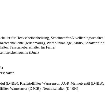
chalter für Heckscheibenheizung, Scheinwerfer-Nivellierungsschalter, b
nnzeichenleuchte (serienmäßig), Warnblinkanlage, Audio, Schalter für 
lter, Fensterheberschalter für Fahrer
ennzeichenleuchte (Dual)
B)
rschalter
modul (D4BB). Kraftstofffilter-Warnsensor. AGR-Magnetventil (D4BB)
ffilter-Warnsensor (D4CB). Neutralschalter (D4BH)