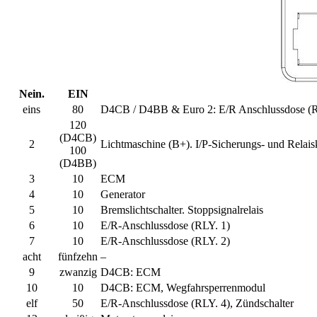
Nein.
EIN
eins
80
D4CB / D4BB & Euro 2: E/R Anschlussdose (R
120
(D4CB)
2
Lichtmaschine (B+). I/P-Sicherungs- und Relais
100
(D4BB)
3
10
ECM
4
10
Generator
5
10
Bremslichtschalter. Stoppsignalrelais
6
10
E/R-Anschlussdose (RLY. 1)
7
10
E/R-Anschlussdose (RLY. 2)
acht
fünfzehn
–
9
zwanzig
D4CB: ECM
10
10
D4CB: ECM, Wegfahrsperrenmodul
elf
50
E/R-Anschlussdose (RLY. 4), Zündschalter