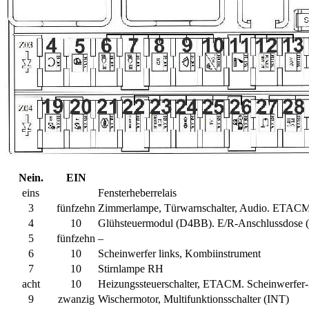
Nein.
EIN
eins
Fensterheberrelais
3
fünfzehn
Zimmerlampe, Türwarnschalter, Audio. ETACM,
4
10
Glühsteuermodul (D4BB). E/R-Anschlussdose 
5
fünfzehn
–
6
10
Scheinwerfer links, Kombiinstrument
7
10
Stirnlampe RH
acht
10
Heizungssteuerschalter, ETACM. Scheinwerfer-N
9
zwanzig
Wischermotor, Multifunktionsschalter (INT)