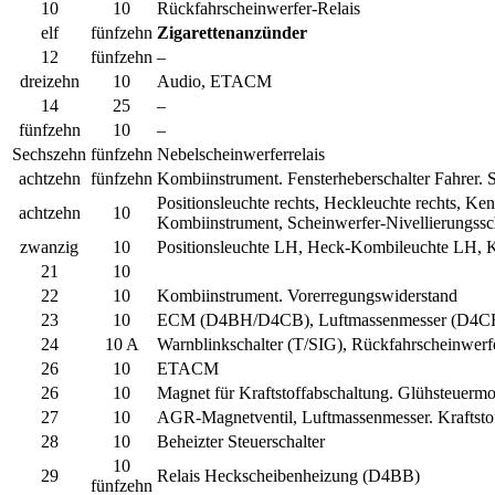
10
10
Rückfahrscheinwerfer-Relais
elf
fünfzehn
Zigarettenanzünder
12
fünfzehn
–
dreizehn
10
Audio, ETACM
14
25
–
fünfzehn
10
–
Sechszehn
fünfzehn
Nebelscheinwerferrelais
achtzehn
fünfzehn
Kombiinstrument. Fensterheberschalter Fahrer. S
Positionsleuchte rechts, Heckleuchte rechts, Ke
achtzehn
10
Kombiinstrument, Scheinwerfer-Nivellierungsscha
zwanzig
10
Positionsleuchte LH, Heck-Kombileuchte LH, K
21
10
22
10
Kombiinstrument. Vorerregungswiderstand
23
10
ECM (D4BH/D4CB), Luftmassenmesser (D4C
24
10 A
Warnblinkschalter (T/SIG), Rückfahrscheinwerfe
26
10
ETACM
26
10
Magnet für Kraftstoffabschaltung. Glühsteuer
27
10
AGR-Magnetventil, Luftmassenmesser. Kraftstof
28
10
Beheizter Steuerschalter
10
29
Relais Heckscheibenheizung (D4BB)
fünfzehn