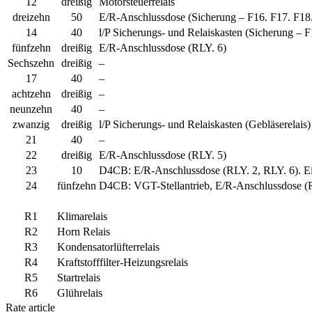
12
dreißig
Motorsteuerrelais
dreizehn
50
E/R-Anschlussdose (Sicherung – F16. F17. F18. 
14
40
l/P Sicherungs- und Relaiskasten (Sicherung – F1
fünfzehn
dreißig
E/R-Anschlussdose (RLY. 6)
Sechszehn
dreißig
–
17
40
–
achtzehn
dreißig
–
neunzehn
40
–
zwanzig
dreißig
l/P Sicherungs- und Relaiskasten (Gebläserelais)
21
40
–
22
dreißig
E/R-Anschlussdose (RLY. 5)
23
10
D4CB: E/R-Anschlussdose (RLY. 2, RLY. 6). Einl
24
fünfzehn
D4CB: VGT-Stellantrieb, E/R-Anschlussdose (
R1
Klimarelais
R2
Horn Relais
R3
Kondensatorlüfterrelais
R4
Kraftstofffilter-Heizungsrelais
R5
Startrelais
R6
Glührelais
Rate article