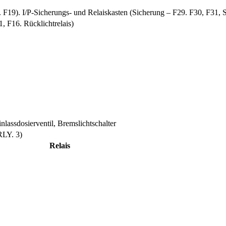
F19). I/P-Sicherungs- und Relaiskasten (Sicherung – F29. F30, F31, 
, F16. Rücklichtrelais)
assdosierventil, Bremslichtschalter
RLY. 3)
Relais