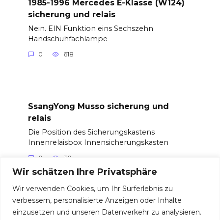
1985-1996 Mercedes E-Klasse (W124)
sicherung und relais
Nein. EIN Funktion eins Sechszehn
Handschuhfachlampe
0
618
SsangYong Musso sicherung und
relais
Die Position des Sicherungskastens
Innenrelaisbox Innensicherungskasten
0
30
Wir schätzen Ihre Privatsphäre
Wir verwenden Cookies, um Ihr Surferlebnis zu
verbessern, personalisierte Anzeigen oder Inhalte
einzusetzen und unseren Datenverkehr zu analysieren.
© 2026 Sicherungen und Relais