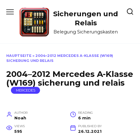
Skip
to
Sicherungen und
content
Relais
Belegung Sicherungskasten
HAUPTSEITE
»
2004–2012 MERCEDES A-KLASSE (W169)
SICHERUNG UND RELAIS
2004–2012 Mercedes A-Klasse
(W169) sicherung und relais
MERCEDES
AUTHOR
READING
Noah
6 min
VIEWS
PUBLISHED BY
595
26.12.2021