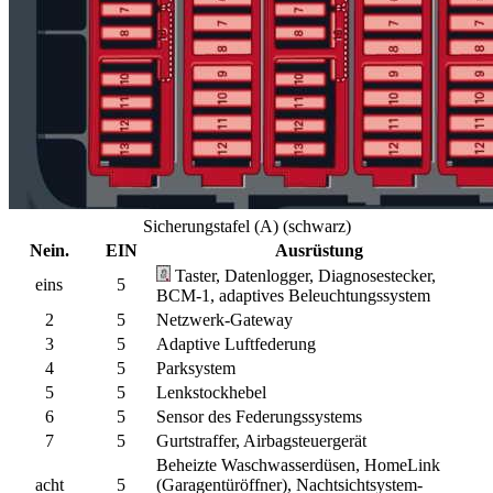
Sicherungstafel (A) (schwarz)
Nein.
EIN
Ausrüstung
Taster, Datenlogger, Diagnosestecker,
eins
5
BCM-1, adaptives Beleuchtungssystem
2
5
Netzwerk-Gateway
3
5
Adaptive Luftfederung
4
5
Parksystem
5
5
Lenkstockhebel
6
5
Sensor des Federungssystems
7
5
Gurtstraffer, Airbagsteuergerät
Beheizte Waschwasserdüsen, HomeLink
acht
5
(Garagentüröffner), Nachtsichtsystem-