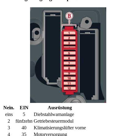
Nein.
EIN
Ausrüstung
eins
5
Diebstahlwarnanlage
2
fünfzehn
Getriebesteuermodul
3
40
Klimatisierungslüfter vorne
4
35
Motorversorgung