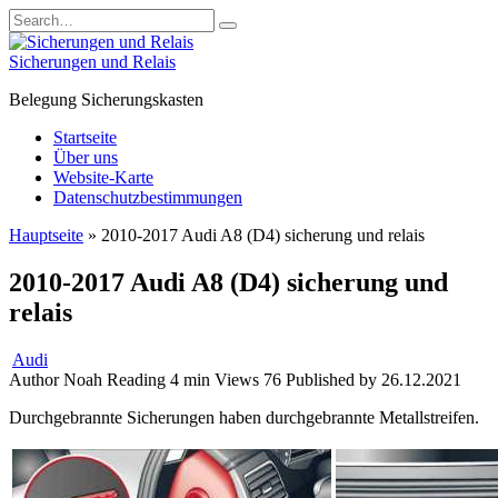
Skip
Search
to
for:
content
Sicherungen und Relais
Belegung Sicherungskasten
Startseite
Über uns
Website-Karte
Datenschutzbestimmungen
Hauptseite
»
2010-2017 Audi A8 (D4) sicherung und relais
2010-2017 Audi A8 (D4) sicherung und
relais
Audi
Author
Noah
Reading
4 min
Views
76
Published by
26.12.2021
Durchgebrannte Sicherungen haben durchgebrannte Metallstreifen.