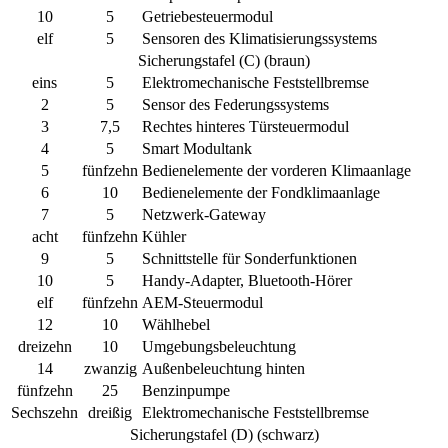
10
5
Getriebesteuermodul
elf
5
Sensoren des Klimatisierungssystems
Sicherungstafel (C) (braun)
eins
5
Elektromechanische Feststellbremse
2
5
Sensor des Federungssystems
3
7,5
Rechtes hinteres Türsteuermodul
4
5
Smart Modultank
5
fünfzehn
Bedienelemente der vorderen Klimaanlage
6
10
Bedienelemente der Fondklimaanlage
7
5
Netzwerk-Gateway
acht
fünfzehn
Kühler
9
5
Schnittstelle für Sonderfunktionen
10
5
Handy-Adapter, Bluetooth-Hörer
elf
fünfzehn
AEM-Steuermodul
12
10
Wählhebel
dreizehn
10
Umgebungsbeleuchtung
14
zwanzig
Außenbeleuchtung hinten
fünfzehn
25
Benzinpumpe
Sechszehn
dreißig
Elektromechanische Feststellbremse
Sicherungstafel (D) (schwarz)