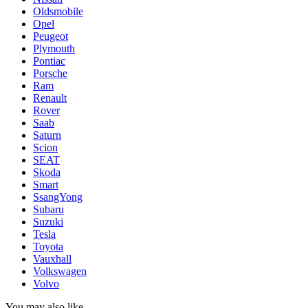
Oldsmobile
Opel
Peugeot
Plymouth
Pontiac
Porsche
Ram
Renault
Rover
Saab
Saturn
Scion
SEAT
Skoda
Smart
SsangYong
Subaru
Suzuki
Tesla
Toyota
Vauxhall
Volkswagen
Volvo
You may also like