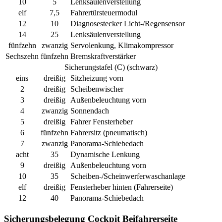
10
5
Lenksäulenverstellung
elf
7,5
Fahrertürsteuermodul
12
10
Diagnosestecker Licht-/Regensensor
14
25
Lenksäulenverstellung
fünfzehn
zwanzig
Servolenkung, Klimakompressor
Sechszehn
fünfzehn
Bremskraftverstärker
Sicherungstafel (C) (schwarz)
eins
dreißig
Sitzheizung vorn
2
dreißig
Scheibenwischer
3
dreißig
Außenbeleuchtung vorn
4
zwanzig
Sonnendach
5
dreißig
Fahrer Fensterheber
6
fünfzehn
Fahrersitz (pneumatisch)
7
zwanzig
Panorama-Schiebedach
acht
35
Dynamische Lenkung
9
dreißig
Außenbeleuchtung vorn
10
35
Scheiben-/Scheinwerferwaschanlage
elf
dreißig
Fensterheber hinten (Fahrerseite)
12
40
Panorama-Schiebedach
Sicherungsbelegung Cockpit Beifahrerseite