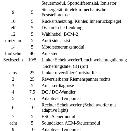
Steuermodul, Sportdifferenzial, Ionisator
Steuergerät für elektromechanische
9
5
Feststellbremse
10
5
Rücksitzheizung, Kühler, Innenrückspiegel
elf
5
Dynamische Lenkung
12
5
Wählhebel, BCM-2
dreizehn
5
Audi side assist
14
5
Motorsteuerungsmodul
fünfzehn
40
Anlasser
Sechszehn
10/5
Linker Scheinwerfer/Leuchtweitenregulierung
Sicherungstafel (B) (rot)
eins
25
Linker reversibler Gurtstraffer
2
25
Reversierbarer Riemenspanner rechts
3
5
Anlasserdiagnose
4
7,5
DC / DC-Wandler
5
7,5
Adaptiver Tempomat
Rechter Scheinwerfer (Scheinwerfer mit
6
10
adaptive light)
7
5
ESC-Steuermodul
acht
5
Soundaktor, AEM-Steuermodul
9
10
Adaptiver Tempomat