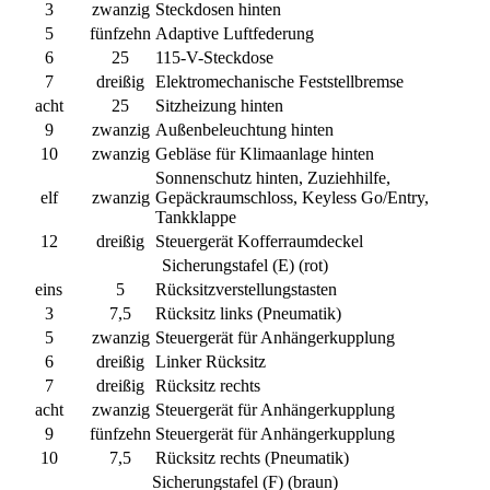
3
zwanzig
Steckdosen hinten
5
fünfzehn
Adaptive Luftfederung
6
25
115-V-Steckdose
7
dreißig
Elektromechanische Feststellbremse
acht
25
Sitzheizung hinten
9
zwanzig
Außenbeleuchtung hinten
10
zwanzig
Gebläse für Klimaanlage hinten
Sonnenschutz hinten, Zuziehhilfe,
elf
zwanzig
Gepäckraumschloss, Keyless Go/Entry,
Tankklappe
12
dreißig
Steuergerät Kofferraumdeckel
Sicherungstafel (E) (rot)
eins
5
Rücksitzverstellungstasten
3
7,5
Rücksitz links (Pneumatik)
5
zwanzig
Steuergerät für Anhängerkupplung
6
dreißig
Linker Rücksitz
7
dreißig
Rücksitz rechts
acht
zwanzig
Steuergerät für Anhängerkupplung
9
fünfzehn
Steuergerät für Anhängerkupplung
10
7,5
Rücksitz rechts (Pneumatik)
Sicherungstafel (F) (braun)