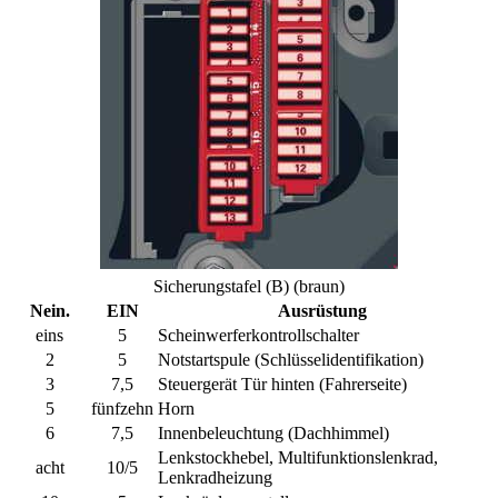
Sicherungstafel (B) (braun)
Nein.
EIN
Ausrüstung
eins
5
Scheinwerferkontrollschalter
2
5
Notstartspule (Schlüsselidentifikation)
3
7,5
Steuergerät Tür hinten (Fahrerseite)
5
fünfzehn
Horn
6
7,5
Innenbeleuchtung (Dachhimmel)
Lenkstockhebel, Multifunktionslenkrad,
acht
10/5
Lenkradheizung