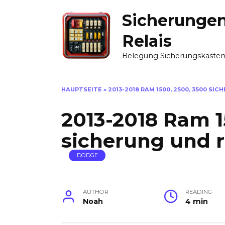
Skip
Sicherunge
to
content
Relais
Belegung Sicherungskaste
HAUPTSEITE
»
2013-2018 RAM 1500, 2500, 3500 SI
2013-2018 Ram 1
sicherung und r
DODGE
AUTHOR
READING
Noah
4 min