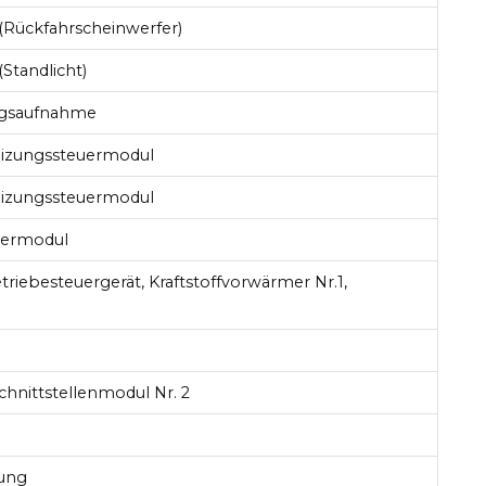
Rückfahrscheinwerfer)
Standlicht)
gsaufnahme
izungssteuermodul
izungssteuermodul
uermodul
triebesteuergerät, Kraftstoffvorwärmer Nr.1,
hnittstellenmodul Nr. 2
ung