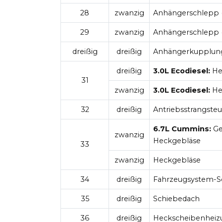
28
zwanzig
Anhängerschlepp (
29
zwanzig
Anhängerschlepp (
dreißig
dreißig
Anhängerkupplun
dreißig
3.0L Ecodiesel:
He
31
zwanzig
3.0L Ecodiesel:
He
32
dreißig
Antriebsstrangste
6.7L Cummins:
Ge
zwanzig
Heckgebläse
33
zwanzig
Heckgebläse
34
dreißig
Fahrzeugsystem-Sc
35
dreißig
Schiebedach
36
dreißig
Heckscheibenheiz