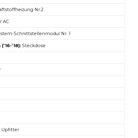
aftstoffheizung Nr.2
V AC
stem-Schnittstellenmodul Nr. 1
’16-’18):
Steckdose
r
)
 Upfitter