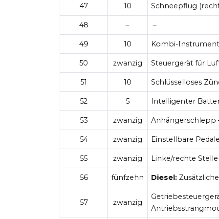
47
10
Schneepflug (recht
48
–
–
49
10
Kombi-Instrument
50
zwanzig
Steuergerät für Lu
51
10
Schlüsselloses Z
52
5
Intelligenter Batte
53
zwanzig
Anhängerschlepp –
54
zwanzig
Einstellbare Pedal
55
zwanzig
Linke/rechte Stelle
56
fünfzehn
Diesel:
Zusätzliche
Getriebesteuerger
57
zwanzig
Antriebsstrangmod