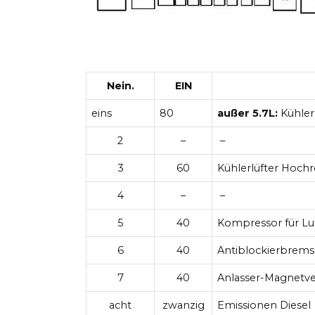
Nein.
EIN
eins
80
außer 5.7L:
Kühler
2
–
–
3
60
Kühlerlüfter Hochre
4
–
–
5
40
Kompressor für Lu
6
40
Antiblockierbrems
7
40
Anlasser-Magnetve
acht
zwanzig
Emissionen Diesel