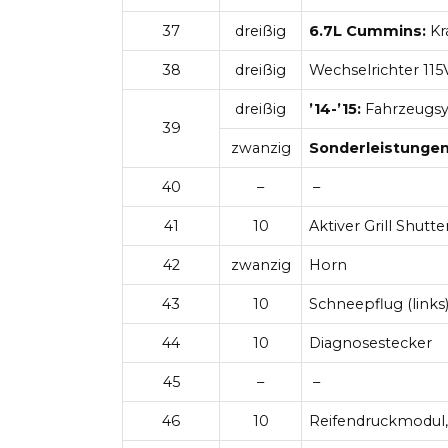
37
dreißig
6.7L Cummins:
Kr
38
dreißig
Wechselrichter 115
dreißig
’14-’15:
Fahrzeugsy
39
zwanzig
Sonderleistungen (
40
–
–
41
10
Aktiver Grill Shutte
42
zwanzig
Horn
43
10
Schneepflug (links
44
10
Diagnosestecker
45
–
–
46
10
Reifendruckmodul,