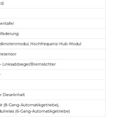
s)
entafel
ftfederung
ündknotenmodul, Hochfrequenz-Hub-Modul
riesensor
 Linksabbieger/Bremslichter
e
r Dieselinhalt
ät (8-Gang-Automatikgetriebe),
ulrelais (6-Gang-Automatikgetriebe)