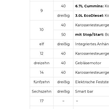
40
6.7L Cummins:
Kr
9
dreißig
3.0L EcoDiesel:
Kr
40
Karosseriesteuerge
10
50
mit Stop/Start:
Bo
elf
dreißig
Integriertes Anh
12
40
Karosseriesteuerg
dreizehn
40
Gebläsemotor
14
40
Karosseriesteuerge
fünfzehn
dreißig
Elektrische Festst
Sechszehn
dreißig
Smart bar
17
–
–