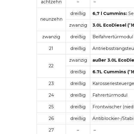
achtzehn
–
–
dreißig
6,7 l Cummins:
Sel
neunzehn
zwanzig
3.0L EcoDiesel (’16
zwanzig
dreißig
Beifahrertürmodul
21
dreißig
Antriebsstrangste
zwanzig
außer 3.0L EcoDie
22
dreißig
6.7L Cummins (’1
23
dreißig
Karosseriesteuerge
24
dreißig
Fahrertürmodul
25
dreißig
Frontwischer (nied
26
dreißig
Antiblockier-/Stabi
27
–
–