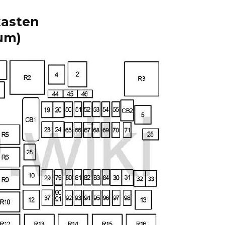
kasten
um)