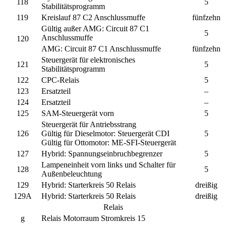
118
5
Stabilitätsprogramm
119
Kreislauf 87 C2 Anschlussmuffe
fünfzehn
Gültig außer AMG:
Circuit 87 C1
5
Anschlussmuffe
120
AMG:
Circuit 87 C1 Anschlussmuffe
fünfzehn
Steuergerät für elektronisches
121
5
Stabilitätsprogramm
122
CPC-Relais
5
123
Ersatzteil
–
124
Ersatzteil
–
125
SAM-Steuergerät vorn
5
Steuergerät für Antriebsstrang
126
Gültig für Dieselmotor:
Steuergerät CDI
5
Gültig für Ottomotor:
ME-SFI-Steuergerät
127
Hybrid:
Spannungseinbruchbegrenzer
5
Lampeneinheit vorn links und Schalter für
128
5
Außenbeleuchtung
129
Hybrid:
Starterkreis 50 Relais
dreißig
129A
Hybrid:
Starterkreis 50 Relais
dreißig
Relais
g
Relais Motorraum Stromkreis 15