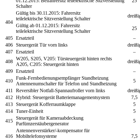
01.12.2015:
Beifahrersitz
teilelektrische
Sitzverstellung
25
Schalter
Gültig bis 30.11.2015: Fahrersitz
dreißi
teilelektrische
Sitzverstellung Schalter
404
Gültig ab 01.12.2015: Fahrersitz
25
teilelektrische
Sitzverstellung Schalter
405
Ersatzteil
–
406
Steuergerät Tür vorn links
dreißi
407
Ersatzteil
–
W205, S205, V205:
Türsteuergerät hinten rechts
408
dreißi
A205, C205:
Steuergerät hinten
409
Ersatzteil
–
Funk-Fernbedienungsempfänger Standheizung
410
5
Antennenumschalter für Telefon und Standheizung
411
Reversibler Notfall-Spannaufroller vorn links
dreißi
412
Hybrid:
Steuergerät Batteriemanagementsystem
7,5
413
Steuergerät Kofferraumklappe
5
414
Tuner-Einheit
5
Steuergerät für Kameraabdeckung
415
5
Parfümzerstäubergenerator
Antennenverstärker/-kompensator für
416
Mobiltelefonsysteme
7,5