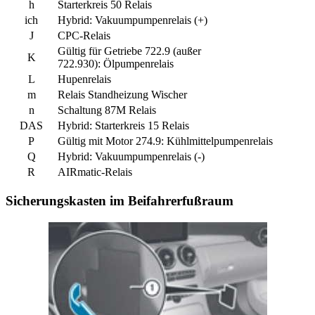
h
Starterkreis 50 Relais
ich
Hybrid:
Vakuumpumpenrelais (+)
J
CPC-Relais
Gültig für Getriebe 722.9 (außer
K
722.930):
Ölpumpenrelais
L
Hupenrelais
m
Relais Standheizung Wischer
n
Schaltung 87M Relais
DAS
Hybrid:
Starterkreis 15 Relais
P
Gültig mit Motor 274.9:
Kühlmittelpumpenrelais
Q
Hybrid:
Vakuumpumpenrelais (-)
R
AIRmatic-Relais
Sicherungskasten im Beifahrerfußraum