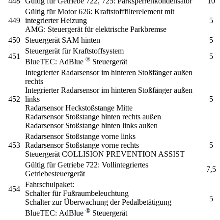
448
Gültig für Getriebe 722, 725:
Parksperrenkondensator
10
Gültig für Motor 626:
Kraftstofffilterelement mit
449
integrierter Heizung
5
AMG:
Steuergerät für elektrische Parkbremse
450
Steuergerät SAM hinten
5
Steuergerät für Kraftstoffsystem
451
5
®
BlueTEC:
AdBlue
Steuergerät
Integrierter Radarsensor im hinteren Stoßfänger außen
rechts
Integrierter Radarsensor im hinteren Stoßfänger außen
452
links
5
Radarsensor Heckstoßstange Mitte
Radarsensor Stoßstange hinten rechts außen
Radarsensor Stoßstange hinten links außen
Radarsensor Stoßstange vorne links
453
Radarsensor Stoßstange vorne rechts
5
Steuergerät COLLISION PREVENTION ASSIST
Gültig für Getriebe 722:
Vollintegriertes
7,5
Getriebesteuergerät
Fahrschulpaket:
454
Schalter für Fußraumbeleuchtung
5
Schalter zur Überwachung der Pedalbetätigung
®
BlueTEC:
AdBlue
Steuergerät