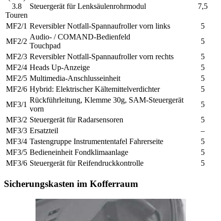
3.8
Steuergerät für Lenksäulenrohrmodul
7,5
Touren
MF2/1
Reversibler Notfall-Spannaufroller vorn links
5
Audio- / COMAND-Bedienfeld
MF2/2
5
Touchpad
MF2/3
Reversibler Notfall-Spannaufroller vorn rechts
5
MF2/4
Heads Up-Anzeige
5
MF2/5
Multimedia-Anschlusseinheit
5
MF2/6
Hybrid:
Elektrischer Kältemittelverdichter
5
Rückführleitung, Klemme 30g, SAM-Steuergerät
MF3/1
5
vorn
MF3/2
Steuergerät für Radarsensoren
5
MF3/3
Ersatzteil
–
MF3/4
Tastengruppe Instrumententafel Fahrerseite
5
MF3/5
Bedieneinheit Fondklimaanlage
5
MF3/6
Steuergerät für Reifendruckkontrolle
5
Sicherungskasten im Kofferraum