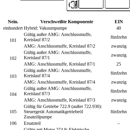
Nein.
Verschweißte Komponente
EIN
einhundert
Hybrid:
Vakuumpumpe
40
Gültig außer AMG:
Anschlussmuffe,
fünfzehn
Kreislauf 87/2
101
AMG:
Anschlussmuffe, Kreislauf 87/2
zwanzig
Gültig außer AMG:
Anschlussmuffe,
zwanzig
Kreislauf 87/1
102
AMG:
Anschlussmuffe, Kreislauf 87/1
25
Gültig außer AMG:
Anschlussmuffe,
fünfzehn
Kreislauf 87/4
103
AMG:
Anschlussmuffe, Kreislauf 87/4
zwanzig
Gültig außer AMG:
Anschlussmuffe,
fünfzehn
Kreislauf 87/3
104
AMG:
Anschlussmuffe, Kreislauf 87/3
zwanzig
Gültig für Getriebe 722.9 (außer 722.930):
105
Steuergerät
Automatikgetriebeöl
fünfzehn
Zusatzölpumpe
106
Ersatzteil
–
Gültig mit Motor 274.9:
Elektrische