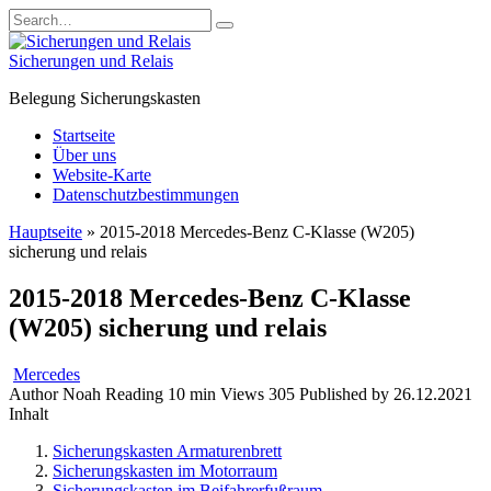
Skip
Search
to
for:
content
Sicherungen und Relais
Belegung Sicherungskasten
Startseite
Über uns
Website-Karte
Datenschutzbestimmungen
Hauptseite
»
2015-2018 Mercedes-Benz C-Klasse (W205)
sicherung und relais
2015-2018 Mercedes-Benz C-Klasse
(W205) sicherung und relais
Mercedes
Author
Noah
Reading
10 min
Views
305
Published by
26.12.2021
Inhalt
Sicherungskasten Armaturenbrett
Sicherungskasten im Motorraum
Sicherungskasten im Beifahrerfußraum