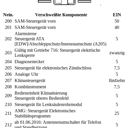
Nein.
Verschweißte Komponente
EIN
200
SAM-Steuergerät vorn
50
201
SAM-Steuergerät vorn
40
Alarmsirene
202
Steuergerät ATA
5
[EDW]/Abschleppschutz/Innenraumschutz (A205)
Gültig mit Getriebe 716:
Steuergerät elektrische
203
zwanzig
Lenksperre
204
Diagnosestecker
5
205
Steuergerät für elektronisches Zündschloss
7,5
206
Analoge Uhr
5
207
Klimasteuergerät
fünfzehn
208
Kombiinstrument
7,5
Bedieneinheit Klimatisierung
209
5
Steuergerät oberes Bedienfeld
210
Steuergerät für Lenksäulenrohrmodul
5
AMG:
Steuergerät Elektronisches
211
25
Stabilitätsprogramm
ab 01.06.2016:
Antennenumschalter für Telefon
212
5
und Standheizung