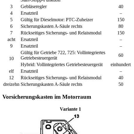
3
Gebläseregler
40
4
Ersatzteil
–
5
Gültig für Dieselmotor:
PTC-Zuheizer
150
6
Sicherungskasten A-Säule rechts
80
7
Rückseitiges Sicherungs- und Relaismodul
150
acht
Ersatzteil
–
9
Ersatzteil
–
Gültig für Getriebe 722, 725:
Vollintegriertes
60
Getriebesteuergerät
10
Hybrid:
Vollintegriertes Getriebesteuergerät
einhundert
elf
Ersatzteil
–
12
Rückseitiges Sicherungs- und Relaismodul
40
dreizehn
Sicherungskasten A-Säule rechts
50
Vorsicherungskasten im Motorraum
Variante 1