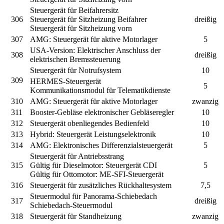
Steuergerät für Beifahrersitz
306
Steuergerät für Sitzheizung Beifahrer
dreißig
Steuergerät für Sitzheizung vorn
307
AMG:
Steuergerät für aktive Motorlager
5
USA-Version:
Elektrischer Anschluss der
308
dreißig
elektrischen Bremssteuerung
Steuergerät für Notrufsystem
10
309
HERMES-Steuergerät
5
Kommunikationsmodul für Telematikdienste
310
AMG:
Steuergerät für aktive Motorlager
zwanzig
311
Booster-Gebläse elektronischer Gebläseregler
10
312
Steuergerät obenliegendes Bedienfeld
10
313
Hybrid:
Steuergerät Leistungselektronik
10
314
AMG:
Elektronisches Differenzialsteuergerät
5
Steuergerät für Antriebsstrang
315
Gültig für Dieselmotor:
Steuergerät CDI
5
Gültig für Ottomotor:
ME-SFI-Steuergerät
316
Steuergerät für zusätzliches Rückhaltesystem
7,5
Steuermodul für Panorama-Schiebedach
317
dreißig
Schiebedach-Steuermodul
318
Steuergerät für Standheizung
zwanzig