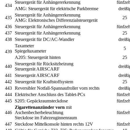
Steuergerät für Anhängererkennung
fünfze
434
AMG:
Steuergerät für elektrische Parkbremse
dreißi
Steuergerät für Anhängererkennung
435
25
AMG:
Elektronisches Differenzialsteuergerät
436
Steuergerät für Anhängererkennung
fünfze
437
Steuergerät für Anhängererkennung
25
438
Steuergerät für DC/AC-Wandler
dreißi
Taxameter
5
Spiegeltaxameter
439
A205:
Steuergerät hinten
25
Steuergerät für Rücksitzheizung
440
dreißi
Steuergerät AIRSCARF
441
Steuergerät AIRSCARF
dreißi
442
Steuergerät für Kraftstoffsystem
25
443
Reversibler Notfall-Spannaufroller vorn rechts
dreißi
444
Elektrischer Anschluss des Tablet-PCs
fünfze
445
S205:
Gepäckraumsteckdose
fünfze
Zigarettenanzünder vorn
mit
446
Aschenbecherbeleuchtung
fünfze
Steckdose im Fahrzeuginnenraum
447
Steckdose Mittelkonsole hinten rechts 12V
fünfze