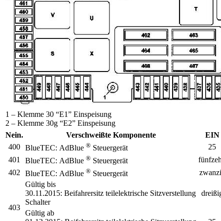
1 – Klemme 30 “E1” Einspeisung
2 – Klemme 30g “E2” Einspeisung
Nein.
Verschweißte Komponente
EIN
®
400
25
BlueTEC:
AdBlue
Steuergerät
®
401
fünfze
BlueTEC:
AdBlue
Steuergerät
®
402
zwanz
BlueTEC:
AdBlue
Steuergerät
Gültig bis
30.11.2015:
Beifahrersitz
teilelektrische
Sitzverstellung
dreißi
Schalter
403
Gültig ab