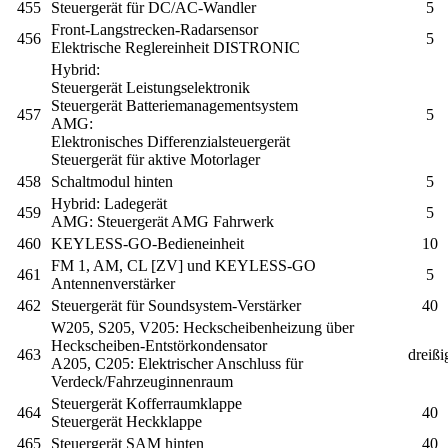
455
Steuergerät für DC/AC-Wandler
5
Front-Langstrecken-Radarsensor
456
5
Elektrische Reglereinheit DISTRONIC
Hybrid:
Steuergerät Leistungselektronik
Steuergerät Batteriemanagementsystem
457
5
AMG:
Elektronisches Differenzialsteuergerät
Steuergerät für aktive Motorlager
458
Schaltmodul hinten
5
Hybrid:
Ladegerät
459
5
AMG:
Steuergerät AMG Fahrwerk
460
KEYLESS-GO-Bedieneinheit
10
FM 1, AM, CL [ZV] und KEYLESS-GO
461
5
Antennenverstärker
462
Steuergerät für Soundsystem-Verstärker
40
W205, S205, V205:
Heckscheibenheizung über
Heckscheiben-Entstörkondensator
463
dreißi
A205, C205:
Elektrischer Anschluss für
Verdeck/Fahrzeuginnenraum
Steuergerät Kofferraumklappe
464
40
Steuergerät Heckklappe
465
Steuergerät SAM hinten
40