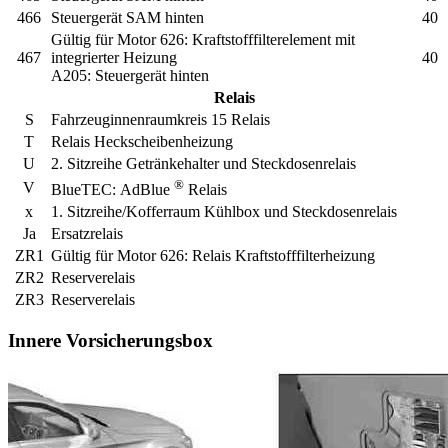
466
Steuergerät SAM hinten
40
Gültig für Motor 626:
Kraftstofffilterelement mit
467
integrierter Heizung
40
A205:
Steuergerät hinten
Relais
S
Fahrzeuginnenraumkreis 15 Relais
T
Relais Heckscheibenheizung
U
2. Sitzreihe Getränkehalter und Steckdosenrelais
®
V
BlueTEC:
AdBlue
Relais
x
1. Sitzreihe/Kofferraum Kühlbox und Steckdosenrelais
Ja
Ersatzrelais
ZR1
Gültig für Motor 626:
Relais Kraftstofffilterheizung
ZR2
Reserverelais
ZR3
Reserverelais
Innere Vorsicherungsbox