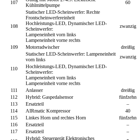
107
60
Kühlmittelpumpe
Statischer LED-Scheinwerfer:
Rechte
Frontscheinwerfereinheit
Hochleistungs-LED, Dynamischer LED-
108
zwanzig
Scheinwerfer:
Lampeneinheit vorn links
Lampeneinheit vorne rechts
109
Motorradwischer
dreißig
Statischer LED-Scheinwerfer:
Lampeneinheit
zwanzig
vorn links
Hochleistungs-LED, Dynamischer LED-
110
Scheinwerfer:
Lampeneinheit vorn links
Lampeneinheit vorne rechts
111
Anlasser
dreißig
112
Hybrid:
Gaspedalsensor
fünfzehn
113
Ersatzteil
–
114
AIRmatic Kompressor
40
115
Linkes Horn und rechtes Horn
fünfzehn
116
Ersatzteil
–
117
Ersatzteil
–
Hybrid:
Steuergerät Elektronisches