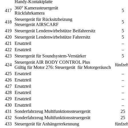
Handy-Kontaktplatte
360° Kamerasteuergerät
417
5
Rückfahrkamera
Steuergerät für Rücksitzheizung
418
5
Steuergerät AIRSCARF
419
Steuergerät Lendenwirbelstütze Beifahrersitz
5
420
Steuergerät Lendenwirbelstütze Fahrersitz
5
421
Ersatzteil
–
422
Ersatzteil
–
423
Steuergerät für Soundsystem-Verstärker
5
Steuergerät AIR BODY CONTROL Plus
424
fünfze
Gültig für Motor 276:
Steuergerät
für Motorgeräusch
425
Ersatzteil
–
426
Ersatzteil
–
427
Ersatzteil
–
428
Ersatzteil
–
429
Ersatzteil
–
430
Ersatzteil
–
431
Sonderfahrzeug Multifunktionssteuergerät
25
432
Sonderfahrzeug Multifunktionssteuergerät
25
433
Steuergerät für Anhängererkennung
fünfze