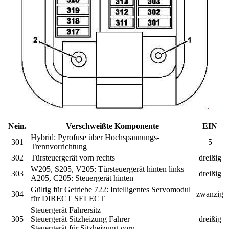
Nein.
Verschweißte Komponente
EIN
Hybrid:
Pyrofuse über Hochspannungs-
301
5
Trennvorrichtung
302
Türsteuergerät vorn rechts
dreißig
W205, S205, V205:
Türsteuergerät hinten links
303
dreißig
A205, C205:
Steuergerät hinten
Gültig für Getriebe 722:
Intelligentes Servomodul
304
zwanzig
für DIRECT SELECT
Steuergerät Fahrersitz
305
Steuergerät Sitzheizung Fahrer
dreißig
Steuergerät für Sitzheizung vorn