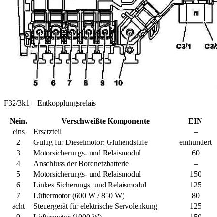
F32/3k1 – Entkopplungsrelais
Nein.
Verschweißte Komponente
EIN
eins
Ersatzteil
–
2
Gültig für Dieselmotor:
Glühendstufe
einhundert
3
Motorsicherungs- und Relaismodul
60
4
Anschluss der Bordnetzbatterie
–
5
Motorsicherungs- und Relaismodul
150
6
Linkes Sicherungs- und Relaismodul
125
7
Lüftermotor (600 W / 850 W)
80
acht
Steuergerät für elektrische Servolenkung
125
9
Lüftermotor (1000 W)
150