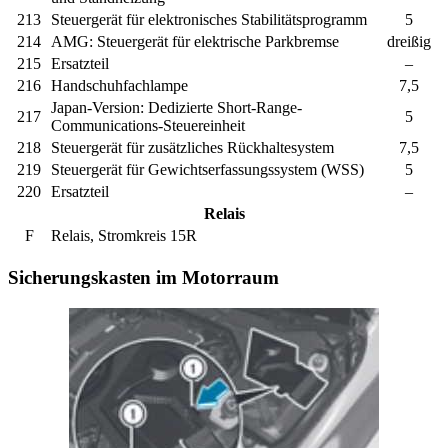
213
Steuergerät für elektronisches Stabilitätsprogramm
5
214
AMG:
Steuergerät für elektrische Parkbremse
dreißig
215
Ersatzteil
–
216
Handschuhfachlampe
7,5
Japan-Version:
Dedizierte Short-Range-
217
5
Communications-Steuereinheit
218
Steuergerät für zusätzliches Rückhaltesystem
7,5
219
Steuergerät für Gewichtserfassungssystem (WSS)
5
220
Ersatzteil
–
Relais
F
Relais, Stromkreis 15R
Sicherungskasten im Motorraum