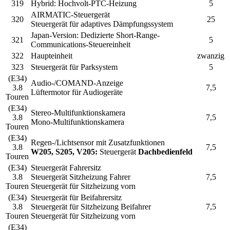
319
Hybrid:
Hochvolt-PTC-Heizung
5
AIRMATIC-Steuergerät
320
25
Steuergerät für adaptives Dämpfungssystem
Japan-Version:
Dedizierte Short-Range-
321
5
Communications-Steuereinheit
322
Haupteinheit
zwanzig
323
Steuergerät für Parksystem
5
(E34)
Audio-/COMAND-Anzeige
3.8
7,5
Lüftermotor für Audiogeräte
Touren
(E34)
Stereo-Multifunktionskamera
3.8
7,5
Mono-Multifunktionskamera
Touren
(E34)
Regen-/Lichtsensor mit Zusatzfunktionen
3.8
7,5
W205, S205, V205:
Steuergerät
Dachbedienfeld
Touren
(E34)
Steuergerät Fahrersitz
3.8
Steuergerät Sitzheizung Fahrer
7,5
Touren
Steuergerät für Sitzheizung vorn
(E34)
Steuergerät für Beifahrersitz
3.8
Steuergerät für Sitzheizung Beifahrer
7,5
Touren
Steuergerät für Sitzheizung vorn
(E34)