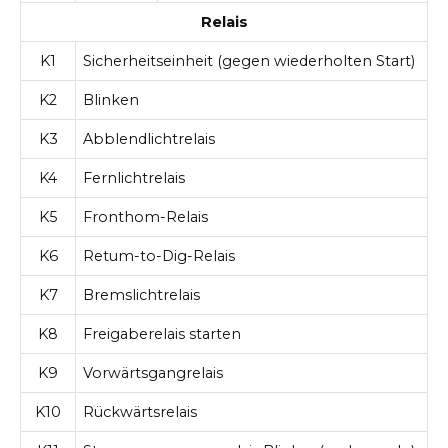
Relais
K1
Sicherheitseinheit (gegen wiederholten Start)
K2
Blinken
K3
Abblendlichtrelais
K4
Fernlichtrelais
K5
Fronthom-Relais
K6
Retum-to-Dig-Relais
K7
Bremslichtrelais
K8
Freigaberelais starten
K9
Vorwärtsgangrelais
K10
Rückwärtsrelais