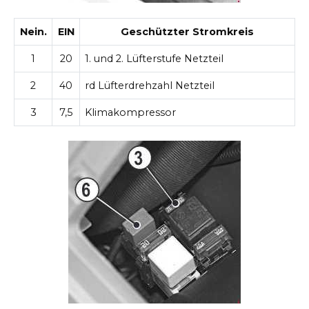
Nein.
EIN
Geschützter Stromkreis
1
20
1. und 2. Lüfterstufe Netzteil
2
40
rd Lüfterdrehzahl Netzteil
3
7,5
Klimakompressor