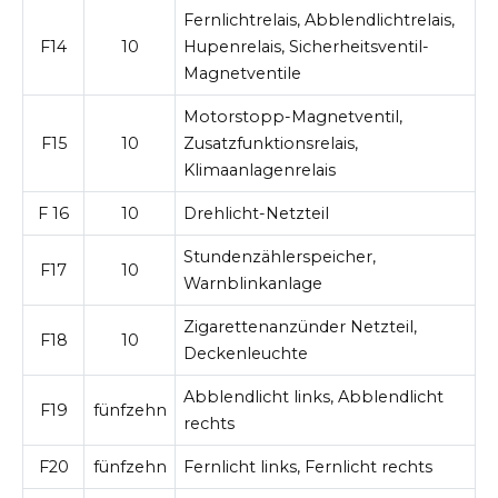
Fernlichtrelais, Abblendlichtrelais,
F14
10
Hupenrelais, Sicherheitsventil-
Magnetventile
Motorstopp-Magnetventil,
F15
10
Zusatzfunktionsrelais,
Klimaanlagenrelais
F 16
10
Drehlicht-Netzteil
Stundenzählerspeicher,
F17
10
Warnblinkanlage
Zigarettenanzünder Netzteil,
F18
10
Deckenleuchte
Abblendlicht links, Abblendlicht
F19
fünfzehn
rechts
F20
fünfzehn
Fernlicht links, Fernlicht rechts