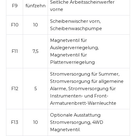
Seitliche Arbeitsscheinwerfer
F9
fünfzehn
vorne
Scheibenwischer vorn,
F10
10
Scheibenwaschpumpe
Magnetventil für
Auslegerverriegelung,
F11
7,5
Magnetventil für
Plattenverriegelung
Stromversorgung für Summer,
Stromversorgung für allgemeine
F12
5
Alarme, Stromversorgung für
Instrumenten- und Front-
Armaturenbrett-Warnleuchte
Optionale Ausstattung
F13
10
Stromversorgung, 4WD
Magnetventil.