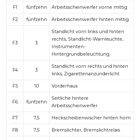
F1
fünfzehn
Arbeitsscheinwerfer vorne mittig
F2
fünfzehn
Arbeitsscheinwerfer hinten mittig
Standlicht vorn links und hinten
rechts, Standlicht-Warnleuchte,
F3
3
Instrumenten-
Hintergrundbeleuchtung
Standlicht vorn rechts und hinten
F4
3
links, Zigarettenanzünderlicht
F5
10
Vorderhaus
Seitliche hintere
F6
fünfzehn
Arbeitsscheinwerfer
F7
7,5
Heckscheibenwischer hinten hom
F8
7,5
Bremslichter, Bremslichtrelais