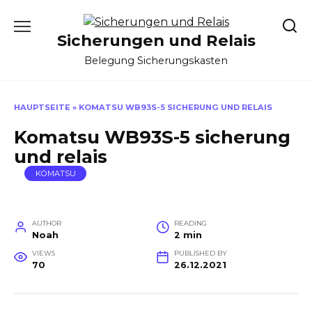
Skip
to
Sicherungen und Relais
content
Belegung Sicherungskasten
HAUPTSEITE
»
KOMATSU WB93S-5 SICHERUNG UND RELAIS
Komatsu WB93S-5 sicherung
und relais
KOMATSU
AUTHOR
READING
Noah
2 min
VIEWS
PUBLISHED BY
70
26.12.2021