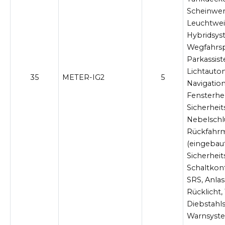
Scheinwer
Leuchtwei
Hybridsys
Wegfahrspe
Parkassist
Lichtautom
35
METER-IG2
5
Navigation
Fensterhe
Sicherheit
Nebelschlu
Rückfahr
(eingebaut
Sicherhei
Schaltkon
SRS, Anlas
Rücklicht,
Diebstahls
Warnsyste