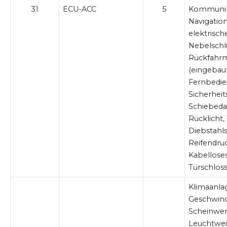
31
ECU-ACC
5
Kommunik
Navigatio
elektrisch
Nebelschl
Rückfahr
(eingebaut
Fernbedie
Sicherhei
Schiebeda
Rücklicht,
Diebstahls
Reifendru
Kabellose
Türschlos
Klimaanla
Geschwindi
Scheinwer
Leuchtwei