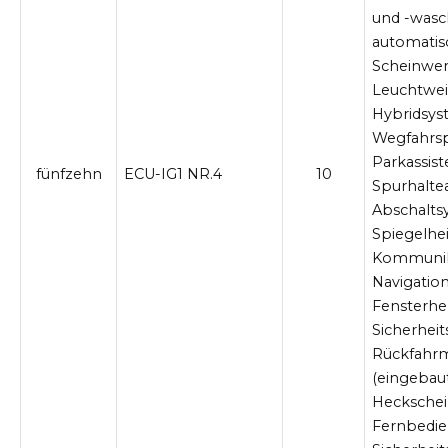
und -wasc
automatis
Scheinwer
Leuchtwei
Hybridsys
Wegfahrspe
Parkassis
fünfzehn
ECU-IG1 NR.4
10
Spurhaltea
Abschalts
Spiegelhei
Kommunik
Navigation
Fensterhe
Sicherheit
Rückfahr
(eingebaut
Heckschei
Fernbedie