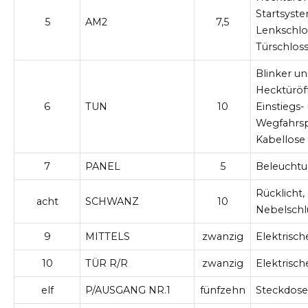
Startsyste
5
AM2
7,5
Lenkschlo
Türschlos
Blinker un
Hecktüröf
6
TUN
10
Einstiegs-
Wegfahrspe
Kabellose
7
PANEL
5
Beleuchtu
Rücklicht,
acht
SCHWANZ
10
Nebelschl
9
MITTELS
zwanzig
Elektrisc
10
TÜR R/R
zwanzig
Elektrisc
elf
P/AUSGANG NR.1
fünfzehn
Steckdos