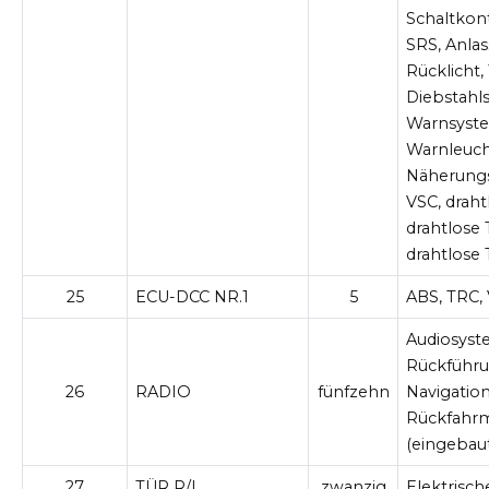
Schaltkon
SRS, Anlas
Rücklicht,
Diebstahls
Warnsyste
Warnleuch
Näherungs
VSC, drah
drahtlose 
drahtlose
25
ECU-DCC NR.1
5
ABS, TRC,
Audiosyst
Rückführ
26
RADIO
fünfzehn
Navigatio
Rückfahr
(eingebaut
27
TÜR R/L
zwanzig
Elektrisc