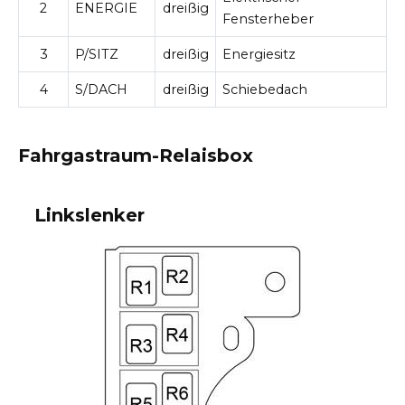
2
ENERGIE
dreißig
Fensterheber
3
P/SITZ
dreißig
Energiesitz
4
S/DACH
dreißig
Schiebedach
Fahrgastraum-Relaisbox
Linkslenker