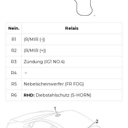
Nein.
Relais
R1
(R/MIR (-))
R2
(R/MIR (+))
R3
Zündung (IG1 NO.4)
R4
–
R5
Nebelscheinwerfer (FR FOG)
R6
RHD:
Diebstahlschutz (S-HORN)