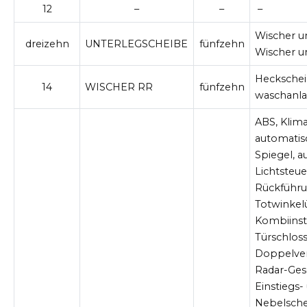
12
–
–
–
Wischer u
dreizehn
UNTERLEGSCHEIBE
fünfzehn
Wischer u
Heckschei
14
WISCHER RR
fünfzehn
waschanl
ABS, Klim
automatis
Spiegel, 
Lichtsteue
Rückführ
Totwinke
Kombiins
Türschlos
Doppelver
Radar-Gesc
Einstiegs-
Nebelsche