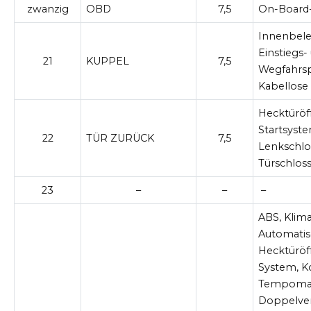
zwanzig
OBD
7,5
On-Board
Innenbele
Einstiegs-
21
KUPPEL
7,5
Wegfahrspe
Kabellose
Hecktüröff
Startsyste
22
TÜR ZURÜCK
7,5
Lenkschlo
Türschlos
23
–
–
–
ABS, Klim
Automatis
Hecktüröf
System, K
Tempomat,
Doppelver