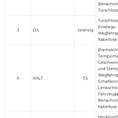
Benachric
Türschlos
Türschlos
Einstiegs-
3
D/L
zwanzig
Wegfahrspe
Kabellose
Bremslicht
Tempomat
Geschwindi
und Start
Wegfahrsp
4
HALT
7,5
Schaltkont
Lenkschlo
Fahrzeug
Benachric
Kabellose
Hecktüröff