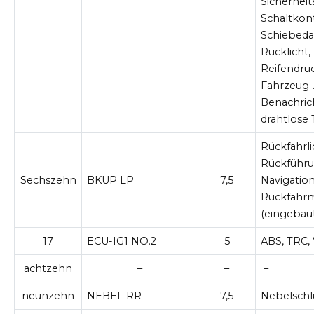
Sicherheit
Schaltkon
Schiebeda
Rücklicht,
Reifendru
Fahrzeug
Benachric
drahtlose
Rückfahrli
Rückführ
Sechszehn
BKUP LP
7,5
Navigatio
Rückfahr
(eingebaut
17
ECU-IG1 NO.2
5
ABS, TRC,
achtzehn
–
–
–
neunzehn
NEBEL RR
7,5
Nebelschl