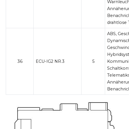
Warnleuch
Annäheru
Benachric
drahtlose
ABS, Gesc
Dynamisch
Geschwind
Hybridsys
36
ECU-IG2 NR.3
5
Kommunik
Schaltkon
Telematik
Annäheru
Benachric