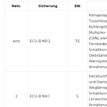
Nein.
Sicherung
EIN
Klimaanla
Türschlos
Kühlergril
Multiple
(CAN), ele
eins
ECU-B NR.2
7,5
Fernbedie
Schaltkon
Diebstahls
Warnsyste
Annäheru
Hecktüröf
und Start
Wegfahrsp
Schaltkont
2
ECU-B NR.1
5
Lenkschlo
Annäheru