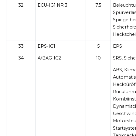
32
ECU-IG1 NR.3
7,5
Beleuchtu
Spurverla
Spiegelhe
Sicherheit
Heckschei
33
EPS-IG1
5
EPS
34
A/BAG-IG2
10
SRS, Sich
ABS, Klim
Automatis
Hecktüröf
Rückführ
Kombiins
Dynamisch
Geschwind
Motorsteu
Startsyst
Tankdeckel