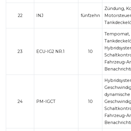
Zündung, K
22
INJ
fünfzehn
Motorsteue
Tankdeckelö
Tempomat, 
Tankdeckelö
Hybridsyste
23
ECU-IG2 NR.1
10
Schaltkontr
Fahrzeug-A
Benachrich
Hybridsyste
Geschwindig
dynamische 
24
PM-IGCT
10
Geschwindig
Schaltkontr
Fahrzeug-A
Benachrich