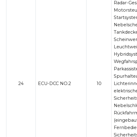
Radar-Ges
Motorsteu
Startsyste
Nebelsche
Tankdeckel
Scheinwer
Leuchtwei
Hybridsys
Wegfahrspe
Parkassis
Spurhaltea
24
ECU-DCC NO.2
10
Lichterin
elektrisch
Sicherheit
Nebelschl
Rückfahr
(eingebaut
Fernbedie
Sicherhei