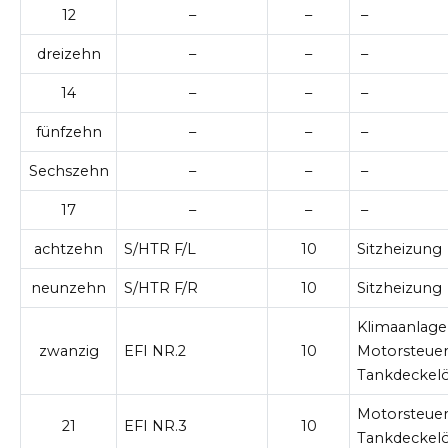
12
–
–
–
dreizehn
–
–
–
14
–
–
–
fünfzehn
–
–
–
Sechszehn
–
–
–
17
–
–
–
achtzehn
S/HTR F/L
10
Sitzheizung
neunzehn
S/HTR F/R
10
Sitzheizung
Klimaanlage
zwanzig
EFI NR.2
10
Motorsteue
Tankdeckelö
Motorsteue
21
EFI NR.3
10
Tankdeckelö