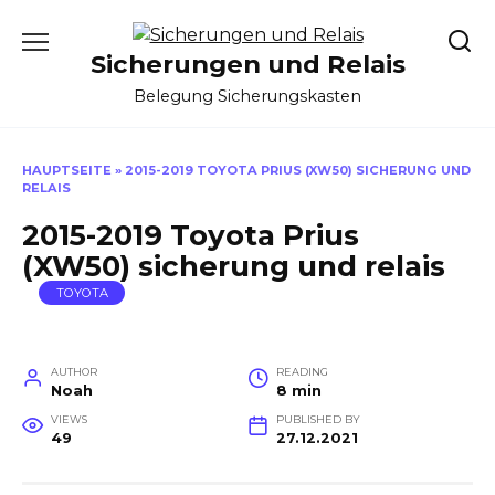
Skip
to
Sicherungen und Relais
content
Belegung Sicherungskasten
HAUPTSEITE
»
2015-2019 TOYOTA PRIUS (XW50) SICHERUNG UND
RELAIS
2015-2019 Toyota Prius
(XW50) sicherung und relais
TOYOTA
AUTHOR
READING
Noah
8 min
VIEWS
PUBLISHED BY
49
27.12.2021