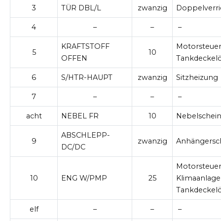
3
TÜR DBL/L
zwanzig
Doppelverr
4
–
–
–
KRAFTSTOFF
Motorsteue
5
10
OFFEN
Tankdeckelö
6
S/HTR-HAUPT
zwanzig
Sitzheizung
7
–
–
–
acht
NEBEL FR
10
Nebelschein
ABSCHLEPP-
9
zwanzig
Anhängersc
DC/DC
Motorsteue
10
ENG W/PMP
25
Klimaanlage
Tankdeckelö
elf
–
–
–