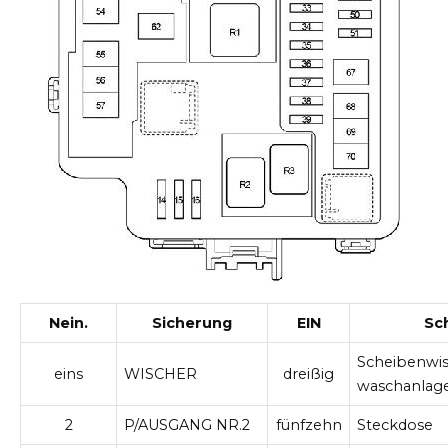
Nein.
Sicherung
EIN
Sch
Scheibenwis
eins
WISCHER
dreißig
waschanlag
2
P/AUSGANG NR.2
fünfzehn
Steckdose