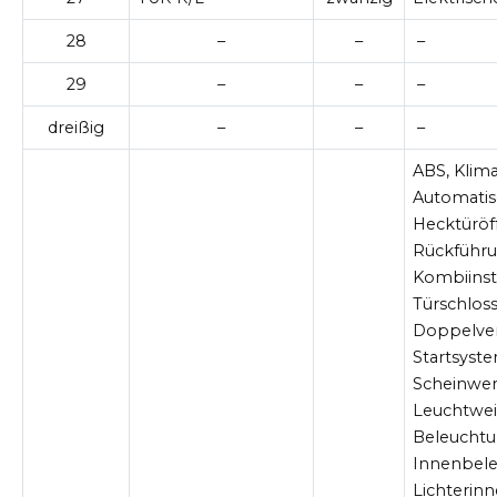
28
–
–
–
29
–
–
–
dreißig
–
–
–
ABS, Klim
Automatis
Hecktüröf
Rückführu
Kombiins
Türschlos
Doppelver
Startsyst
Scheinwer
Leuchtwei
Beleuchtu
Innenbele
Lichterinn