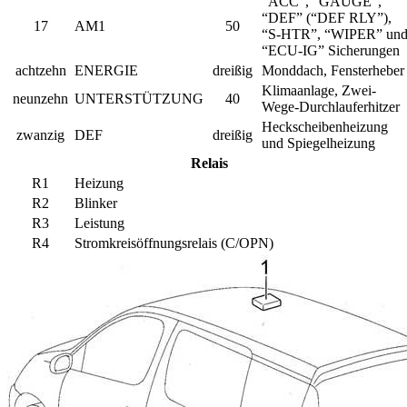
“ACC”, “GAUGE”,
“DEF” (“DEF RLY”),
17
AM1
50
“S-HTR”, “WIPER” un
“ECU-IG” Sicherungen
achtzehn
ENERGIE
dreißig
Monddach, Fensterheber
Klimaanlage, Zwei-
neunzehn
UNTERSTÜTZUNG
40
Wege-Durchlauferhitzer
Heckscheibenheizung
zwanzig
DEF
dreißig
und Spiegelheizung
Relais
R1
Heizung
R2
Blinker
R3
Leistung
R4
Stromkreisöffnungsrelais (C/OPN)