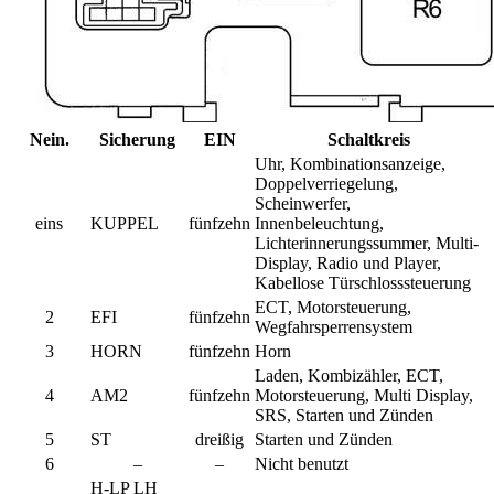
Nein.
Sicherung
EIN
Schaltkreis
Uhr, Kombinationsanzeige,
Doppelverriegelung,
Scheinwerfer,
eins
KUPPEL
fünfzehn
Innenbeleuchtung,
Lichterinnerungssummer, Multi-
Display, Radio und Player,
Kabellose Türschlosssteuerung
ECT, Motorsteuerung,
2
EFI
fünfzehn
Wegfahrsperrensystem
3
HORN
fünfzehn
Horn
Laden, Kombizähler, ECT,
4
AM2
fünfzehn
Motorsteuerung, Multi Display,
SRS, Starten und Zünden
5
ST
dreißig
Starten und Zünden
6
–
–
Nicht benutzt
H-LP LH