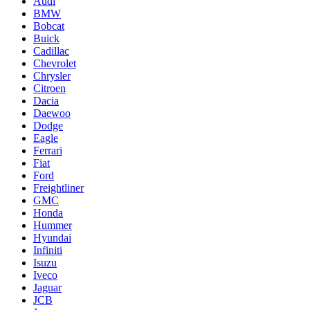
Audi
BMW
Bobcat
Buick
Cadillac
Chevrolet
Chrysler
Citroen
Dacia
Daewoo
Dodge
Eagle
Ferrari
Fiat
Ford
Freightliner
GMC
Honda
Hummer
Hyundai
Infiniti
Isuzu
Iveco
Jaguar
JCB