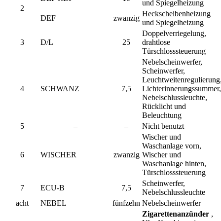
und Spiegelheizung
2
Heckscheibenheizung
DEF
zwanzig
und Spiegelheizung
Doppelverriegelung,
3
D/L
25
drahtlose
Türschlosssteuerung
Nebelscheinwerfer,
Scheinwerfer,
Leuchtweitenregulierung
4
SCHWANZ
7,5
Lichterinnerungssummer,
Nebelschlussleuchte,
Rücklicht und
Beleuchtung
5
–
–
Nicht benutzt
Wischer und
Waschanlage vorn,
6
WISCHER
zwanzig
Wischer und
Waschanlage hinten,
Türschlosssteuerung
Scheinwerfer,
7
ECU-B
7,5
Nebelschlussleuchte
acht
NEBEL
fünfzehn
Nebelscheinwerfer
Zigarettenanzünder
,