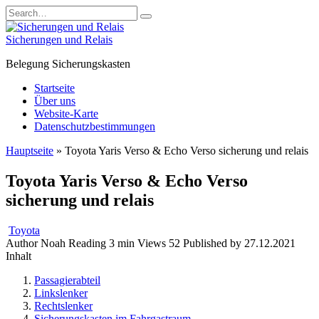
Skip
Search
to
for:
content
Sicherungen und Relais
Belegung Sicherungskasten
Startseite
Über uns
Website-Karte
Datenschutzbestimmungen
Hauptseite
»
Toyota Yaris Verso & Echo Verso sicherung und relais
Toyota Yaris Verso & Echo Verso
sicherung und relais
Toyota
Author
Noah
Reading
3 min
Views
52
Published by
27.12.2021
Inhalt
Passagierabteil
Linkslenker
Rechtslenker
Sicherungskasten im Fahrgastraum