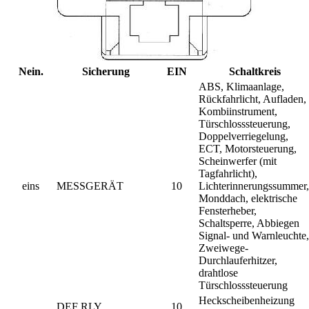
Nein.
Sicherung
EIN
Schaltkreis
ABS, Klimaanlage,
Rückfahrlicht, Aufladen,
Kombiinstrument,
Türschlosssteuerung,
Doppelverriegelung,
ECT, Motorsteuerung,
Scheinwerfer (mit
Tagfahrlicht),
eins
MESSGERÄT
10
Lichterinnerungssummer,
Monddach, elektrische
Fensterheber,
Schaltsperre, Abbiegen
Signal- und Warnleuchte,
Zweiwege-
Durchlauferhitzer,
drahtlose
Türschlosssteuerung
Heckscheibenheizung
DEF RLY
10