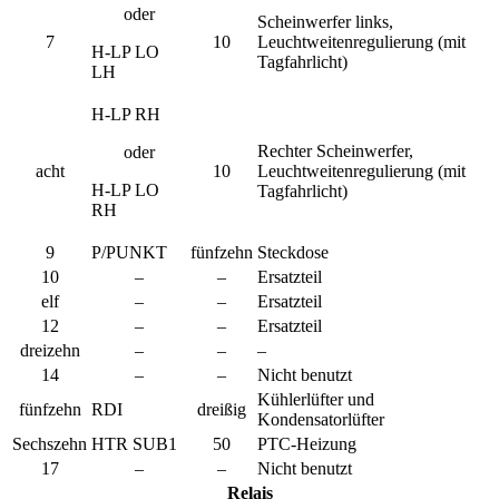
oder
Scheinwerfer links,
7
10
Leuchtweitenregulierung (mit
H-LP LO
Tagfahrlicht)
LH
H-LP RH
Rechter Scheinwerfer,
oder
acht
10
Leuchtweitenregulierung (mit
H-LP LO
Tagfahrlicht)
RH
9
P/PUNKT
fünfzehn
Steckdose
10
–
–
Ersatzteil
elf
–
–
Ersatzteil
12
–
–
Ersatzteil
dreizehn
–
–
–
14
–
–
Nicht benutzt
Kühlerlüfter und
fünfzehn
RDI
dreißig
Kondensatorlüfter
Sechszehn
HTR SUB1
50
PTC-Heizung
17
–
–
Nicht benutzt
Relais