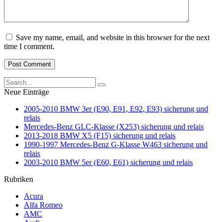
Save my name, email, and website in this browser for the next
time I comment.
Search
for:
Neue Einträge
2005-2010 BMW 3er (E90, E91, E92, E93) sicherung und
relais
Mercedes-Benz GLC-Klasse (X253) sicherung und relais
2013-2018 BMW X5 (F15) sicherung und relais
1990-1997 Mercedes-Benz G-Klasse W463 sicherung und
relais
2003-2010 BMW 5er (E60, E61) sicherung und relais
Rubriken
Acura
Alfa Romeo
AMC