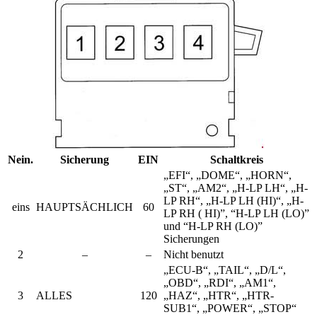
Nein.
Sicherung
EIN
Schaltkreis
„EFI“, „DOME“, „HORN“,
„ST“, „AM2“, „H-LP LH“, „H-
LP RH“, „H-LP LH (HI)“, „H-
eins
HAUPTSÄCHLICH
60
LP RH ( HI)”, “H-LP LH (LO)”
und “H-LP RH (LO)”
Sicherungen
2
–
–
Nicht benutzt
„ECU-B“, „TAIL“, „D/L“,
„OBD“, „RDI“, „AM1“,
3
ALLES
120
„HAZ“, „HTR“, „HTR-
SUB1“, „POWER“, „STOP“