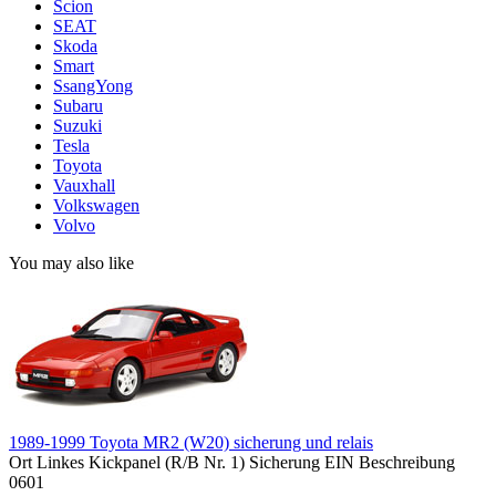
Scion
SEAT
Skoda
Smart
SsangYong
Subaru
Suzuki
Tesla
Toyota
Vauxhall
Volkswagen
Volvo
You may also like
1989-1999 Toyota MR2 (W20) sicherung und relais
Ort Linkes Kickpanel (R/B Nr. 1) Sicherung EIN Beschreibung
0
601