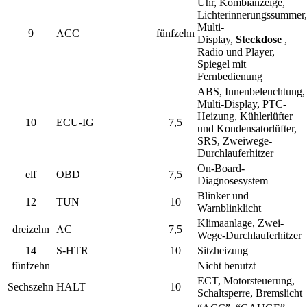
Uhr, Kombianzeige,
Lichterinnerungssummer,
Multi-
9
ACC
fünfzehn
Display,
Steckdose
,
Radio und Player,
Spiegel mit
Fernbedienung
ABS, Innenbeleuchtung,
Multi-Display, PTC-
Heizung, Kühlerlüfter
10
ECU-IG
7,5
und Kondensatorlüfter,
SRS, Zweiwege-
Durchlauferhitzer
On-Board-
elf
OBD
7,5
Diagnosesystem
Blinker und
12
TUN
10
Warnblinklicht
Klimaanlage, Zwei-
dreizehn
AC
7,5
Wege-Durchlauferhitzer
14
S-HTR
10
Sitzheizung
fünfzehn
–
–
Nicht benutzt
ECT, Motorsteuerung,
Sechszehn
HALT
10
Schaltsperre, Bremslicht